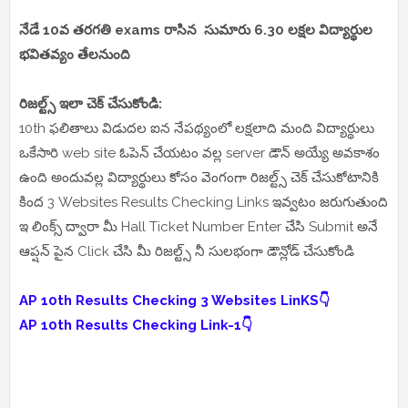
నేడే 10వ తరగతి exams రాసిన సుమారు 6.30 లక్షల విద్యార్థుల
భవితవ్యం తేలనుంది
రిజల్ట్స్ ఇలా చెక్ చేసుకోండి:
10th ఫలితాలు విడుదల ఐన నేపథ్యంలో లక్షలాది మంది విద్యార్థులు
ఒకేసారి web site ఓపెన్ చేయటం వల్ల server డౌన్ అయ్యే అవకాశం
ఉంది అందువల్ల విద్యార్థులు కోసం వెంగంగా రిజల్ట్స్ చెక్ చేసుకోటానికి
కింద 3 Websites Results Checking Links ఇవ్వటం జరుగుతుంది
ఇ లింక్స్ ద్వారా మీ Hall Ticket Number Enter చేసి Submit అనే
ఆప్షన్ పైన Click చేసి మీ రిజల్ట్స్ నీ సులభంగా డౌన్లోడ్ చేసుకోండి
AP 10th Results Checking 3 Websites LinKS👇
AP 10th Results Checking Link-1👇