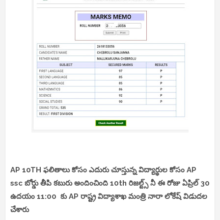
AP 10TH ఫలితాలు కోసం ఎదురు చూస్తున్న విద్యార్థుల కోసం AP
ssc బోర్డు తీపి కబురు అందించింది 10th రిజల్ట్స్ నీ ఈ రోజు ఏప్రిల్ 30
ఉదయం 11:00 కు AP రాష్ట్ర విద్యాశాఖ మంత్రి నారా లోకేష్ విడుదల
చేశారు