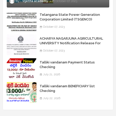
Vijetha academy
October 07, 2023
Telangana State Power Generation
Corporation Limited (TSGENCO)
Notification Release For 339 AE
October 07, 2023
“Assistant Engineers" Posts
ACHARYA NAGARJUNA AGRICULTURAL
UNIVERSITY Notification Release For
Record Assistant Posts
October 07, 2023
Talliki vandanam Payment Status
Checking
July 21, 2026
Talliki vandanam BENEFICIARY list
Checking
July 22, 2026