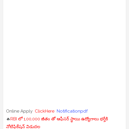
Online Apply
ClickHere
Notificationpdf
🔥
RBI లో 1,00,000 జీతం తో ఆఫీసర్ స్థాయి ఉద్యోగాలు భర్తీకి
నోటిఫికేషన్ విడుదల