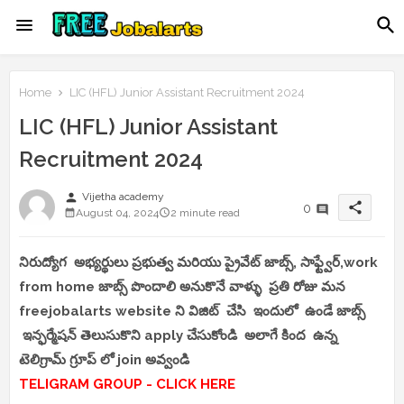
Home
LIC (HFL) Junior Assistant Recruitment 2024
LIC (HFL) Junior Assistant
Recruitment 2024
person
Vijetha academy
share
0
August 04, 2024
2 minute read
నిరుద్యోగ అభ్యర్థులు ప్రభుత్వ మరియు ప్రైవేట్ జాబ్స్, సాఫ్ట్వేర్,work
from home జాబ్స్ పొందాలి అనుకొనే వాళ్ళు ప్రతి రోజు మన
freejobalarts website ని విజిట్ చేసి ఇందులో ఉండే జాబ్స్
ఇన్ఫర్మేషన్ తెలుసుకొని apply చేసుకోండి అలాగే కింద ఉన్న
టెలిగ్రామ్ గ్రూప్ లో join అవ్వండి
TELIGRAM GROUP - CLICK HERE