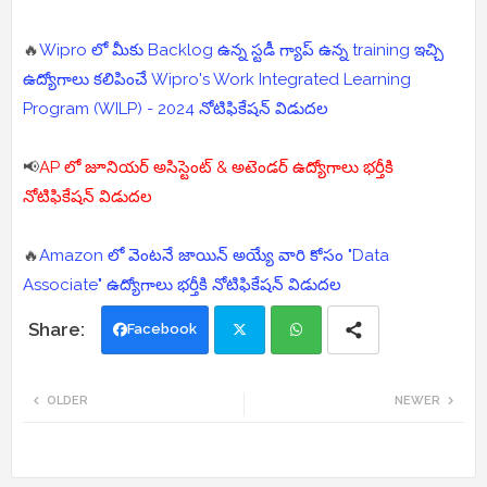
🔥
Wipro లో మీకు Backlog ఉన్న స్టడీ గ్యాప్ ఉన్న training ఇచ్చి
ఉద్యోగాలు కలిపించే Wipro's Work Integrated Learning
Program (WILP) - 2024 నోటిఫికేషన్ విడుదల
📢
AP లో జూనియర్ అసిస్టెంట్ & అటెండర్ ఉద్యోగాలు భర్తీకి
నోటిఫికేషన్ విడుదల
🔥
Amazon లో వెంటనే జాయిన్ అయ్యే వారి కోసం "Data
Associate" ఉద్యోగాలు భర్తీకి నోటిఫికేషన్ విడుదల
Facebook
Twi
Wh
OLDER
NEWER
tte
ats
r
app