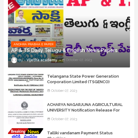
ANDHRA PRABHA E PAPER
AP & TS Daily Telugu & English News Papers
Vijetha academy
October 07, 2023
Telangana State Power Generation
Corporation Limited (TSGENCO)
Notification Release For 339 AE
October 07, 2023
“Assistant Engineers" Posts
ACHARYA NAGARJUNA AGRICULTURAL
UNIVERSITY Notification Release For
Record Assistant Posts
October 07, 2023
Talliki vandanam Payment Status