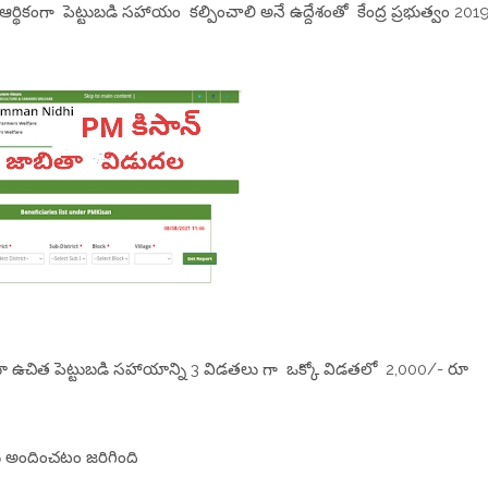
్థికంగా పెట్టుబడి సహాయం కల్పించాలి అనే ఉద్దేశంతో కేంద్ర ప్రభుత్వం 201
ూ ఉచిత పెట్టుబడి సహాయాన్ని 3 విడతలు గా ఒక్కో విడతలో 2,000/- రూ
కు అందించటం జరిగింది