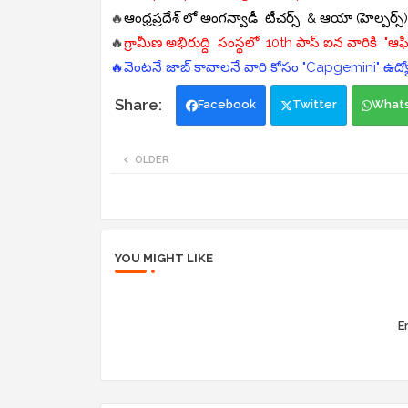
🔥
ఆంధ్రప్రదేశ్ లో అంగన్వాడీ టీచర్స్ & ఆయా (హెల్పర్స్
🔥
గ్రామీణ అభిరుద్ది సంస్థలో 10th పాస్ ఐన వారికి "ఆఫీస
🔥వెంటనే జాబ్ కావాలనే వారి కోసం "Capgemini" ఉద్య
Facebook
Twitter
What
OLDER
YOU MIGHT LIKE
Er