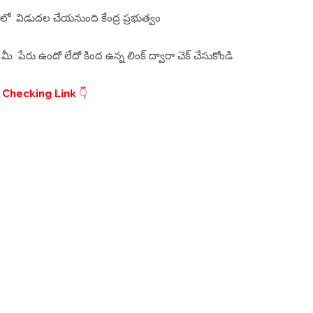
ో విడుదల చేయనుంది కేంద్ర ప్రభుత్వం
పేరు ఉందో లేదో కింద ఉన్న లింక్ ద్వారా చెక్ చేసుకోండి
s Checking Link
👇