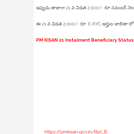
ఇప్పుడు తాజాగా 21 వ విడత 2,000/- రూ నవంబర్ నెలల
ఈ 21 వ విడత 2,000/- రూ E-KYC అర్హుల జాబితా లో మీ 
PM KISAN 21 Instalment Beneficiary Statu
https://pmkisan.gov.in/Rpt_B