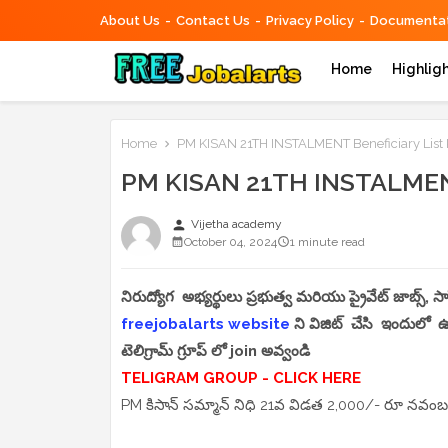
About Us
Contact Us
Privacy Policy
Documentat
Home
Highlig
Home
PM KISAN 21TH INSTALMENT Beneficiary List
PM KISAN 21TH INSTALMENT
person
Vijetha academy
October 04, 2024
1 minute read
నిరుద్యోగ అభ్యర్థులు ప్రభుత్వ మరియు ప్రైవేట్ జాబ్స్,
freejobalarts website
ని విజిట్ చేసి ఇందులో ఉం
టెలిగ్రామ్ గ్రూప్ లో join అవ్వండి
TELIGRAM GROUP - CLICK HERE
PM కిసాన్ సమ్మాన్ నిధి 21వ విడత 2,000/- రూ నవంబ