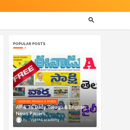
POPULAR POSTS
ANDHRA PRABHA E PAPER
AP & TS Daily Telugu & English
News Papers
Vijetha academy
October 07, 2023