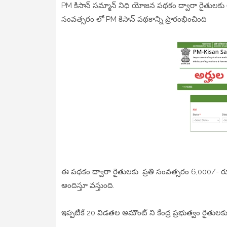
PM కిసాన్ సమ్మాన్ నిధి యోజన పథకం ద్వారా రైతులకు ఆర
సంవత్సరం లో PM కిసాన్ పథకాన్ని ప్రారంభించింది
ఈ పథకం ద్వారా రైతులకు ప్రతి సంవత్సరం 6,000/- ర
అందిస్తూ వస్తుంది.
ఇప్పటికే 20 విడతల అమౌంట్ ని కేంద్ర ప్రభుత్వం రైతుల