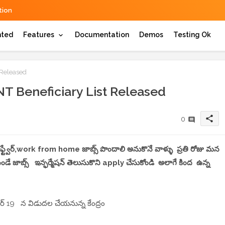
ion
hted
Features
Documentation
Demos
Testing Ok
 Released
 Beneficiary List Released
share
0
 సాఫ్ట్వేర్,work from home జాబ్స్ పొందాలి అనుకొనే వాళ్ళు ప్రతి రోజు మన
డే జాబ్స్ ఇన్ఫర్మేషన్ తెలుసుకొని apply చేసుకోండి అలాగే కింద ఉన్న
ర్ 19 న విడుదల చేయనున్న కేంద్రం