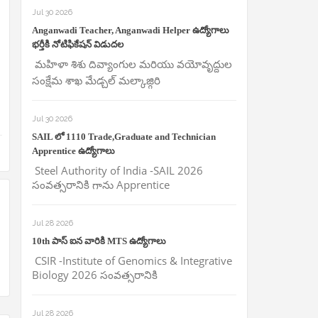
Jul 30 2026
Anganwadi Teacher, Anganwadi Helper ఉద్యోగాలు
భర్తీకి నోటిఫికేషన్ విడుదల
మహిళా శిశు దివ్యాంగుల మరియు వయోవృద్దుల
సంక్షేమ శాఖ మేడ్చల్ మల్కాజ్గిరి
Jul 30 2026
SAIL లో 1110 Trade,Graduate and Technician
Apprentice ఉద్యోగాలు
Steel Authority of India -SAIL 2026
సంవత్సరానికి గాను Apprentice
Jul 28 2026
10th పాస్ ఐన వారికి MTS ఉద్యోగాలు
CSIR -Institute of Genomics & Integrative
Biology 2026 సంవత్సరానికి
Jul 28 2026