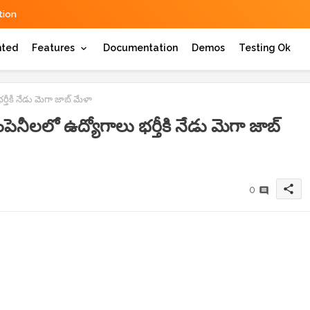
ion
hted
Features
Documentation
Demos
Testing Ok
తీకి నేడు మెగా జాబ్ మేళా
నీలలో ఉద్యోగాలు భర్తీకి నేడు మెగా జాబ్
share
0