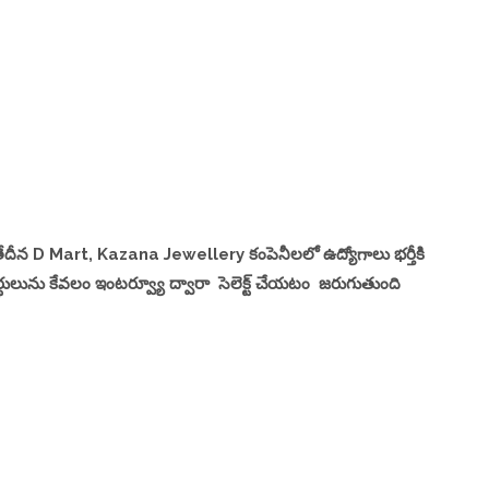
ేదీన D Mart, Kazana Jewellery కంపెనీలలో ఉద్యోగాలు భర్తీకి
్థులును కేవలం ఇంటర్వ్యూ ద్వారా సెలెక్ట్ చేయటం జరుగుతుంది