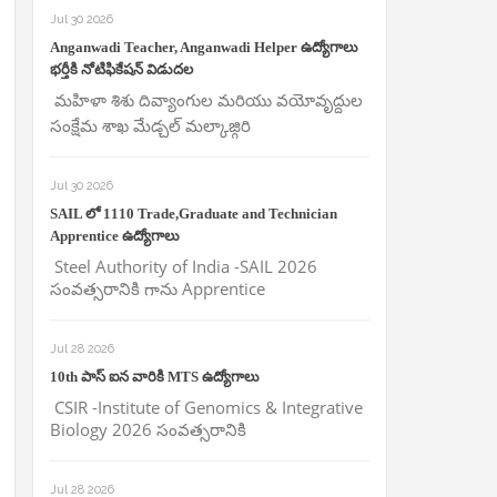
Jul 30 2026
Anganwadi Teacher, Anganwadi Helper ఉద్యోగాలు
భర్తీకి నోటిఫికేషన్ విడుదల
మహిళా శిశు దివ్యాంగుల మరియు వయోవృద్దుల
సంక్షేమ శాఖ మేడ్చల్ మల్కాజ్గిరి
Jul 30 2026
SAIL లో 1110 Trade,Graduate and Technician
Apprentice ఉద్యోగాలు
Steel Authority of India -SAIL 2026
సంవత్సరానికి గాను Apprentice
Jul 28 2026
10th పాస్ ఐన వారికి MTS ఉద్యోగాలు
CSIR -Institute of Genomics & Integrative
Biology 2026 సంవత్సరానికి
Jul 28 2026