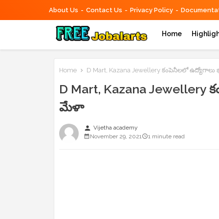
About Us
Contact Us
Privacy Policy
Documentat
Home
Highlig
Home
D Mart, Kazana Jewellery కంపెనీలలో ఉద్యోగాలు భర్
D Mart, Kazana Jewellery కంపె
మేళా
person
Vijetha academy
November 29, 2021
1 minute read