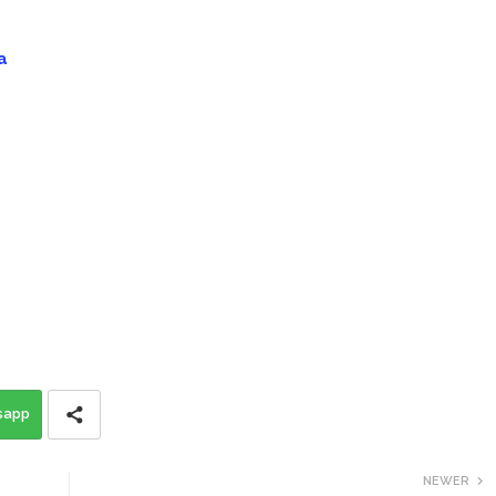
a
sapp
NEWER