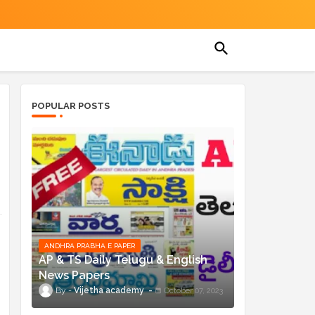
POPULAR POSTS
ANDHRA PRABHA E PAPER
AP & TS Daily Telugu & English
News Papers
Vijetha academy
October 07, 2023