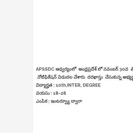
APSSDC ఆధ్వర్యంలో ఆంధ్రప్రదేశ్ లో నవంబర్ 30వ త
నోటిఫికేషన్ విడుదల చేశారు దరఖాస్తు చేసుకున్న అభ్యర
విద్యార్హత : 10th,INTER, DEGREE
వయసు : 18-28
ఎంపిక : ఇంటర్వ్యూ ద్వారా