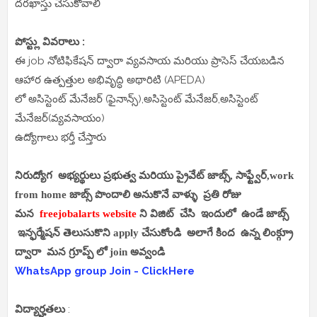
దరఖాస్తు చేసుకోవాలి
పోస్ట్లు వివరాలు :
ఈ job నోటిఫికేషన్ ద్వారా వ్యవసాయ మరియు ప్రాసెస్ చేయబడిన
ఆహార ఉత్పత్తుల అభివృద్ధి అథారిటి (APEDA)
లో అసిస్టెంట్ మేనేజర్ (ఫైనాన్స్),అసిస్టెంట్ మేనేజర్,అసిస్టెంట్
మేనేజర్(వ్యవసాయం)
ఉద్యోగాలు భర్తీ చేస్తారు
నిరుద్యోగ అభ్యర్థులు ప్రభుత్వ మరియు ప్రైవేట్ జాబ్స్, సాఫ్ట్వేర్,work
from home జాబ్స్ పొందాలి అనుకొనే వాళ్ళు ప్రతి రోజు
మన
freejobalarts website
ని విజిట్ చేసి ఇందులో ఉండే జాబ్స్
ఇన్ఫర్మేషన్ తెలుసుకొని apply చేసుకోండి అలాగే కింద ఉన్న లింక్గ్రూ
ద్వారా మన గ్రూప్ప్ లో join అవ్వండి
WhatsApp group Join - ClickHere
విద్యార్హతలు
: