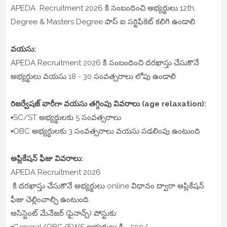
APEDA Recruitment 2026 కి సంబందించి అభ్యర్థులు 12th,
Degree & Masters Degree పాస్ ఐ సర్టిఫికెట్ కలిగి ఉండాలి.
వయసు:
APEDA Recruitment 2026 కి సంబందించి దరఖాస్తు చేసుకొనే
అభ్యర్థులు వయసు 18 - 30 సంవత్సరాలు లోపు ఉండాలి
రిజర్వేషజ్ వారీగా వయసు తగ్గింపు వివరాలు (age relaxation):
▪️SC/ST అభ్యర్థులకు 5 సంవత్సరాలు
▪️OBC అభ్యర్థులకు 3 సంవత్సరాలు వయసు సడలింపు ఉంటుంది
అప్లికేషన్ ఫీజు వివరాలు:
APEDA Recruitment 2026
కి దరఖాస్తు చేసుకొనే అభ్యర్థులు online విధానం ద్వారా అప్లికేషన్
ఫీజు చెల్లించాల్సి ఉంటుంది.
అసిస్టెంట్ మేనేజర్ (ఫైనాన్స్) పోస్టుకు