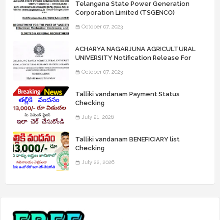
Telangana State Power Generation
Corporation Limited (TSGENCO)
Notification Release For 339 AE
October 07, 2023
“Assistant Engineers" Posts
ACHARYA NAGARJUNA AGRICULTURAL
UNIVERSITY Notification Release For
Record Assistant Posts
October 07, 2023
Talliki vandanam Payment Status
Checking
July 21, 2026
Talliki vandanam BENEFICIARY list
Checking
July 22, 2026