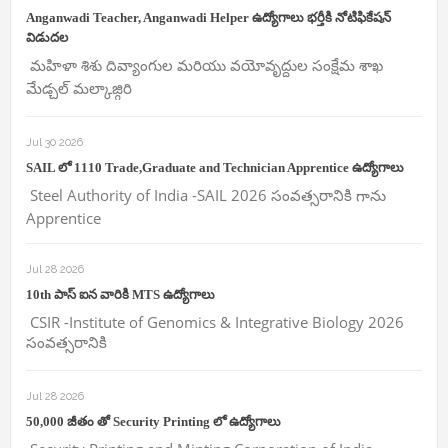
Anganwadi Teacher, Anganwadi Helper ఉద్యోగాలు భర్తీకి నోటిఫికేషన్
విడుదల
మహిళా శిశు దివ్యాంగుల మరియు వయోవృద్దుల సంక్షేమ శాఖ
మేడ్చల్ మల్కాజ్గిరి
Jul 30 2026
SAIL లో 1110 Trade,Graduate and Technician Apprentice ఉద్యోగాలు
Steel Authority of India -SAIL 2026 సంవత్సరానికి గాను
Apprentice
Jul 28 2026
10th పాస్ ఐన వారికి MTS ఉద్యోగాలు
CSIR -Institute of Genomics & Integrative Biology 2026
సంవత్సరానికి
Jul 28 2026
50,000 జీతం తో Security Printing లో ఉద్యోగాలు