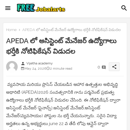
Home
APEDA లో అసిస్టెంట్ మేనేజర్ ఉద్యోగాలు భర్తీకి నోటిఫికేషన్ విడుదల
APEDA లో అసిస్టెంట్ మేనేజర్ ఉద్యోగాలు
భర్తీకి నోటిఫికేషన్ విడుదల
person
Vijetha academy
share
0
May 24, 2026
2 minute read
వ్యవసాయ మరియు ప్రాసెస్ చేయబడిన ఆహార ఉత్పత్తుల అభివృద్ధి
అథారిటి (APEDA)2026 సంవత్సరానికి గాను పర్మనెంట్ ప్రభుత్వ
ఉద్యోగాలు భర్తీకి నోటిఫికేషన్ విడుదల చేసింది. ఈ నోటిఫికేషన్ ద్వారా
అసిస్టెంట్ మేనేజర్ (ఫైనాన్స్),అసిస్టెంట్ మేనేజర్,అసిస్టెంట్
మేనేజర్(వ్యవసాయం) పోస్టుల ను భర్తీ చేయనున్నారు.. సరైన విద్యా
అర్హతలు ఉన్న అభ్యర్థులు june 22 వ తేదీ లోపు ఆన్లైన్ ద్వారా