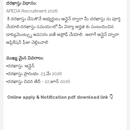
దరఖాస్తు విధానం:
APEDA Recruitment 2026
కి దరఖాస్తు చేసుకొనే అభ్యర్థులు ఆన్లైన్ ద్వారా మీ దరఖాస్తు ను పూర్తి
చేయాలి.దరఖాస్తు సమయoలో మీ విద్యా అర్హత కు సంబందించిన
డాక్యుమెంట్స్ను అవసరం ఐతే అప్లోడ్ చేయాలి.. అలాగే ఆన్లైన్ ద్వారా
అప్లికేషన్ ఫీజు చెల్లించాలి
ముఖ్య మైన వివరాలు:
▪️దరఖాస్తు :ఆన్లైన్
▪️దరఖాస్తు ప్రారంభం :23,మే 2026
▪️దరఖాస్తు చివరి తేదీ - 22,జూన్ 2026
Online apply & Notification pdf download link 👇