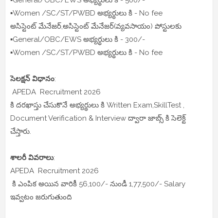
▪️General/OBC/EWS అభ్యర్థులు కి - 500/-
▪️Women /SC/ST/PWBD అభ్యర్థులు కి - No fee
అసిస్టెంట్ మేనేజర్,అసిస్టెంట్ మేనేజర్(వ్యవసాయం) పోస్టులకు
▪️General/OBC/EWS అభ్యర్థులు కి - 300/-
▪️Women /SC/ST/PWBD అభ్యర్థులు కి - No fee
సెలక్షన్ విధానం
:
APEDA Recruitment 2026
కి దరఖాస్తు చేసుకొనే అభ్యర్థులు కి Written Exam,SkillTest ,
Document Verification & Interview ద్వారా జాబ్స్ కి సెలెక్ట్
చేస్తారు.
శాలరీ వివరాలు
:
APEDA Recruitment 2026
కి ఎంపిక అయిన వారికీ 56,100/- నుండీ 1,77,500/- Salary
ఇవ్వటం జరుగుతుంది