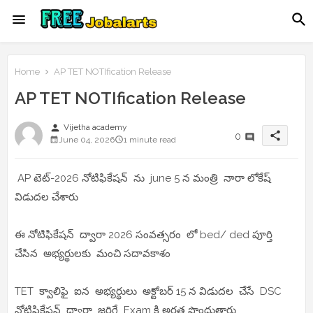
Home
AP TET NOTIfication Release
AP TET NOTIfication Release
person
Vijetha academy
share
0
June 04, 2026
1 minute read
AP టెట్-2026 నోటిఫికేషన్ ను june 5 న మంత్రి నారా లోకేష్
విడుదల చేశారు
ఈ నోటిఫికేషన్ ద్వారా 2026 సంవత్సరం లో bed/ ded పూర్తి
చేసిన అభ్యర్థులకు మంచి సదావకాశం
TET క్వాలిఫై ఐన అభ్యర్థులు అక్టోబర్ 15 న విడుదల చేసే DSC
నోటిఫికేషన్ ద్వారా జరిగే Exam కి అర్హత పొందుతారు