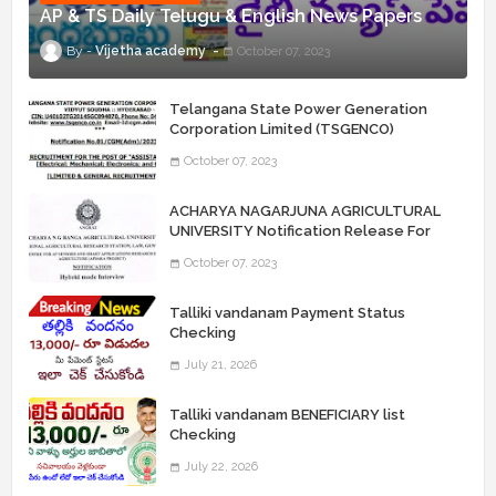
AP & TS Daily Telugu & English News Papers
Vijetha academy
October 07, 2023
Telangana State Power Generation
Corporation Limited (TSGENCO)
Notification Release For 339 AE
October 07, 2023
“Assistant Engineers" Posts
ACHARYA NAGARJUNA AGRICULTURAL
UNIVERSITY Notification Release For
Record Assistant Posts
October 07, 2023
Talliki vandanam Payment Status
Checking
July 21, 2026
Talliki vandanam BENEFICIARY list
Checking
July 22, 2026