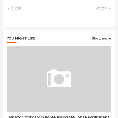
Twi
Wh
OLDER
NEWER
tte
ats
r
app
YOU MIGHT LIKE
Show more
Amazon work from home Associate Jobs Recruitment