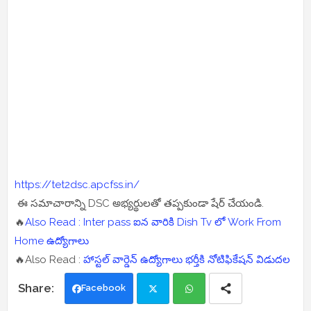
https://tet2dsc.apcfss.in/
ఈ సమాచారాన్ని DSC అభ్యర్థులతో తప్పకుండా షేర్ చేయండి.
🔥
Also Read : Inter pass ఐన వారికి Dish Tv లో Work From
Home ఉద్యోగాలు
🔥Also Read :
హాస్టల్ వార్డెన్ ఉద్యోగాలు భర్తీకి నోటిఫికేషన్ విడుదల
Facebook