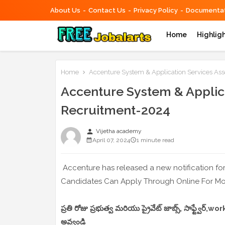
About Us
Contact Us
Privacy Policy
Documentat
Home
Highlig
Home
Accenture System & Application Services As
Accenture System & Applica
Recruitment-2024
person
Vijetha academy
April 07, 2024
1 minute read
Accenture has released a new notification for
Candidates Can Apply Through Online For More
ప్రతి రోజు ప్రభుత్వ మరియు ప్రైవేట్ జాబ్స్, సాఫ్ట్వేర్
అవ్వండి