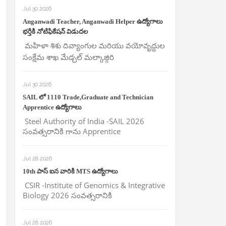
Jul 30 2026
Anganwadi Teacher, Anganwadi Helper ఉద్యోగాలు
భర్తీకి నోటిఫికేషన్ విడుదల
మహిళా శిశు దివ్యాంగుల మరియు వయోవృద్దుల
సంక్షేమ శాఖ మేడ్చల్ మల్కాజ్గిరి
Jul 30 2026
SAIL లో 1110 Trade,Graduate and Technician
Apprentice ఉద్యోగాలు
Steel Authority of India -SAIL 2026
సంవత్సరానికి గాను Apprentice
Jul 28 2026
10th పాస్ ఐన వారికి MTS ఉద్యోగాలు
CSIR -Institute of Genomics & Integrative
Biology 2026 సంవత్సరానికి
Jul 28 2026