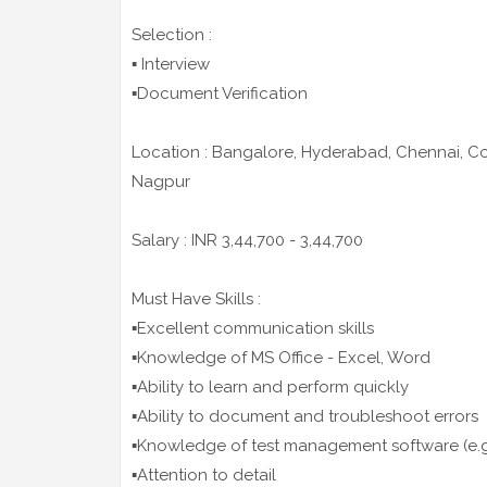
Selection :
▪️ Interview
▪️Document Verification
Location : Bangalore, Hyderabad, Chennai, Co
Nagpur
Salary : INR 3,44,700 - 3,44,700
Must Have Skills :
▪️Excellent communication skills
▪️Knowledge of MS Office - Excel, Word
▪️Ability to learn and perform quickly
▪️Ability to document and troubleshoot errors
▪️Knowledge of test management software (e.g
▪️Attention to detail