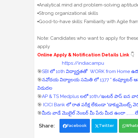
▪️Analytical mind and problem-solving aptitu
▪️Strong organizational skills
▪️Good-to-have skills: Familiarity with Agile f
Note: Candidates who want to apply for these j
apply
Online Apply & Notification Details Link
👇
https://indiacampu
🎯
SBI లో 10th విద్యార్హతతో WORK from Home ఉద్యోగ
🎯
నవోదయ విద్యాలయ సమితి లో 1377 " కంప్యూటర్ ఆపరేటర్,
విడుదల
🎯
AP & TS Medplus లలో 10th/ఇంటర్ పాస్ ఐన వారికి 
🎯
ICICI Bank లో రాత పరీక్ష లేకుండా "డాక్యుమెంట్స్ వెరి
🎯
మీరు వాడే మొబైల్ నెంబర్ మీ పేరు మీద ఉందా ,........లేద
Facebook
Twitter
What