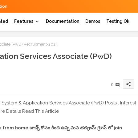
ion
hted
Features
Documentation
Demos
Testing Ok
sociate (PwD) Recruitment-2024
tion Services Associate (PwD)
share
0
 System & Application Services Associate (PwD) Posts . Interest
 Details Read This Article
,work from home జాబ్స్ కోసం కింద ఉన్న మన టెలిగ్రామ్ గ్రూప్ లో join