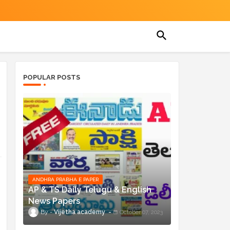
POPULAR POSTS
ANDHRA PRABHA E PAPER
AP & TS Daily Telugu & English
News Papers
Vijetha academy
October 07, 2023