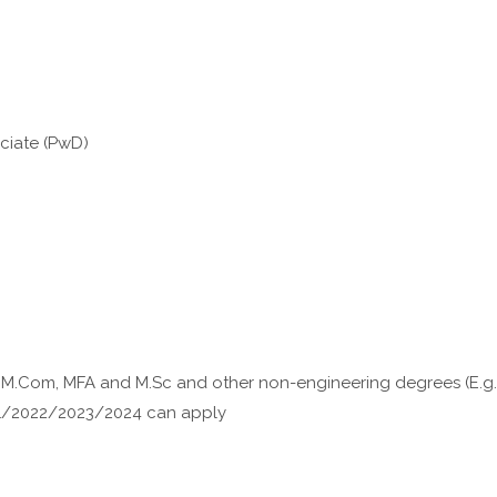
ciate (PwD)
, M.Com, MFA and M.Sc and other non-engineering degrees (E.g.
1/2022/2023/2024 can apply