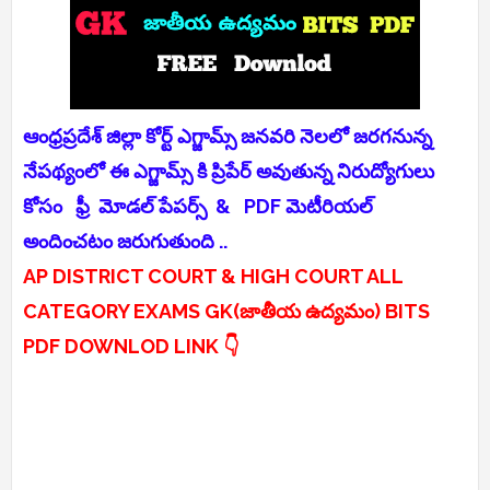
ఆంధ్రప్రదేశ్ జిల్లా కోర్ట్ ఎగ్జామ్స్ జనవరి నెలలో జరగనున్న
నేపథ్యంలో ఈ ఎగ్జామ్స్ కి ప్రిపేర్ అవుతున్న నిరుద్యోగులు
కోసం ఫ్రీ మోడల్ పేపర్స్ & PDF మెటీరియల్
అందించటం జరుగుతుంది ..
AP DISTRICT COURT & HIGH COURT ALL
CATEGORY EXAMS GK(జాతీయ ఉద్యమం) BITS
PDF DOWNLOD LINK 👇