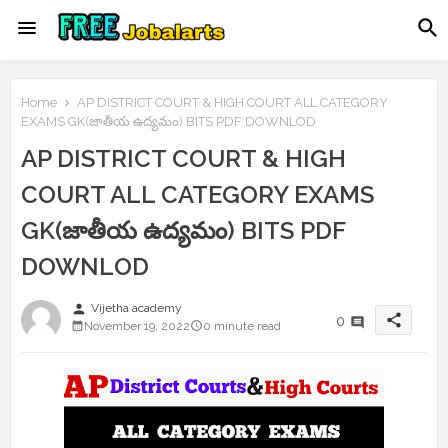
Home
AP DISTRICT COURT & HIGH COURT ALL CATEGORY
EXAMS GK(జాతీయ ఉద్యమం) BITS PDF DOWNLOD
AP DISTRICT COURT & HIGH
COURT ALL CATEGORY EXAMS
GK(జాతీయ ఉద్యమం) BITS PDF
DOWNLOD
person
Vijetha academy
share
0
November 19, 2022
0 minute read