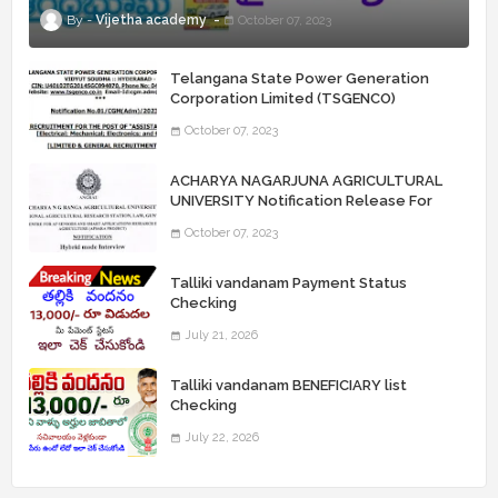
Vijetha academy
October 07, 2023
Telangana State Power Generation
Corporation Limited (TSGENCO)
Notification Release For 339 AE
October 07, 2023
“Assistant Engineers" Posts
ACHARYA NAGARJUNA AGRICULTURAL
UNIVERSITY Notification Release For
Record Assistant Posts
October 07, 2023
Talliki vandanam Payment Status
Checking
July 21, 2026
Talliki vandanam BENEFICIARY list
Checking
July 22, 2026