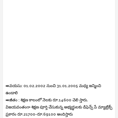
➡️వయసు: 01.02.2002 నుంచి 31.01.2005 మధ్య జన్మించి
ఉండాలి
➡️జీతం : శిక్షణ కాలంలో నెలకు రూ.14600 చెలి స్తారు.
విజయవంతంగా శిక్షణ పూర్తి చేసుకున్న అభ్యర్థులకు డిఫెన్స్ పే మ్యాట్రిక్స్
ప్రకారం రూ.21700-రూ.69100 అందిస్తారు