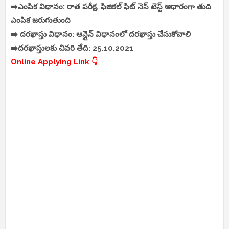
➡️ఎంపిక విధానం: రాత పరీక్ష, ఫిజికల్ ఫిట్ నెస్ టెస్ట్ ఆధారంగా తుది
ఎంపిక జరుగుతుంది
➡️ దరఖాస్తు విధానం: ఆన్లైన్ విధానంలో దరఖాస్తు చేసుకోవాలి
➡️దరఖాస్తులకు చివరి తేది: 25.10.2021
Online Applying Link 👇