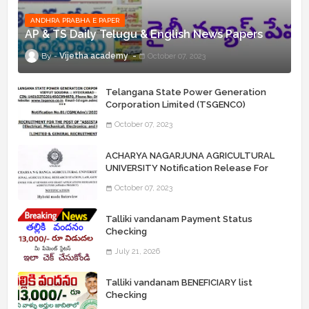
ANDHRA PRABHA E PAPER
AP & TS Daily Telugu & English News Papers
Vijetha academy
October 07, 2023
Telangana State Power Generation
Corporation Limited (TSGENCO)
Notification Release For 339 AE
October 07, 2023
“Assistant Engineers" Posts
ACHARYA NAGARJUNA AGRICULTURAL
UNIVERSITY Notification Release For
Record Assistant Posts
October 07, 2023
Talliki vandanam Payment Status
Checking
July 21, 2026
Talliki vandanam BENEFICIARY list
Checking