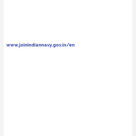
www.joinindiannavy.gov.in/en