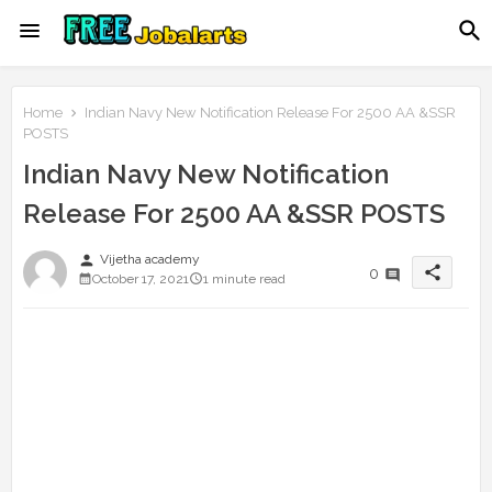
Home
Indian Navy New Notification Release For 2500 AA &SSR
POSTS
Indian Navy New Notification
Release For 2500 AA &SSR POSTS
person
Vijetha academy
share
0
October 17, 2021
1 minute read