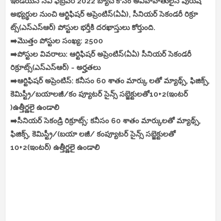
ఇండియన్ నేవీ ఫిబ్రవరి 2022 బ్యాచ్ కోసం అవివాహితులైన పురుష
అభ్యర్థుల నుంచి ఆర్టిఫిషర్ అప్రెంటిస్(ఏఏ), సీనియర్ సెకండరీ రిక్రూ
ట్స్(ఎస్ఎస్ఆర్) పోస్టుల భర్తీకి దరఖాస్తులు కోర్తుంది.
➡️మొత్తం పోస్టుల సంఖ్య: 2500
➡️పోస్టుల వివరాలు: ఆర్టిఫిషర్ అప్రెంటిస్(ఏఏ) సీనియర్ సెకండరీ
రిక్రూట్స్(ఎస్ఎస్ఆర్) - అర్హతలు
➡️ఆర్టిఫిషర్ అప్రెంటిస్: కనీసం 60 శాతం మార్కు లతో మ్యాథ్స్, ఫిజిక్స్,
కెమిస్ట్రీ/బయాలజీ/కం ప్యూటర్ సైన్స్ సబ్జెక్టులతో10+2(ఇంటర్
)ఉత్తీర్ణలై ఉండాలి
➡️సీనియర్ సెకండ్రి రిక్రూట్స్: కనీసం 60 శాతం మార్కులతో మ్యాథ్స్,
ఫిజిక్స్, కెమిస్ట్రీ/(బయా లజీ/ కంప్యూటర్ సైన్స్ సబ్జెక్టులతో
10+2(ఇంటర్) ఉత్తీర్ణలై ఉండాలి