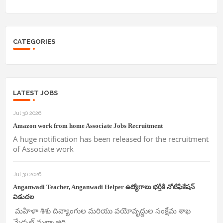
CATEGORIES
LATEST JOBS
Jul 30 2026
Amazon work from home Associate Jobs Recruitment
A huge notification has been released for the recruitment
of Associate work
Jul 30 2026
Anganwadi Teacher, Anganwadi Helper ఉద్యోగాలు భర్తీకి నోటిఫికేషన్
విడుదల
మహిళా శిశు దివ్యాంగుల మరియు వయోవృద్దుల సంక్షేమ శాఖ
మేడ్చల్ మల్కాజ్గిరి