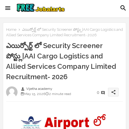
Home
ఎయిర్పోర్ట్ లో Security Screener పోస్ట్లు|AAI Cargo Logistics and
Allied Services Company Limited Recruitment- 2026
ఎయిర్పోర్ట్ లో Security Screener
పోస్ట్లు|AAI Cargo Logistics and
Allied Services Company Limited
Recruitment- 2026
person
Vijetha academy
share
0
May 15, 2026
2 minute read