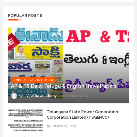
POPULAR POSTS
ANDHRA PRABHA E PAPER
AP & TS Daily Telugu & English News Papers
Vijetha academy
October 07, 2023
Telangana State Power Generation
Corporation Limited (TSGENCO)
Notification Release For 339 AE
October 07, 2023
“Assistant Engineers" Posts