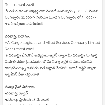
Recruitment 2026
కి ఎంపిక అయిన అభ్యర్థులకు మొదటి సంవత్సరం 30,000/- రెండవ
సంవత్సరం 32,000/- మరియు మూడవ సంవత్సరం లో 34,000/-
శాలరీ ఇవ్వటం జరుగుతుంది
దరఖాస్తు విధానం:
AAI Cargo Logistics and Allied Services Company Limited
Recruitment 2026
కి దరఖాస్తు చేసుకొనే అభ్యర్థులు ఆన్లైన్ ద్వారా మీ దరఖాస్తు ను పూర్తి
చేయాలి.దరఖాస్తు సమయoలో మీ విద్యా అర్హత కు సంబందించిన
డాక్యుమెంట్స్ను అవసరం ఐతే అప్లోడ్ చేయాలి.. అలాగే ఆన్లైన్ ద్వారా
అప్లికేషన్ ఫీజు చెల్లించాలి
ముఖ్య మైన వివరాలు:
▪️దరఖాస్తు :ఆన్లైన్
▪️దరఖాస్తు ప్రారంభం 18 మే 2026