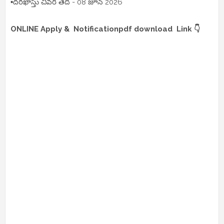
▪️దరఖాస్తు చివరి తేదీ - 08 జూన్ 2026
ONLINE Apply & Notificationpdf download Link 👇