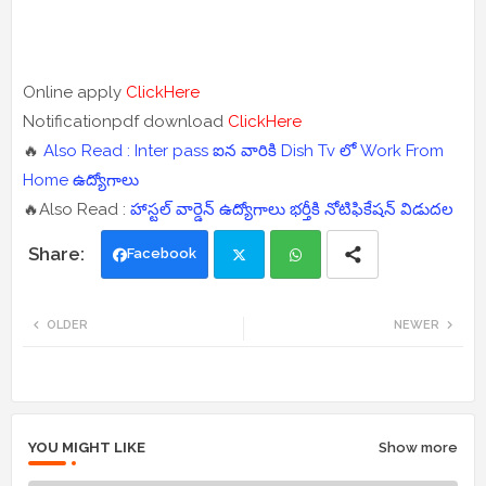
Online apply
ClickHere
Notificationpdf download
ClickHere
🔥
Also Read : Inter pass ఐన వారికి Dish Tv లో Work From
Home ఉద్యోగాలు
🔥Also Read :
హాస్టల్ వార్డెన్ ఉద్యోగాలు భర్తీకి నోటిఫికేషన్ విడుదల
Facebook
Twi
Wh
OLDER
NEWER
tte
ats
r
app
YOU MIGHT LIKE
Show more