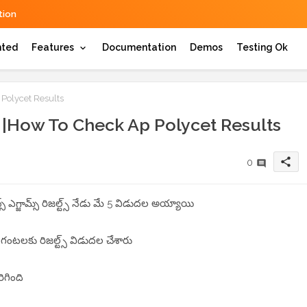
ion
hted
Features
Documentation
Demos
Testing Ok
Polycet Results
 |How To Check Ap Polycet Results
share
0
్స్ ఎగ్జామ్స్ రిజల్ట్స్ నేడు మే 5 విడుదల అయ్యాయి
గంటలకు రిజల్ట్స్ విడుదల చేశారు
ిగింది