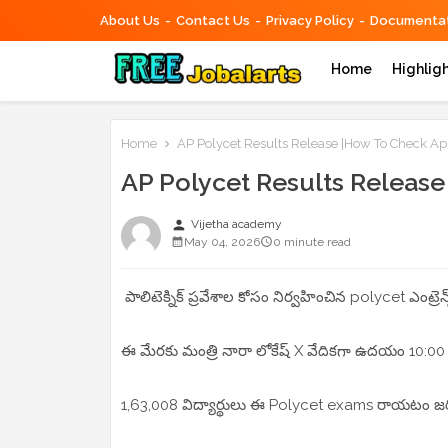
About Us
Contact Us
Privacy Policy
Documentat
Home
Highlig
Home
AP Polycet Results Release |How To Check Ap 
AP Polycet Results Release
person
Vijetha academy
May 04, 2026
0 minute read
పాలిటెక్నిక్ ప్రవేశాల కోసం నిర్వహించిన polycet ఎంట్రెన
ఈ మేరకు మంత్రి నారా లోకేష్ X వేదికగా ఉదయం 10:00 
1,63,008 విద్యార్థులు ఈ Polycet exams రాయటం జర