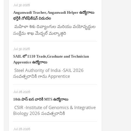
Jul 30 2026
Anganwadi Teacher, Anganwadi Helper ఉద్యోగాలు
భర్తీకి నోటిఫికేషన్ విడుదల
మహిళా శిశు దివ్యాంగుల మరియు వయోవృద్దుల
సంక్షేమ శాఖ మేడ్చల్ మల్కాజ్గిరి
Jul 30 2026
SAIL లో 1110 Trade,Graduate and Technician
Apprentice ఉద్యోగాలు
Steel Authority of India -SAIL 2026
సంవత్సరానికి గాను Apprentice
Jul 28 2026
10th పాస్ ఐన వారికి MTS ఉద్యోగాలు
CSIR -Institute of Genomics & Integrative
Biology 2026 సంవత్సరానికి
Jul 28 2026