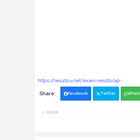
https://results.u.net/exam-results/ap-
Facebook
Twitter
What
OLDER