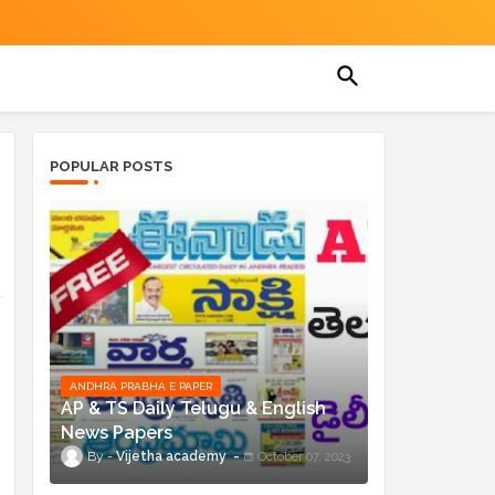
POPULAR POSTS
ANDHRA PRABHA E PAPER
AP & TS Daily Telugu & English
News Papers
Vijetha academy
October 07, 2023