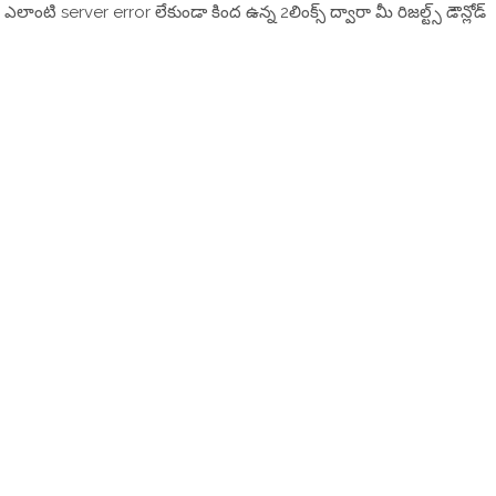
ఎలాంటి server error లేకుండా కింద ఉన్న 2లింక్స్ ద్వారా మీ రిజల్ట్స్ డౌన్లోడ్