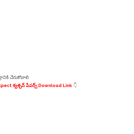
రానికి చేరుకోవాలి.
ect క్వశ్చన్ పేపర్స్ Download Link
👇