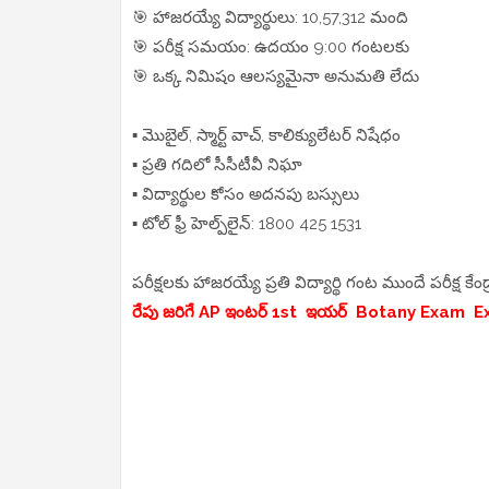
🎯 హాజరయ్యే విద్యార్థులు: 10,57,312 మంది
🎯 పరీక్ష సమయం: ఉదయం 9:00 గంటలకు
🎯 ఒక్క నిమిషం ఆలస్యమైనా అనుమతి లేదు
▪️ మొబైల్, స్మార్ట్ వాచ్, కాలిక్యులేటర్ నిషేధం
▪️ ప్రతి గదిలో సీసీటీవీ నిఘా
▪️ విద్యార్థుల కోసం అదనపు బస్సులు
▪️ టోల్ ఫ్రీ హెల్ప్‌లైన్: 1800 425 1531
పరీక్షలకు హాజరయ్యే ప్రతి విద్యార్థి గంట ముందే పరీక్ష కేంద్
రేపు జరిగే AP ఇంటర్ 1st ఇయర్ Botany Exam Exp