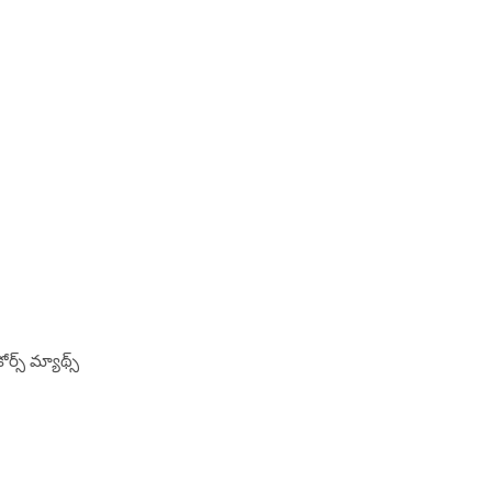
ర్స్ మ్యాథ్స్