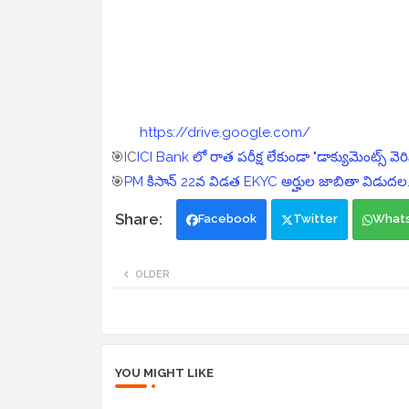
https://drive.google.com/
🎯IC
ICI Bank లో రాత పరీక్ష లేకుండా "డాక్యుమెంట్స్ వెరి
🎯
PM కిసాన్ 22వ విడత EKYC అర్హుల జాబితా విడుదల.. లి
Facebook
Twitter
What
OLDER
YOU MIGHT LIKE