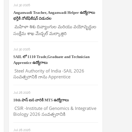
Jul 30 2026
Anganwadi Teacher, Anganwadi Helper ఉద్యోగాలు
భర్తీకి నోటిఫికేషన్ విడుదల
మహిళా శిశు దివ్యాంగుల మరియు వయోవృద్దుల
సంక్షేమ శాఖ మేడ్చల్ మల్కాజ్గిరి
Jul 30 2026
SAIL లో 1110 Trade,Graduate and Technician
Apprentice ఉద్యోగాలు
Steel Authority of India -SAIL 2026
సంవత్సరానికి గాను Apprentice
Jul 28 2026
10th పాస్ ఐన వారికి MTS ఉద్యోగాలు
CSIR -Institute of Genomics & Integrative
Biology 2026 సంవత్సరానికి
Jul 28 2026