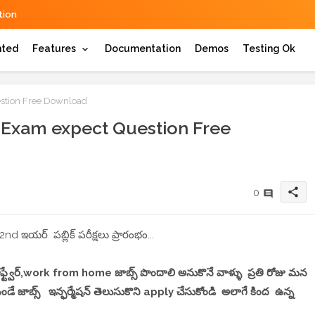
ion
hted
Features
Documentation
Demos
Testing Ok
stion Free Download
Exam expect Question Free
share
0
2nd ఇయర్ పబ్లిక్ పరీక్షలు ప్రారంభం...
 సాఫ్ట్వేర్,work from home జాబ్స్ పొందాలి అనుకొనే వాళ్ళు ప్రతి రోజు మన
 జాబ్స్ ఇన్ఫర్మేషన్ తెలుసుకొని apply చేసుకోండి అలాగే కింద ఉన్న