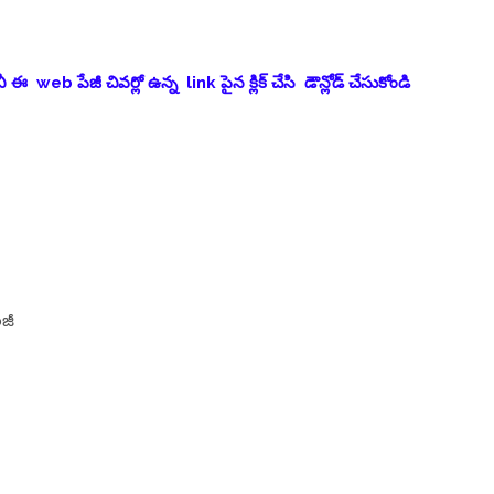
web పేజీ చివర్లో ఉన్న link పైన క్లిక్ చేసి డౌన్లోడ్ చేసుకోండి
జీ