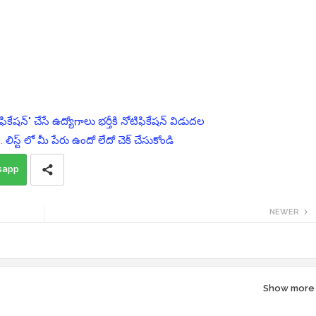
ఫికేషన్" చేసే ఉద్యోగాలు భర్తీకి నోటిఫికేషన్ విడుదల
స్ట్ లో మీ పేరు ఉందో లేదో చెక్ చేసుకోండి
sapp
NEWER
Show more