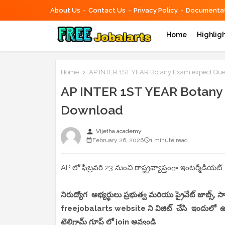
About Us
Contact Us
Privacy Policy
Documentat
Home
Highlig
Home
AP INTER 1ST YEAR Botany Exam expect Que
AP INTER 1ST YEAR Botany 
Download
person
Vijetha academy
February 26, 2026
1 minute read
AP లో ఫిబ్రవరి 23 నుంచి రాష్ట్రవ్యాప్తంగా ఇంటర్మీడియట్ 
నిరుద్యోగ అభ్యర్థులు ప్రభుత్వ మరియు ప్రైవేట్ జాబ్స్,
freejobalarts website ని విజిట్ చేసి ఇందులో ఉండే
టెలిగ్రామ్ గ్రూప్ లో join అవ్వండి