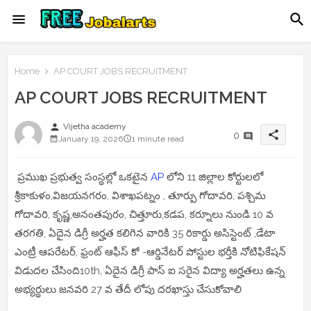
Home
AP COURT JOBS RECRUITMENT
AP COURT JOBS RECRUITMENT
person
Vijetha academy
share
0
January 19, 2026
1 minute read
ప్రముఖ ప్రభుత్వ సంస్థల్లో ఒకటైన
AP
లోని 11 జిల్లాల కోర్టులలో
శ్రీకాకుళం,విజయనగరం, విశాఖపట్నం , తూర్పు గోదావరి, పశ్చిమ
గోదావరి, కృష్ణ,అనంతపురం, చిత్తూరు,కడప, కర్నూలు నుండి 10 వ
తరగతి, ఏదైన డిగ్రీ అర్హత కలిగిన వారికి 35 రికార్డు అసిస్టెంట్ ,డేటా
ఎంట్రీ ఆపరేటర్, ఫ్రంట్ ఆఫీస్ కో -ఆర్డినేటర్ పోస్టుల భర్తీకి నోటిఫికేషన్
విడుదల చేసింది10th, ఏదైన డిగ్రీ పాస్ ఐ సరైన విద్యా అర్హతలు ఉన్న
అభ్యర్థులు జనవరి 27 వ తేదీ లోపు దరఖాస్తు చేసుకోవాలి