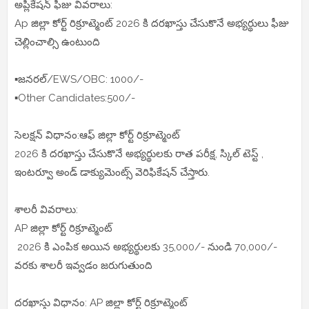
అప్లికేషన్ ఫీజు వివరాలు:
Ap జిల్లా కోర్ట్ రిక్రూట్మెంట్ 2026 కి దరఖాస్తు చేసుకొనే అభ్యర్థులు ఫీజు
చెల్లించాల్సి ఉంటుంది
▪️జనరల్/EWS/OBC: 1000/-
▪️Other Candidates:500/-
సెలక్షన్ విధానం:ఆఫ్ జిల్లా కోర్ట్ రిక్రూట్మెంట్
2026 కి దరఖాస్తు చేసుకొనే అభ్యర్థులకు రాత పరీక్ష, స్కిల్ టెస్ట్ ,
ఇంటర్వూ అండ్ డాక్యుమెంట్స్ వెరిఫికేషన్ చేస్తారు.
శాలరీ వివరాలు:
AP జిల్లా కోర్ట్ రిక్రూట్మెంట్
2026 కి ఎంపిక అయిన అభ్యర్థులకు 35,000/- నుండి 70,000/-
వరకు శాలరీ ఇవ్వడం జరుగుతుంది
దరఖాస్తు విధానం: AP జిల్లా కోర్ట్ రిక్రూట్మెంట్