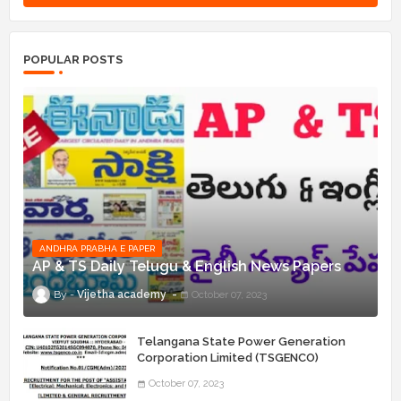
POPULAR POSTS
ANDHRA PRABHA E PAPER
AP & TS Daily Telugu & English News Papers
Vijetha academy
October 07, 2023
Telangana State Power Generation
Corporation Limited (TSGENCO)
Notification Release For 339 AE
October 07, 2023
“Assistant Engineers" Posts