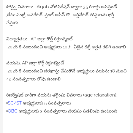
పోస్ట్లు వివరాలు : ఈ job నోటిఫికేషన్ ద్వారా 35 రికార్డు అసిస్టెంట్
,డేటా ఎంట్రీ ఆపరేటర్, ఫ్రంట్ ఆఫీస్ కో -ఆర్డినేటర్ పోస్టులను భర్తీ
చేస్తారు
విద్యార్హతలు : AP జిల్లా కోర్ట్ రిక్రూట్మెంట్
2026 కి సంబందించి అభ్యర్థులు 10th, ఏదైన డిగ్రీ అర్హత కలిగి ఉండాలి
వయసు: AP జిల్లా కోర్ట్ రిక్రూట్మెంట్
2026 కి సంబందించి దరఖాస్తు చేసుకొనే అభ్యర్థులు వయసు 18 నుంచి
42 సంవత్సరాలు లోపు ఉండాలి
రిజర్వేషజ్ వారీగా వయసు తగ్గింపు వివరాలు (age relaxation):
▪️
SC/ST
అభ్యర్థులకు 5 సంవత్సరాలు
▪️
OBC
అభ్యర్థులకు 3 సంవత్సరాలు వయసు సడలింపు ఉంటుంది