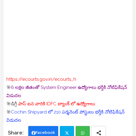
https://ecourts.gov.in/ecourts_h
🎯
6 లక్షల జీతంతో System Engineer ఉద్యోగాలు భర్తీకి నోటిఫికేషన్
విడుదల
🎯డిగ్రీ
పాస్ ఐన వారికి IDFC బ్యాంక్ లో ఉద్యోగాలు
🎯
Cochin Shipyard లో 210 పర్మనెంట్ పోస్టులు భర్తీకి నోటిఫికేషన్
విడుదల
Facebook