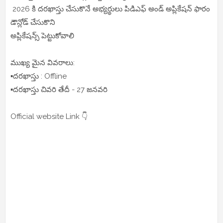
2026 కి దరఖాస్తు చేసుకొనే అభ్యర్థులు పిడిఎఫ్ అండ్ అప్లికేషన్ ఫారం
డౌన్లోడ్ చేసుకొని
అప్లికేషన్స్ పెట్టుకోవాలి
ముఖ్య మైన వివరాలు:
▪️దరఖాస్తు : Offline
▪️దరఖాస్తు చివరి తేదీ - 27 జనవరి
Official website Link 👇