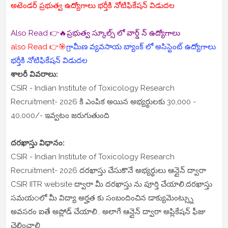
అటెండర్ ప్రభుత్వ ఉద్యోగాలు భర్తీకి నోటిఫికేషన్ విడుదల
Also Read 👉🔥ప్రభుత్వ స్కూల్స్ లో వార్డ్ న్ ఉద్యోగాలు
also Read 👉🎯
గ్రామీణ వ్యవసాయ బ్యాంక్ లో అసిస్టెంట్ ఉద్యోగాలు
భర్తీకి నోటిఫికేషన్ విడుదల
శాలరీ వివరాలు:
CSIR - Indian Institute of Toxicology Research
Recruitment- 2026 కి ఎంపిక అయిన అభ్యర్థులకు 30,000 -
40,000/- ఇవ్వటం జరుగుతుంది
దరఖాస్తు విధానం:
CSIR - Indian Institute of Toxicology Research
Recruitment- 2026 దరఖాస్తు చేసుకొనే అభ్యర్థులు ఆన్లైన్ ద్వారా
CSIR IITR website ద్వారా మీ దరఖాస్తు ను పూర్తి చేయాలి.దరఖాస్తు
సమయoలో మీ విద్యా అర్హత కు సంబందించిన డాక్యుమెంట్స్ను
అవసరం ఐతే అప్లోడ్ చేయాలి.. అలాగే ఆన్లైన్ ద్వారా అప్లికేషన్ ఫీజు
చెల్లించాలి