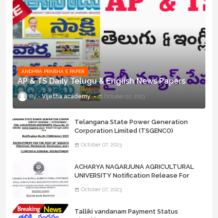
ANDHRA PRABHA E PAPER
AP & TS Daily Telugu & English News Papers
Vijetha academy
October 07, 2023
Telangana State Power Generation
Corporation Limited (TSGENCO)
Notification Release For 339 AE
October 07, 2023
“Assistant Engineers" Posts
ACHARYA NAGARJUNA AGRICULTURAL
UNIVERSITY Notification Release For
Record Assistant Posts
October 07, 2023
Talliki vandanam Payment Status