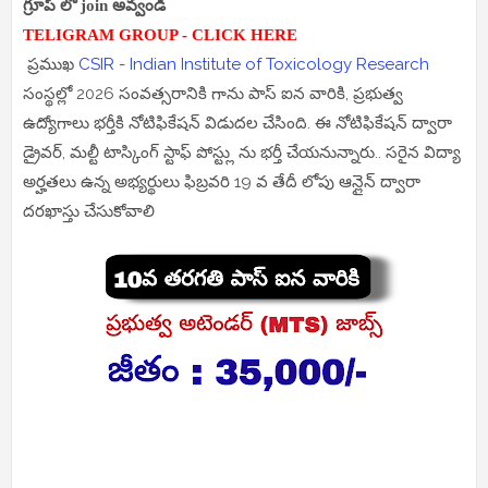
గ్రూప్ లో join అవ్వండి
TELIGRAM GROUP - CLICK HERE
ప్రముఖ
CSIR - Indian Institute of Toxicology Research
సంస్థల్లో 2026 సంవత్సరానికి గాను పాస్ ఐన వారికి, ప్రభుత్వ
ఉద్యోగాలు భర్తీకి నోటిఫికేషన్ విడుదల చేసింది. ఈ నోటిఫికేషన్ ద్వారా
డ్రైవర్, మల్టీ టాస్కింగ్ స్టాఫ్ పోస్ట్లు ను భర్తీ చేయనున్నారు.. సరైన విద్యా
అర్హతలు ఉన్న అభ్యర్థులు ఫిబ్రవరి 19 వ తేదీ లోపు ఆన్లైన్ ద్వారా
దరఖాస్తు చేసుకోవాలి