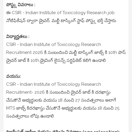
పోస్ట్లు వివరాలు :
ఈ CSIR - Indian Institute of Toxicology Research job
నోటిఫికేషన్ ద్వారా డ్రైవర్, మల్టీ టాస్కింగ్ స్టాఫ్ పోస్ట్లు భర్తీ చేస్తారు
విద్యార్హతలు :
CSIR - Indian Institute of Toxicology Research
Recruitment 2026 కి సంబందించి మల్టీ టాస్కింగ్ జాబ్స్ కి 10th పాస్
డ్రైవర్ జాబ్ కి 10th,డ్రైవింగ్ లైసన్స్ సర్టిఫికెట్ కలిగి ఉండాలి
వయసు:
CSIR - Indian Institute of Toxicology Research
Recruitment- 2026 కి సంబందించి డ్రైవర్ జాబ్ కి దరఖాస్తు
చేసుకొనే అభ్యర్థులకు వయసు 18 నుంచి 27 సంవత్సరాలు అలాగే
MTS జాబ్స్ కిదరఖాస్తు చేసుకొనే అభ్యర్థులకు వయసు 18 నుంచి 25
సంవత్సరాలు లోపు ఉండాలి