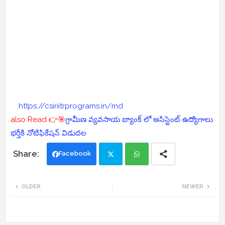
https://csiriitrprograms.in/md
also Read 👉🎯
గ్రామీణ వ్యవసాయ బ్యాంక్ లో అసిస్టెంట్ ఉద్యోగాలు
భర్తీకి నోటిఫికేషన్ విడుదల
Facebook
Twi
Wh
OLDER
NEWER
tte
ats
r
app