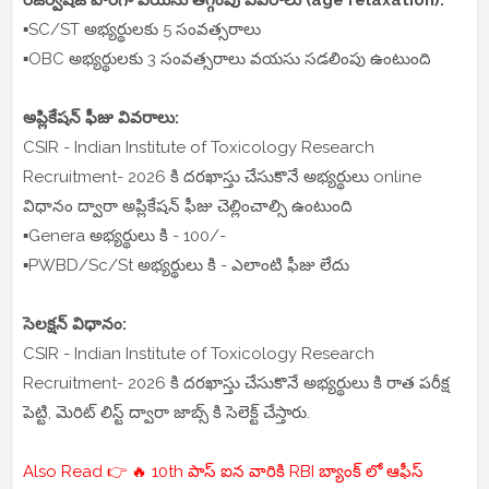
రిజర్వేషజ్ వారీగా వయసు తగ్గింపు వివరాలు (age relaxation):
▪️SC/ST అభ్యర్థులకు 5 సంవత్సరాలు
▪️OBC అభ్యర్థులకు 3 సంవత్సరాలు వయసు సడలింపు ఉంటుంది
అప్లికేషన్ ఫీజు వివరాలు:
CSIR - Indian Institute of Toxicology Research
Recruitment- 2026 కి దరఖాస్తు చేసుకొనే అభ్యర్థులు online
విధానం ద్వారా అప్లికేషన్ ఫీజు చెల్లించాల్సి ఉంటుంది
▪️Genera అభ్యర్థులు కి - 100/-
▪️PWBD/Sc/St అభ్యర్థులు కి - ఎలాంటి ఫీజు లేదు
సెలక్షన్ విధానం:
CSIR - Indian Institute of Toxicology Research
Recruitment- 2026 కి దరఖాస్తు చేసుకొనే అభ్యర్థులు కి రాత పరీక్ష
పెట్టి, మెరిట్ లిస్ట్ ద్వారా జాబ్స్ కి సెలెక్ట్ చేస్తారు.
Also Read 👉 🔥 10th పాస్ ఐన వారికి RBI బ్యాంక్ లో ఆఫీస్