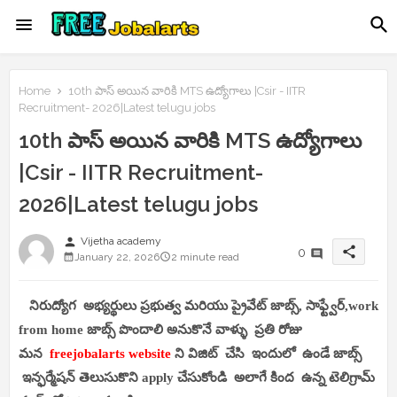
Home
10th పాస్ అయిన వారికి MTS ఉద్యోగాలు |Csir - IITR
Recruitment- 2026|Latest telugu jobs
10th పాస్ అయిన వారికి MTS ఉద్యోగాలు
|Csir - IITR Recruitment-
2026|Latest telugu jobs
person
Vijetha academy
share
0
January 22, 2026
2 minute read
నిరుద్యోగ అభ్యర్థులు ప్రభుత్వ మరియు ప్రైవేట్ జాబ్స్, సాఫ్ట్వేర్,work
from home జాబ్స్ పొందాలి అనుకొనే వాళ్ళు ప్రతి రోజు
మన
freejobalarts website
ని విజిట్ చేసి ఇందులో ఉండే జాబ్స్
ఇన్ఫర్మేషన్ తెలుసుకొని apply చేసుకోండి అలాగే కింద ఉన్న టెలిగ్రామ్