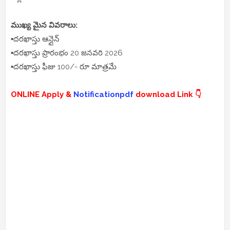
ముఖ్య మైన వివరాలు:
▪️దరఖాస్తు ఆన్లైన్
▪️దరఖాస్తు ప్రారంభం 20 జనవరి 2026
▪️దరఖాస్తు ఫీజు 100/- రూ మాత్రమే
ONLINE Apply &
Notificationpdf
download Link 👇