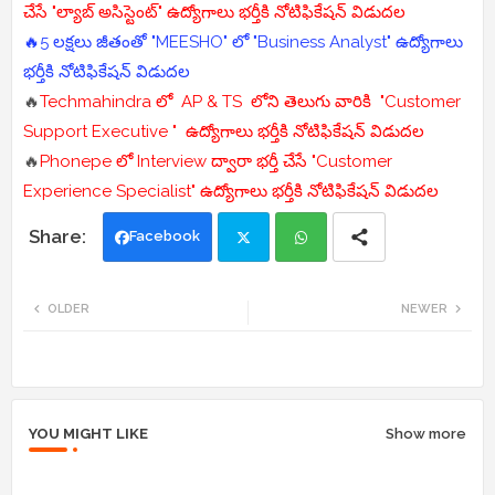
చేసే "ల్యాబ్ అసిస్టెంట్" ఉద్యోగాలు భర్తీకి నోటిఫికేషన్ విడుదల
🔥5 లక్షలు జీతంతో "MEESHO" లో "Business Analyst" ఉద్యోగాలు
భర్తీకి నోటిఫికేషన్ విడుదల
🔥
Techmahindra లో AP & TS లోని తెలుగు వారికి "Customer
Support Executive " ఉద్యోగాలు భర్తీకి నోటిఫికేషన్ విడుదల
🔥
Phonepe లో Interview ద్వారా భర్తీ చేసే "Customer
Experience Specialist" ఉద్యోగాలు భర్తీకి నోటిఫికేషన్ విడుదల
Facebook
Twi
Wh
OLDER
NEWER
tte
ats
r
app
YOU MIGHT LIKE
Show more