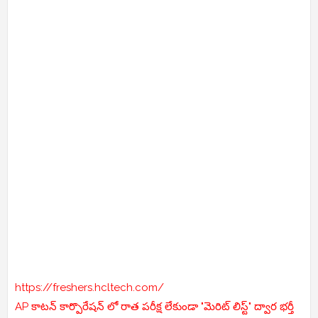
https://freshers.hcltech.com/
AP కాటన్ కార్పొరేషన్ లో రాత పరీక్ష లేకుండా "మెరిట్ లిస్ట్" ద్వార భర్తీ