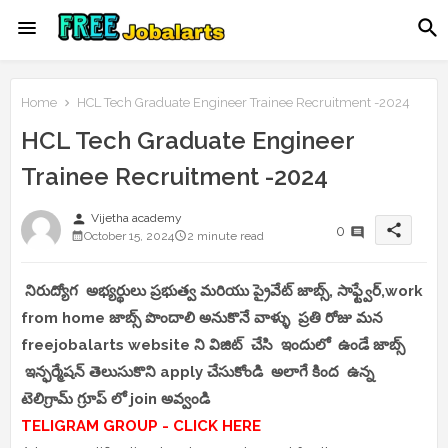
Home
HCL Tech Graduate Engineer Trainee Recruitment -2024
HCL Tech Graduate Engineer
Trainee Recruitment -2024
person
Vijetha academy
share
0
October 15, 2024
2 minute read
నిరుద్యోగ అభ్యర్థులు ప్రభుత్వ మరియు ప్రైవేట్ జాబ్స్, సాఫ్ట్వేర్,work
from home జాబ్స్ పొందాలి అనుకొనే వాళ్ళు ప్రతి రోజు మన
freejobalarts website ని విజిట్ చేసి ఇందులో ఉండే జాబ్స్
ఇన్ఫర్మేషన్ తెలుసుకొని apply చేసుకోండి అలాగే కింద ఉన్న
టెలిగ్రామ్ గ్రూప్ లో join అవ్వండి
TELIGRAM GROUP - CLICK HERE