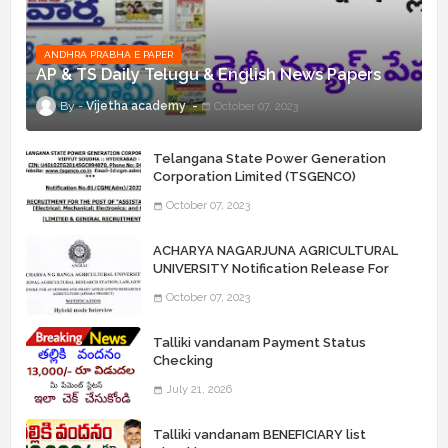
ANDHRA PRABHA E PAPER
AP & TS Daily Telugu & English News Papers
Vijetha academy
October 07, 2023
Telangana State Power Generation
Corporation Limited (TSGENCO)
Notification Release For 339 AE
October 07, 2023
“Assistant Engineers" Posts
ACHARYA NAGARJUNA AGRICULTURAL
UNIVERSITY Notification Release For
Record Assistant Posts
October 07, 2023
Talliki vandanam Payment Status
Checking
July 21, 2026
Talliki vandanam BENEFICIARY list