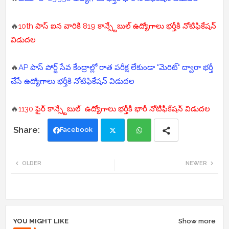
🔥
10th పాస్ ఐన వారికి 819 కాన్స్టేబుల్ ఉద్యోగాలు భర్తీకి నోటిఫికేషన్
విడుదల
🔥
AP పాస్ పోర్ట్ సేవ కేంద్రాల్లో రాత పరీక్ష లేకుండా "మెరిట్" ద్వారా భర్తీ
చేసే ఉద్యోగాలు భర్తీకి నోటిఫికేషన్ విడుదల
🔥
1130 ఫైర్ కాన్స్టేబుల్ ఉద్యోగాలు భర్తీకి భారీ నోటిఫికేషన్ విడుదల
Facebook
Twi
Wh
OLDER
NEWER
tte
ats
r
app
YOU MIGHT LIKE
Show more