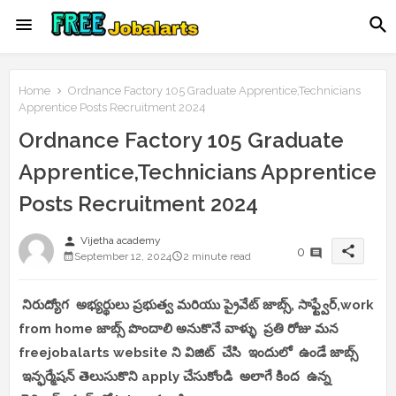
Home
Ordnance Factory 105 Graduate Apprentice,Technicians
Apprentice Posts Recruitment 2024
Ordnance Factory 105 Graduate
Apprentice,Technicians Apprentice
Posts Recruitment 2024
person
Vijetha academy
share
0
September 12, 2024
2 minute read
నిరుద్యోగ అభ్యర్థులు ప్రభుత్వ మరియు ప్రైవేట్ జాబ్స్, సాఫ్ట్వేర్,work
from home జాబ్స్ పొందాలి అనుకొనే వాళ్ళు ప్రతి రోజు మన
freejobalarts website ని విజిట్ చేసి ఇందులో ఉండే జాబ్స్
ఇన్ఫర్మేషన్ తెలుసుకొని apply చేసుకోండి అలాగే కింద ఉన్న