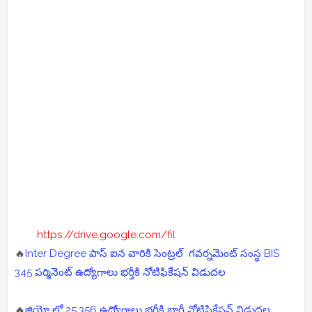
https://drive.google.com/fil
🔥
Inter Degree పాస్ ఐన వారికి సెంట్రల్ గవర్నమెంట్ సంస్థ BIS
345 పర్మినెంట్ ఉద్యోగాలు భర్తీకి నోటిఫికేషన్ విడుదల
🔥
జియో లో 25,356 ఉద్యోగాలు భర్తీకి భారీ నోటిఫికేషన్ విడుదల