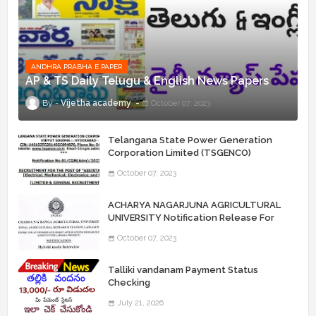
ANDHRA PRABHA E PAPER
AP & TS Daily Telugu & English News Papers
Vijetha academy
October 07, 2023
Telangana State Power Generation
Corporation Limited (TSGENCO)
Notification Release For 339 AE
October 07, 2023
“Assistant Engineers" Posts
ACHARYA NAGARJUNA AGRICULTURAL
UNIVERSITY Notification Release For
Record Assistant Posts
October 07, 2023
Talliki vandanam Payment Status
Checking
July 21, 2026