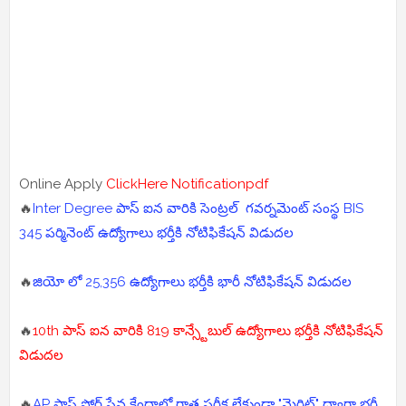
Online Apply
ClickHere
Notificationpdf
🔥
Inter Degree పాస్ ఐన వారికి సెంట్రల్ గవర్నమెంట్ సంస్థ BIS
345 పర్మినెంట్ ఉద్యోగాలు భర్తీకి నోటిఫికేషన్ విడుదల
🔥
జియో లో 25,356 ఉద్యోగాలు భర్తీకి భారీ నోటిఫికేషన్ విడుదల
🔥
10th పాస్ ఐన వారికి 819 కాన్స్టేబుల్ ఉద్యోగాలు భర్తీకి నోటిఫికేషన్
విడుదల
🔥
AP పాస్ పోర్ట్ సేవ కేంద్రాల్లో రాత పరీక్ష లేకుండా "మెరిట్" ద్వారా భర్తీ