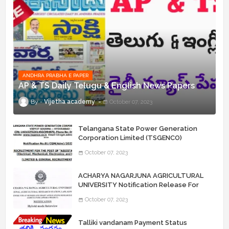
ANDHRA PRABHA E PAPER
AP & TS Daily Telugu & English News Papers
Vijetha academy
October 07, 2023
Telangana State Power Generation
Corporation Limited (TSGENCO)
Notification Release For 339 AE
October 07, 2023
“Assistant Engineers" Posts
ACHARYA NAGARJUNA AGRICULTURAL
UNIVERSITY Notification Release For
Record Assistant Posts
October 07, 2023
Talliki vandanam Payment Status