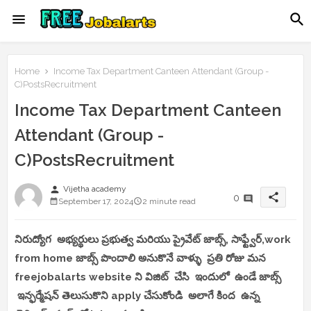
Home
Income Tax Department Canteen Attendant (Group -
C)PostsRecruitment
Income Tax Department Canteen
Attendant (Group -
C)PostsRecruitment
person
Vijetha academy
share
0
September 17, 2024
2 minute read
నిరుద్యోగ అభ్యర్థులు ప్రభుత్వ మరియు ప్రైవేట్ జాబ్స్, సాఫ్ట్వేర్,work
from home జాబ్స్ పొందాలి అనుకొనే వాళ్ళు ప్రతి రోజు మన
freejobalarts website ని విజిట్ చేసి ఇందులో ఉండే జాబ్స్
ఇన్ఫర్మేషన్ తెలుసుకొని apply చేసుకోండి అలాగే కింద ఉన్న