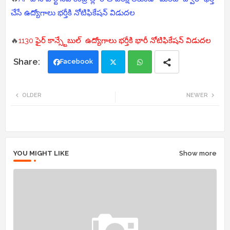
చేసే ఉద్యోగాలు భర్తీకి నోటిఫికేషన్ విడుదల
🔥
1130 ఫైర్ కాన్స్టేబుల్ ఉద్యోగాలు భర్తీకి భారీ నోటిఫికేషన్ విడుదల
Facebook
Twi
Wh
OLDER
NEWER
tte
ats
r
app
YOU MIGHT LIKE
Show more