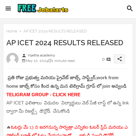
Home
AP ICET 2024 RESULTS RELEASED
AP ICET 2024 RESULTS RELEASED
person
Vijetha academy
share
0
May 10, 2024
1 minute read
ప్రతి రోజు ప్రభుత్వ మరియు ప్రైవేట్ జాబ్స్, సాఫ్ట్వేర్,work from
home జాబ్స్ కోసం కింద ఉన్న మన టెలిగ్రామ్ గ్రూప్ లో join అవ్వండి
TELIGRAM GROUP - CLICK HERE
AP ICET ఫలితాలు విడుదల విద్యార్థులు వెబ్ పేజీ లాస్ట్ లో ఉన్న link
ద్వారా మీ రిజల్ట్స్ డౌన్లోడ్ చేసుకోండి
🔥
ఓటర్లు మే 13 న జరగనున్న సార్వత్రా ఎన్నికల ఓటర్ స్లిప్ మరియు ఎ
పోలింగ్ బూత్ లో ఓటు వేయనున్నారో .. ఇక్కడి నుంచి డౌన్లోడ్