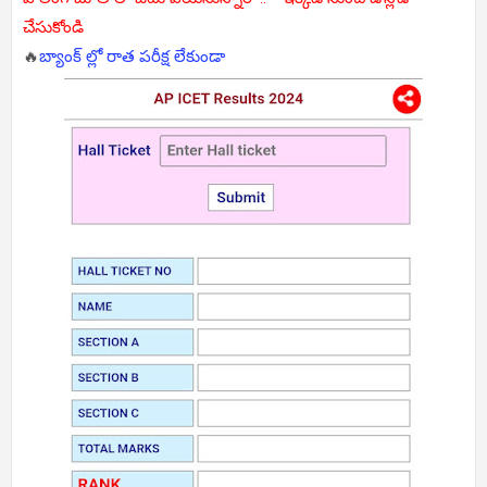
చేసుకోండి
🔥
బ్యాంక్ ల్లో రాత పరీక్ష లేకుండా