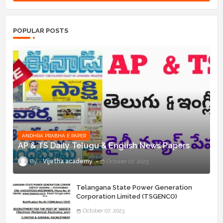
POPULAR POSTS
ANDHRA PRABHA E PAPER
AP & TS Daily Telugu & English News Papers
Vijetha academy
October 07, 2023
Telangana State Power Generation
Corporation Limited (TSGENCO)
Notification Release For 339 AE
October 07, 2023
“Assistant Engineers" Posts