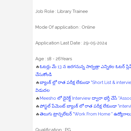
Job Role : Library Trainee
Mode Of application : Online
Application Last Date : 29-05-2024
Age : 18 - 26Years
🔥
ఓటర్లు మే 13 న జరగనున్న సార్వత్రా ఎన్నికల ఓటర్ స్
చేసుకోండి
🔥
బ్యాంక్ ల్లో రాత పరీక్ష లేకుండా "Short List & interv
విడుదల
🔥
Meesho లో డైరెక్ట్ Interview ద్వారా భర్తీ చేసే "Ass
🔥
పోస్టల్ పేమెంట్ బ్యాంక్ లో రాత పరీక్ష లేకుండా "interv
🔥
తెలుగు ట్రాన్సలేటర్ "Work From Home " ఉద్యోగాలు భ
Qualification : PG