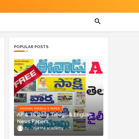
POPULAR POSTS
ANDHRA PRABHA E PAPER
AP & TS Daily Telugu & English
News Papers
Vijetha academy
October 07, 2023