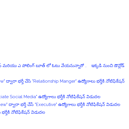
లిప్ మరియు ఎ పోలింగ్ బూత్ లో ఓటు వేయనున్నారో .. ఇక్కడి నుంచి డౌన్లోడ్
iew" ద్వారా భర్తీ చేసి "Relationship Manger" ఉద్యోగాలు భర్తీకి నోటిఫికేషన్
ociate Social Media" ఉద్యోగాలు భర్తీకి నోటిఫికేషన్ విడుదల
iew" ద్వారా భర్తీ చేసే "Executive" ఉద్యోగాలు భర్తీకి నోటిఫికేషన్ విడుదల
ర్తీకి నోటిఫికేషన్ విడుదల