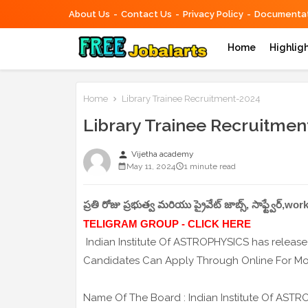
About Us
Contact Us
Privacy Policy
Documentat
Home
Highlig
Home
Library Trainee Recruitment-2024
Library Trainee Recruitmen
person
Vijetha academy
May 11, 2024
1 minute read
ప్రతి రోజు ప్రభుత్వ మరియు ప్రైవేట్ జాబ్స్, సాఫ్ట్వేర్,
TELIGRAM GROUP - CLICK HERE
Indian Institute Of ASTROPHYSICS has released 
Candidates Can Apply Through Online For More
Name Of The Board : Indian Institute Of AST