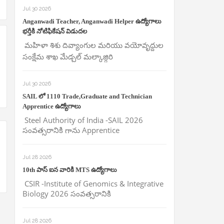
Jul 30 2026
Anganwadi Teacher, Anganwadi Helper ఉద్యోగాలు
భర్తీకి నోటిఫికేషన్ విడుదల
మహిళా శిశు దివ్యాంగుల మరియు వయోవృద్దుల
సంక్షేమ శాఖ మేడ్చల్ మల్కాజ్గిరి
Jul 30 2026
SAIL లో 1110 Trade,Graduate and Technician
Apprentice ఉద్యోగాలు
Steel Authority of India -SAIL 2026
సంవత్సరానికి గాను Apprentice
Jul 28 2026
10th పాస్ ఐన వారికి MTS ఉద్యోగాలు
CSIR -Institute of Genomics & Integrative
Biology 2026 సంవత్సరానికి
Jul 28 2026