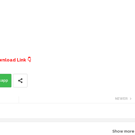
wnload Link 👇
sapp
NEWER
Show more