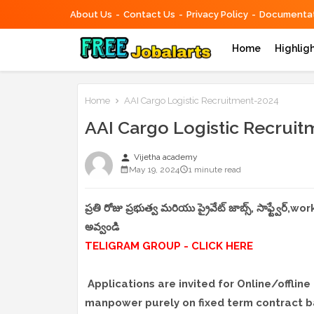
About Us
Contact Us
Privacy Policy
Documentat
Home
Highlig
Home
AAI Cargo Logistic Recruitment-2024
AAI Cargo Logistic Recrui
person
Vijetha academy
May 19, 2024
1 minute read
ప్రతి రోజు ప్రభుత్వ మరియు ప్రైవేట్ జాబ్స్, సాఫ్ట్వేర్
అవ్వండి
TELIGRAM GROUP - CLICK HERE
Applications are invited for Online/offl
manpower purely on fixed term contract bas