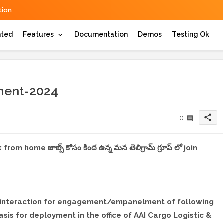
ion
hted
Features
Documentation
Demos
Testing Ok
tment-2024
share
0
,work from home జాబ్స్ కోసం కింద ఉన్న మన టెలిగ్రామ్ గ్రూప్ లో join
ine interaction for engagement/empanelment of following
is for deployment in the office of AAI Cargo Logistic &