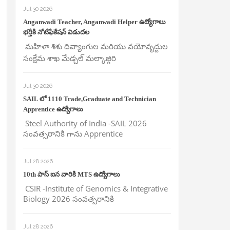
Jul 30 2026
Anganwadi Teacher, Anganwadi Helper ఉద్యోగాలు
భర్తీకి నోటిఫికేషన్ విడుదల
మహిళా శిశు దివ్యాంగుల మరియు వయోవృద్దుల
సంక్షేమ శాఖ మేడ్చల్ మల్కాజ్గిరి
Jul 30 2026
SAIL లో 1110 Trade,Graduate and Technician
Apprentice ఉద్యోగాలు
Steel Authority of India -SAIL 2026
సంవత్సరానికి గాను Apprentice
Jul 28 2026
10th పాస్ ఐన వారికి MTS ఉద్యోగాలు
CSIR -Institute of Genomics & Integrative
Biology 2026 సంవత్సరానికి
Jul 28 2026