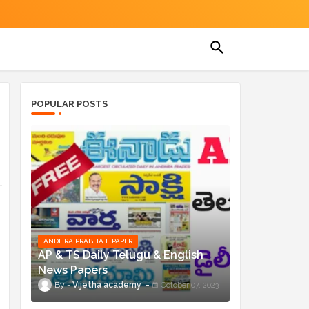
POPULAR POSTS
ANDHRA PRABHA E PAPER
AP & TS Daily Telugu & English
News Papers
Vijetha academy
October 07, 2023