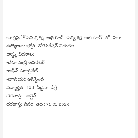
ఆంధ్రప్రదేశ్ సమగ్ర శిక్ష అభయాన్ (సర్వ శిక్ష అభయాన్) లో పలు
ఉద్యోగాలు భర్తీకి నోటిఫికేషన్ విడుదల
పోస్ట్లు వివరాలు :
▪️డేటా ఎంట్రీ ఆపరేటర్
▪️ఆఫీస్ సభార్డినేట్
▪️జూనియర్ అసిస్టెంట్
విద్యార్హత : 10th,ఏదైనా డిగ్రీ
దరఖాస్తు : ఆన్లైన్
దరఖాస్తు చివరి తేది : 31-01-2023