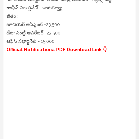
▪️ఆఫీస్ సభార్డినేట్ - ఇంటర్వ్యూ
జీతం :
జూనియర్ అసిస్టెంట్ -23,500
డేటా ఎంట్రీ ఆపరేటర్ -23,500
ఆఫీస్ సభార్డినేట్ - 15,000
Official Notificationa PDF Download Link 👇