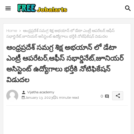
Home
ఆంధ్రప్రదేశ్ సమగ్ర శిక్ష అభయాన్ లో డేటా ఎంట్రీ ఆపరేటర్,ఆఫీస్
సభార్డినేట్,జూనియర్ అసిస్టెంట్ ఉద్యోగాలు భర్తీకి నోటిఫికేషన్ విడుదల
ఆంధ్రప్రదేశ్ సమగ్ర శిక్ష అభయాన్ లో డేటా
ఎంట్రీ ఆపరేటర్,ఆఫీస్ సభార్డినేట్,జూనియర్
అసిస్టెంట్ ఉద్యోగాలు భర్తీకి నోటిఫికేషన్
విడుదల
person
Vijetha academy
share
0
January 13, 2023
1 minute read