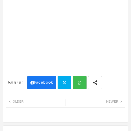
Facebook
Twi
Wh
OLDER
NEWER
tte
ats
r
app