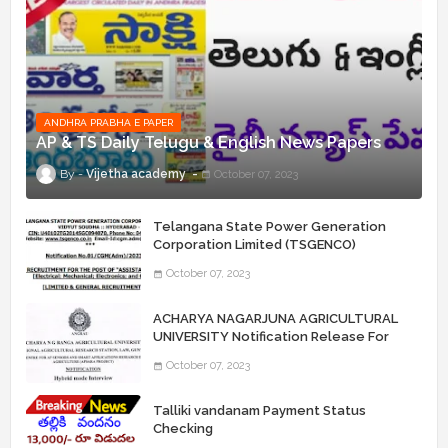
ANDHRA PRABHA E PAPER
AP & TS Daily Telugu & English News Papers
Vijetha academy
October 07, 2023
Telangana State Power Generation
Corporation Limited (TSGENCO)
Notification Release For 339 AE
October 07, 2023
“Assistant Engineers" Posts
ACHARYA NAGARJUNA AGRICULTURAL
UNIVERSITY Notification Release For
Record Assistant Posts
October 07, 2023
Talliki vandanam Payment Status
Checking