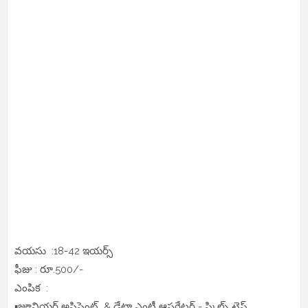
వయసు :18-42 ఇయర్స్
ఫీజు : రూ.500/-
ఎంపిక :
▪️జూనియర్ అసిస్టెంట్ & డేటా ఎంట్రీ ఆపరేటర్ - స్కిల్స్ టెస్ట్