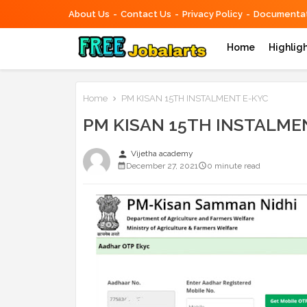
About Us
Contact Us
Privacy Policy
Documentat
Home
Highlig
Home
PM KISAN 15TH INSTALMENT E-KYC
PM KISAN 15TH INSTALME
person
Vijetha academy
December 27, 2021
0 minute read