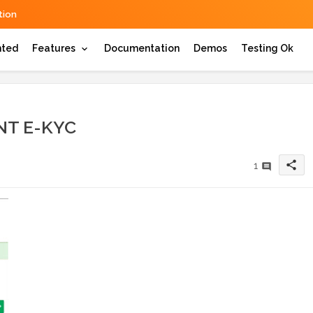
ion
hted
Features
Documentation
Demos
Testing Ok
NT E-KYC
share
1