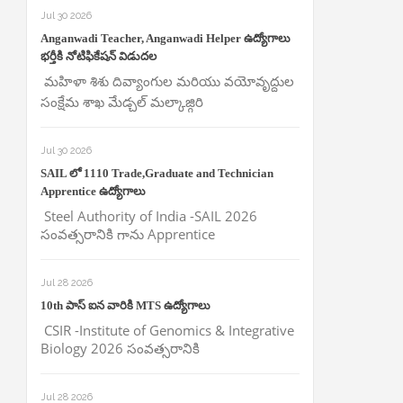
Jul 30 2026
Anganwadi Teacher, Anganwadi Helper ఉద్యోగాలు
భర్తీకి నోటిఫికేషన్ విడుదల
మహిళా శిశు దివ్యాంగుల మరియు వయోవృద్దుల
సంక్షేమ శాఖ మేడ్చల్ మల్కాజ్గిరి
Jul 30 2026
SAIL లో 1110 Trade,Graduate and Technician
Apprentice ఉద్యోగాలు
Steel Authority of India -SAIL 2026
సంవత్సరానికి గాను Apprentice
Jul 28 2026
10th పాస్ ఐన వారికి MTS ఉద్యోగాలు
CSIR -Institute of Genomics & Integrative
Biology 2026 సంవత్సరానికి
Jul 28 2026