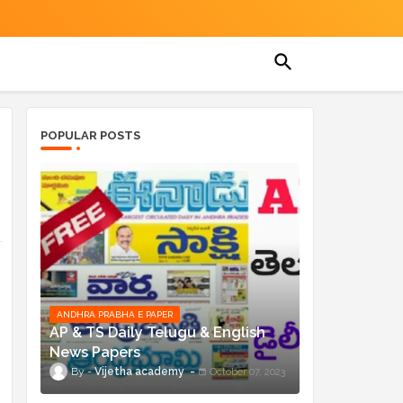
POPULAR POSTS
ANDHRA PRABHA E PAPER
AP & TS Daily Telugu & English
News Papers
Vijetha academy
October 07, 2023