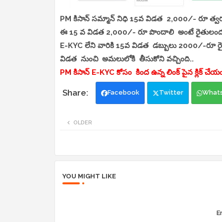
PM కిసాన్ సమ్మాన్ నిధి 15వ విడత 2,000/- రూ త్వర
ఈ 15 వ విడత 2,000/- రూ పొందాలి అంటే రైతులందర
E-KYC లేని వారికి 15వ విడత డబ్బులు 2000/-రూ రైత
విడత నుంచి అమలులోకి తీసుకోని వచ్చింది..
PM కిసాన్ E-KYC కోసం కింద ఉన్న లింక్ పైన క్లిక్ చేయ
Facebook
Twitter
What
OLDER
YOU MIGHT LIKE
Er