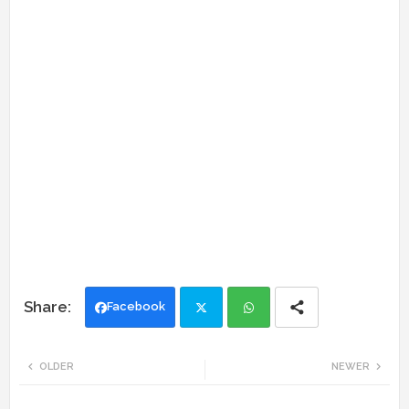
Facebook
Twi
Wh
OLDER
NEWER
tte
ats