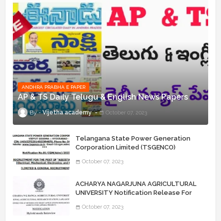
ANDHRA PRABHA E PAPER
AP & TS Daily Telugu & English News Papers
Vijetha academy
October 07, 2023
Telangana State Power Generation
Corporation Limited (TSGENCO)
Notification Release For 339 AE
October 07, 2023
“Assistant Engineers" Posts
ACHARYA NAGARJUNA AGRICULTURAL
UNIVERSITY Notification Release For
Record Assistant Posts
October 07, 2023