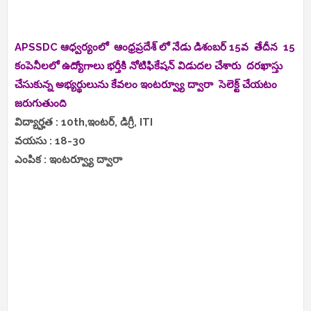
APSSDC ఆధ్వర్యంలో ఆంధ్రప్రదేశ్ లో నేడు డిశంబర్ 15వ తేదీన 15
కంపెనీలలో ఉద్యోగాలు భర్తీకి నోటిఫికేషన్ విడుదల చేశారు దరఖాస్తు
చేసుకున్న అభ్యర్థులును కేవలం ఇంటర్వ్యూ ద్వారా సెలెక్ట్ చేయటం
జరుగుతుంది
విద్యార్హత : 10th,ఇంటర్, డిగ్రీ, ITI
వయసు : 18-30
ఎంపిక : ఇంటర్వ్యూ ద్వారా