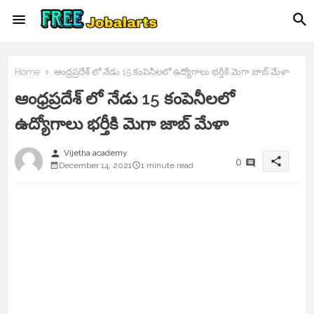
Home
ఆంధ్రప్రదేశ్ లో నేడు 15 కంపెనీలలో ఉద్యోగాలు భర్తీకి మెగా జాబ్ మేళా
ఆంధ్రప్రదేశ్ లో నేడు 15 కంపెనీలలో
ఉద్యోగాలు భర్తీకి మెగా జాబ్ మేళా
person
Vijetha academy
share
0
December 14, 2021
1 minute read