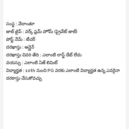
సంస్థ : వేదాంతూ
జాబ్ టైప్ : వర్క్ ఫ్రమ్ హోమ్ (ప్రైవేట్ జాబ్)
పోస్ట్ నేమ్ : టీచర్
దరఖాస్తు : ఆన్లైన్
దరఖాస్తు చివరి తేది : ఎలాంటి లాస్ట్ డేట్ లేదు
వయస్సు : ఎలాంటి ఏజ్ లిమిట్
విద్యార్హత : 10th నుంచి PG వరకు ఎలాంటి విద్యార్హత ఉన్న ఎవరైనా
దరకాస్తు చేసుకోవచ్చు