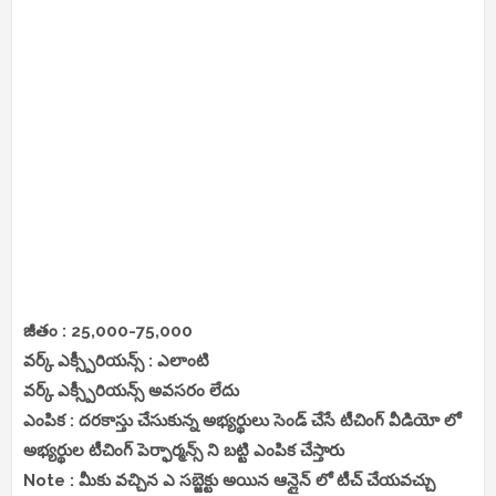
జీతం : 25,000-75,000
వర్క్ ఎక్స్పీరియన్స్ : ఎలాంటి
వర్క్ ఎక్స్పీరియన్స్ అవసరం లేదు
ఎంపిక : దరకాస్తు చేసుకున్న అభ్యర్థులు సెండ్ చేసే టీచింగ్ వీడియో లో
అభ్యర్థుల టీచింగ్ పెర్ఫార్మన్స్ ని బట్టి ఎంపిక చేస్తారు
Note : మీకు వచ్చిన ఎ సబ్జెక్టు అయిన ఆన్లైన్ లో టీచ్ చేయవచ్చు