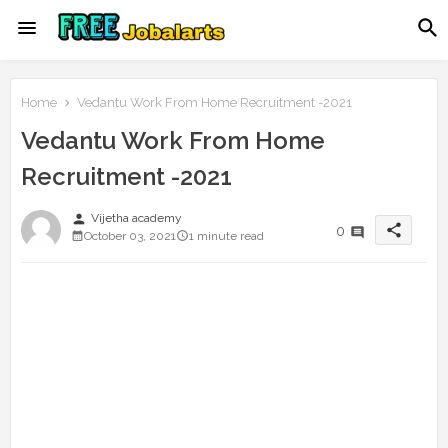
Home
Vedantu Work From Home Recruitment -2021
Vedantu Work From Home
Recruitment -2021
person
Vijetha academy
share
0
October 03, 2021
1 minute read