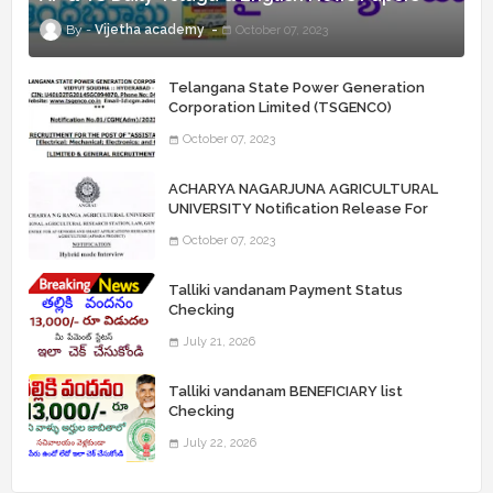
Vijetha academy
October 07, 2023
Telangana State Power Generation
Corporation Limited (TSGENCO)
Notification Release For 339 AE
October 07, 2023
“Assistant Engineers" Posts
ACHARYA NAGARJUNA AGRICULTURAL
UNIVERSITY Notification Release For
Record Assistant Posts
October 07, 2023
Talliki vandanam Payment Status
Checking
July 21, 2026
Talliki vandanam BENEFICIARY list
Checking
July 22, 2026