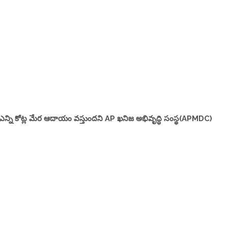
కి ఎన్ని కోట్ల మేర ఆదాయం వస్తుందని AP ఖనిజ అభివృద్ధి సంస్థ(APMDC)