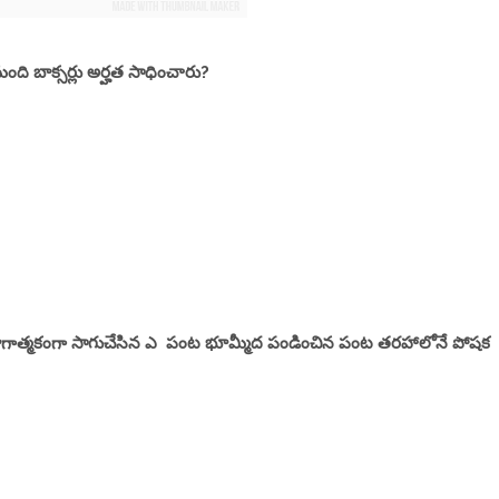
ది బాక్సర్లు అర్హత సాధించారు?
్రయోగాత్మకంగా సాగుచేసిన ఎ పంట భూమ్మీద పండించిన పంట తరహాలోనే పోషక