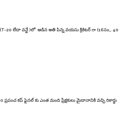
(T-20 లేదా వన్డే )లో ఆడిన అతి పిన్న వయసు క్రికెటర్ గా (16సం,, 40
పంచ కప్ ఫైనల్ కు ఎంత మంది ప్రేక్షకులు మైదానానికి వచ్చి రికార్డు