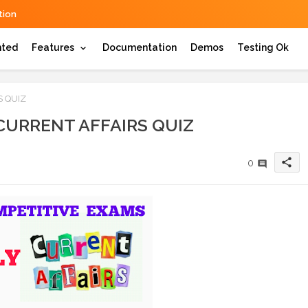
ion
hted
Features
Documentation
Demos
Testing Ok
S QUIZ
CURRENT AFFAIRS QUIZ
share
0