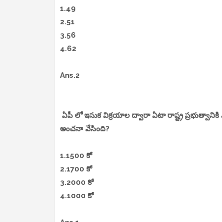
1.49
2.51
3.56
4.62
Ans.2
ఏపీ లో ఇసుక విక్రయాల ద్వారా ఏటా రాష్ట్ర ప్రభుత్వాని
అంచనా వేసింది?
1.1500 కో
2.1700 కో
3.2000 కో
4.1000 కో