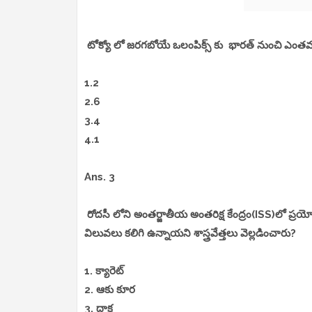
టోక్యో లో జరగబోయే ఒలంపిక్స్ కు భారత్ నుంచి ఎంతమం
1.2
2.6
3.4
4.1
Ans. 3
రోదసీ లోని అంతర్జాతీయ అంతరిక్ష కేంద్రం(ISS)లో ప
విలువలు కలిగి ఉన్నాయని శాస్త్రవేత్తలు వెల్లడించారు?
1. క్యారెట్
2. ఆకు కూర
3. ద్రాక్ష