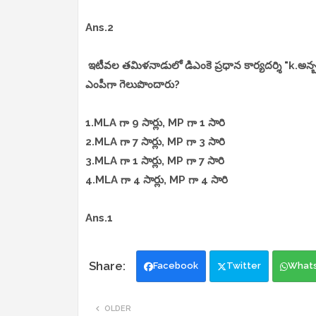
Ans.2
ఇటీవల తమిళనాడులో డిఎంకె ప్రధాన కార్యదర్శి "k.అన్బ
ఎంపీగా గెలుపొందారు?
1.MLA గా 9 సార్లు, MP గా 1 సారి
2.MLA గా 7 సార్లు, MP గా 3 సారి
3.MLA గా 1 సార్లు, MP గా 7 సారి
4.MLA గా 4 సార్లు, MP గా 4 సారి
Ans.1
Facebook
Twitter
What
OLDER