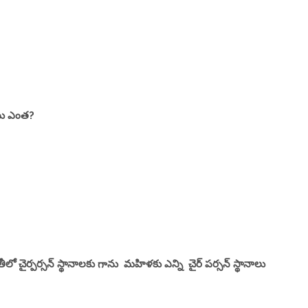
లోటు ఎంత?
ో చైర్పర్సన్ స్థానాలకు గాను మహిళకు ఎన్ని చైర్ పర్సన్ స్థానాలు