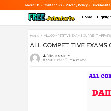
About Us
Contact Us
Privacy Policy
Documentat
Home
Highlig
Home
ALL COMPETITIVE EXAMS CURRENT AFFAIR
ALL COMPETITIVE EXAMS 
person
Vijetha academy
April 12, 2020
1 minute read