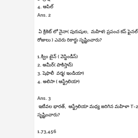
4. ఆపిల్
Ans. 2
ఏ క్రికెట్ లో నైనా( పురుషుల, మహిళ) ప్రపంచ కప్ ఫైనల్
రోజులు ) ఎవరు రికార్డు సృష్టించారు?
1.క్విం టైన్ ( వెస్టిండీస్)
2. అమీర్( పాకిస్తాన్)
3. షెఫాలీ వర్మ( ఇండియా)
4. అలిసా ( ఆస్ట్రేలియా)
Ans. 3
ఇటీవల భారత్, ఆస్ట్రేలియా మధ్య జరిగిన మహిళా T-20 ప్ర
సృష్టించారు?
1.73,456