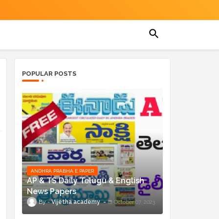
POPULAR POSTS
ANDHRA PRABHA E PAPER
AP & TS Daily Telugu & English
News Papers
Vijetha academy
October 07, 2023