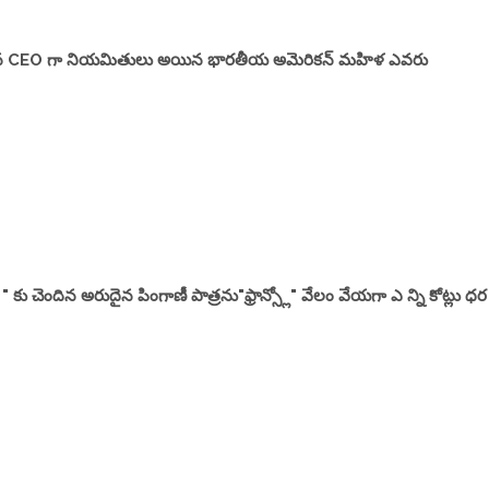
నూతన CEO గా నియమితులు అయిన భారతీయ అమెరికన్ మహిళ ఎవరు
గ్ " కు చెందిన అరుదైన పింగాణీ పాత్రను"ఫ్రాన్స్లో" వేలం వేయగా ఎ న్ని కోట్లు ధ