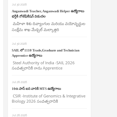
Jul 30 2026
Anganwadi Teacher, Anganwadi Helper ఉద్యోగాలు
భర్తీకి నోటిఫికేషన్ విడుదల
మహిళా శిశు దివ్యాంగుల మరియు వయోవృద్దుల
సంక్షేమ శాఖ మేడ్చల్ మల్కాజ్గిరి
Jul 30 2026
SAIL లో 1110 Trade,Graduate and Technician
Apprentice ఉద్యోగాలు
Steel Authority of India -SAIL 2026
సంవత్సరానికి గాను Apprentice
Jul 28 2026
10th పాస్ ఐన వారికి MTS ఉద్యోగాలు
CSIR -Institute of Genomics & Integrative
Biology 2026 సంవత్సరానికి
Jul 28 2026