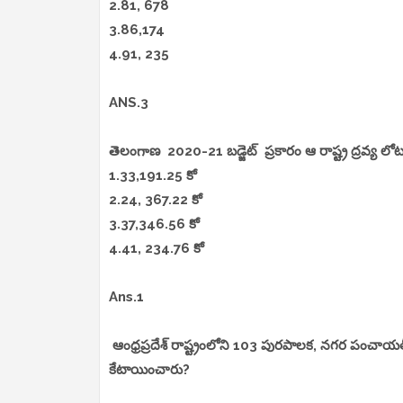
2.81, 678
3.86,174
4.91, 235
ANS.3
తెలంగాణ 2020-21 బడ్జెట్ ప్రకారం ఆ రాష్ట్ర ద్రవ్య 
1.33,191.25 కో
2.24, 367.22 కో
3.37,346.56 కో
4.41, 234.76 కో
Ans.1
ఆంధ్రప్రదేశ్ రాష్ట్రంలోని 103 పురపాలక, నగర పంచాయతీల
కేటాయించారు?