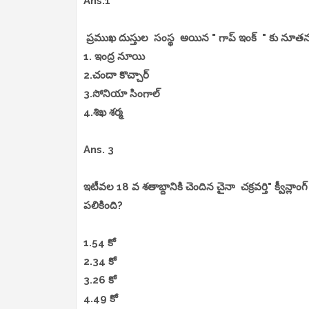
Ans.1
ప్రముఖ దుస్తుల సంస్థ అయిన " గాప్ ఇంక్ " కు 
1. ఇంద్ర నూయి
2.చందా కొచ్చార్
3.సోనియా సింగాల్
4.శిఖ శర్మ
Ans. 3
ఇటీవల 18 వ శతాబ్దానికి చెందిన చైనా చక్రవర్తి" క్వీన్లాం
పలికింది?
1.54 కో
2.34 కో
3.26 కో
4.49 కో