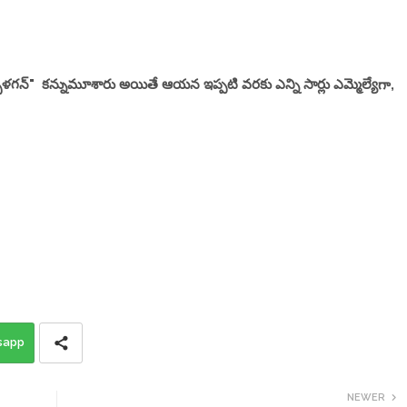
ళగన్" కన్నుమూశారు అయితే ఆయన ఇప్పటి వరకు ఎన్ని సార్లు ఎమ్మెల్యేగా,
sapp
NEWER