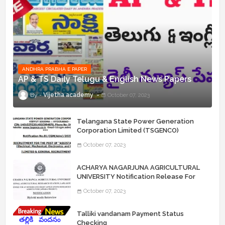
ANDHRA PRABHA E PAPER
AP & TS Daily Telugu & English News Papers
Vijetha academy
October 07, 2023
Telangana State Power Generation
Corporation Limited (TSGENCO)
Notification Release For 339 AE
October 07, 2023
“Assistant Engineers" Posts
ACHARYA NAGARJUNA AGRICULTURAL
UNIVERSITY Notification Release For
Record Assistant Posts
October 07, 2023
Talliki vandanam Payment Status
Checking