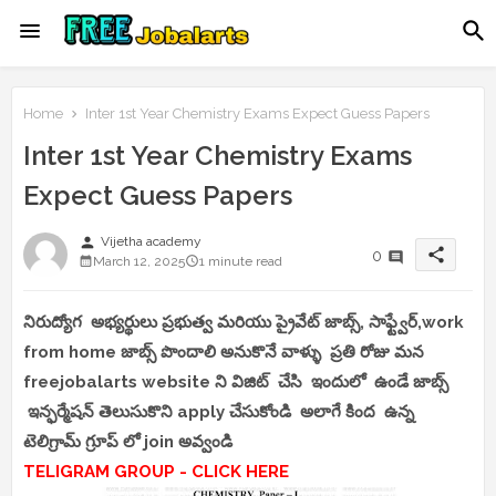
Home
Inter 1st Year Chemistry Exams Expect Guess Papers
Inter 1st Year Chemistry Exams
Expect Guess Papers
person
Vijetha academy
share
0
March 12, 2025
1 minute read
నిరుద్యోగ అభ్యర్థులు ప్రభుత్వ మరియు ప్రైవేట్ జాబ్స్, సాఫ్ట్వేర్,work
from home జాబ్స్ పొందాలి అనుకొనే వాళ్ళు ప్రతి రోజు మన
freejobalarts website ని విజిట్ చేసి ఇందులో ఉండే జాబ్స్
ఇన్ఫర్మేషన్ తెలుసుకొని apply చేసుకోండి అలాగే కింద ఉన్న
టెలిగ్రామ్ గ్రూప్ లో join అవ్వండి
TELIGRAM GROUP - CLICK HERE