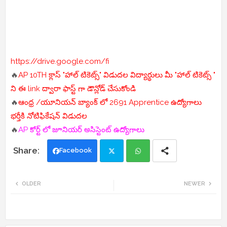
https://drive.google.com/fi
🔥
AP 10TH క్లాస్ "హాల్ టికెట్స్" విడుదల విద్యార్థులు మీ "హాల్ టికెట్స్ "
ని ఈ link ద్వారా ఫాస్ట్ గా డౌన్లోడ్ చేసుకోండి
🔥
ఆంధ్ర /యూనియన్ బ్యాంక్ లో 2691 Apprentice ఉద్యోగాలు
భర్తీకి నోటిఫికేషన్ విడుదల
🔥
AP కోర్ట్ లో జూనియర్ అసిస్టెంట్ ఉద్యోగాలు
Facebook
Twi
Wh
OLDER
NEWER
tte
ats
r
app