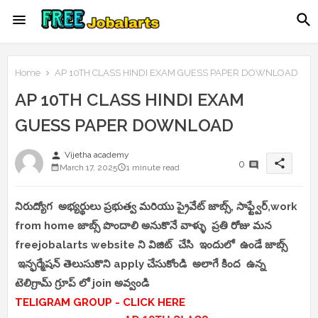
Home
AP 10TH CLASS HINDI EXAM GUESS PAPER DOWNLOAD
AP 10TH CLASS HINDI EXAM
GUESS PAPER DOWNLOAD
person
Vijetha academy
share
0
March 17, 2025
1 minute read
నిరుద్యోగ అభ్యర్థులు ప్రభుత్వ మరియు ప్రైవేట్ జాబ్స్, సాఫ్ట్వేర్,work
from home జాబ్స్ పొందాలి అనుకొనే వాళ్ళు ప్రతి రోజు మన
freejobalarts website ని విజిట్ చేసి ఇందులో ఉండే జాబ్స్
ఇన్ఫర్మేషన్ తెలుసుకొని apply చేసుకోండి అలాగే కింద ఉన్న
టెలిగ్రామ్ గ్రూప్ లో join అవ్వండి
TELIGRAM GROUP - CLICK HERE