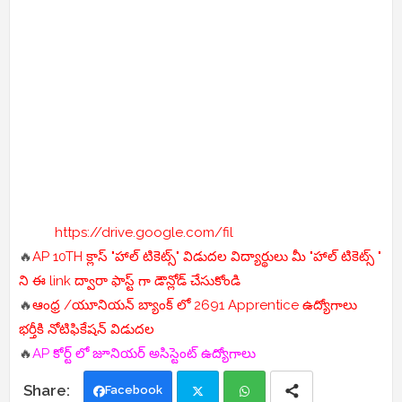
https://drive.google.com/fil
🔥
AP 10TH క్లాస్ "హాల్ టికెట్స్" విడుదల విద్యార్థులు మీ "హాల్ టికెట్స్ "
ని ఈ link ద్వారా ఫాస్ట్ గా డౌన్లోడ్ చేసుకోండి
🔥
ఆంధ్ర /యూనియన్ బ్యాంక్ లో 2691 Apprentice ఉద్యోగాలు
భర్తీకి నోటిఫికేషన్ విడుదల
🔥
AP కోర్ట్ లో జూనియర్ అసిస్టెంట్ ఉద్యోగాలు
Facebook