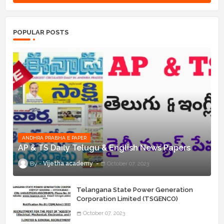
POPULAR POSTS
ANDHRA PRABHA E PAPER
AP & TS Daily Telugu & English News Papers
Vijetha academy
October 07, 2023
Telangana State Power Generation
Corporation Limited (TSGENCO)
Notification Release For 339 AE
October 07, 2023
“Assistant Engineers" Posts