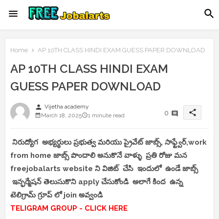
Home
AP 10TH CLASS HINDI EXAM GUESS PAPER DOWNLOAD
AP 10TH CLASS HINDI EXAM
GUESS PAPER DOWNLOAD
person
Vijetha academy
share
0
March 18, 2025
1 minute read
నిరుద్యోగ అభ్యర్థులు ప్రభుత్వ మరియు ప్రైవేట్ జాబ్స్, సాఫ్ట్వేర్,work
from home జాబ్స్ పొందాలి అనుకొనే వాళ్ళు ప్రతి రోజు మన
freejobalarts website ని విజిట్ చేసి ఇందులో ఉండే జాబ్స్
ఇన్ఫర్మేషన్ తెలుసుకొని apply చేసుకోండి అలాగే కింద ఉన్న
టెలిగ్రామ్ గ్రూప్ లో join అవ్వండి
TELIGRAM GROUP - CLICK HERE