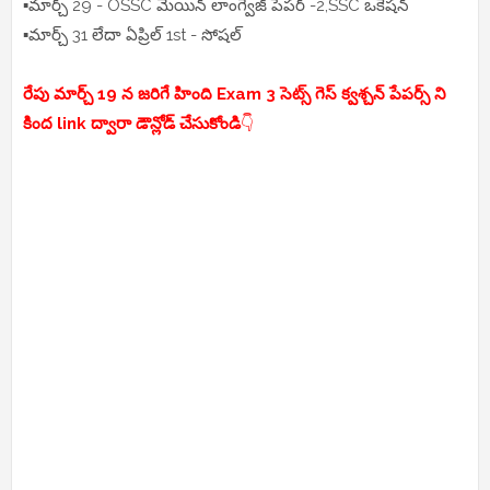
▪️మార్చ్ 29 - OSSC మెయిన్ లాంగ్వేజ్ పేపర్ -2,SSC ఒకేషన్
▪️మార్చ్ 31 లేదా ఏప్రిల్ 1st - సోషల్
రేపు మార్చ్ 19 న జరిగే హింది Exam 3 సెట్స్ గెస్ క్వశ్చన్ పేపర్స్ ని
కింద link ద్వారా డౌన్లోడ్ చేసుకోండి
👇