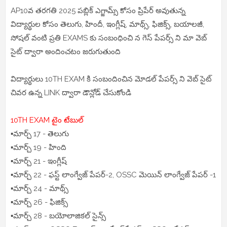
AP10వ తరగతి 2025 పబ్లిక్ ఎగ్జామ్స్ కోసం ప్రిపేర్ అవుతున్న
విద్యార్థుల కోసం తెలుగు, హిందీ, ఇంగ్లీష్, మాథ్స్, ఫిజిక్స్, బయాలజీ,
సోషల్ వంటి ప్రతి EXAMS కు సంబంధించి న గెస్ పేపర్స్ ని మా వెబ్
సైట్ ద్వారా అందించటం జరుగుతుంది
విద్యార్థులు 10TH EXAM కి సంబందించిన మోడల్ పేపర్స్ ని వెబ్ సైట్
చివర ఉన్న LINK ద్వారా డౌన్లోడ్ చేసుకోండి
10TH EXAM టైం టేబుల్
▪️మార్చ్ 17 - తెలుగు
▪️మార్చ్ 19 - హింది
▪️మార్చ్ 21 - ఇంగ్లీష్
▪️మార్చ్ 22 - ఫస్ట్ లాంగ్వేజ్ పేపర్-2, OSSC మెయిన్ లాంగ్వేజ్ పేపర్ -1
▪️మార్చ్ 24 - మాథ్స్
▪️మార్చ్ 26 - ఫిజిక్స్
▪️మార్చ్ 28 - బయోలాజికల్ సైన్స్