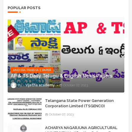
POPULAR POSTS
ANDHRA PRABHA E PAPER
AP & TS Daily Telugu & English News Papers
Vijetha academy
October 07, 2023
Telangana State Power Generation
Corporation Limited (TSGENCO)
Notification Release For 339 AE
October 07, 2023
“Assistant Engineers" Posts
ACHARYA NAGARJUNA AGRICULTURAL