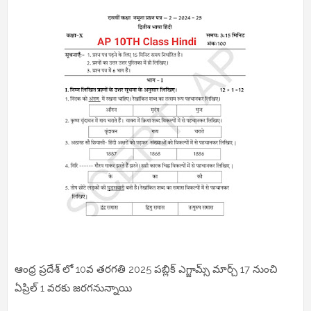
ఆంధ్ర ప్రదేశ్ లో 10వ తరగతి 2025 పబ్లిక్ ఎగ్జామ్స్ మార్చ్ 17 నుంచి
ఏప్రిల్ 1 వరకు జరగనున్నాయి