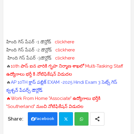
హింది గెస్ పేపర్ -1 డౌన్లోడ్
clickhere
హింది గెస్ పేపర్ -2 డౌన్లోడ్
clickhere
హింది గెస్ పేపర్ -3డౌన్లోడ్
clickhere
🔥
10th పాస్ ఐన వారికి గృహ నిర్మాణ శాఖలో Multi-Tasking Staff
ఉద్యోగాలు భర్తీ కి నోటిఫికేషన్ విడుదల
🔥
AP 10TH క్లాస్ పబ్లిక్ EXAM -2025 Hindi Exam 3 సెట్స్ గెస్
క్వశ్చన్ పేపర్స్ డౌన్లోడ్
🔥Work From Home "Associate" ఉద్యోగాలు భర్తీకి
"Southerland" నుంచి నోటిఫికేషన్ విడుదల
Facebook
Twi
Wh