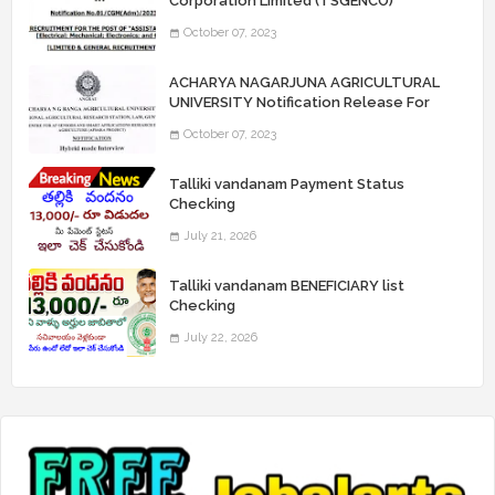
Corporation Limited (TSGENCO)
Notification Release For 339 AE
October 07, 2023
“Assistant Engineers" Posts
ACHARYA NAGARJUNA AGRICULTURAL
UNIVERSITY Notification Release For
Record Assistant Posts
October 07, 2023
Talliki vandanam Payment Status
Checking
July 21, 2026
Talliki vandanam BENEFICIARY list
Checking
July 22, 2026