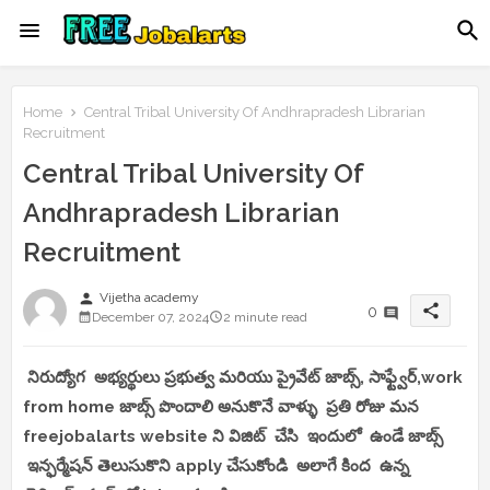
Home
Central Tribal University Of Andhrapradesh Librarian
Recruitment
Central Tribal University Of
Andhrapradesh Librarian
Recruitment
person
Vijetha academy
share
0
December 07, 2024
2 minute read
నిరుద్యోగ అభ్యర్థులు ప్రభుత్వ మరియు ప్రైవేట్ జాబ్స్, సాఫ్ట్వేర్,work
from home జాబ్స్ పొందాలి అనుకొనే వాళ్ళు ప్రతి రోజు మన
freejobalarts website ని విజిట్ చేసి ఇందులో ఉండే జాబ్స్
ఇన్ఫర్మేషన్ తెలుసుకొని apply చేసుకోండి అలాగే కింద ఉన్న