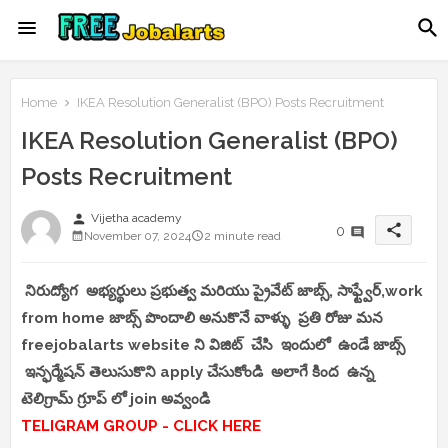
Home
IKEA Resolution Generalist (BPO) Posts Recruitment
IKEA Resolution Generalist (BPO)
Posts Recruitment
person
Vijetha academy
share
0
November 07, 2024
2 minute read
నిరుద్యోగ అభ్యర్థులు ప్రభుత్వ మరియు ప్రైవేట్ జాబ్స్, సాఫ్ట్వేర్,work
from home జాబ్స్ పొందాలి అనుకొనే వాళ్ళు ప్రతి రోజు మన
freejobalarts website ని విజిట్ చేసి ఇందులో ఉండే జాబ్స్
ఇన్ఫర్మేషన్ తెలుసుకొని apply చేసుకోండి అలాగే కింద ఉన్న
టెలిగ్రామ్ గ్రూప్ లో join అవ్వండి
TELIGRAM GROUP - CLICK HERE