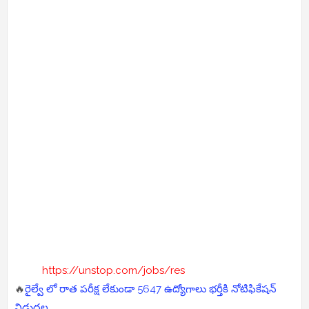
https://unstop.com/jobs/res
🔥
రైల్వే లో రాత పరీక్ష లేకుండా 5647 ఉద్యోగాలు భర్తీకి నోటిఫికేషన్
విడుదల