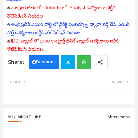
🔥
4 లక్షలు జీతంతో Deloitte లో Analyst ఉద్యోగాలు భర్తీకి
నోటిఫికేషన్ విడుదల
🔥
ఆంధ్రప్రదేశ్ ఎయిర్ పోర్ట్ లో డైరెక్ట్ ఇంటర్వ్యూ ద్వారా భర్తీ చేసే ఎయిర్
పోర్ట్ ఉద్యోగాలు భర్తీకి నోటిఫికేషన్ విడుదల
🔥
IDBI బ్యాంక్ లో 1000 కాంట్రాక్ట్ బేసిక్ బ్యాంక్ ఉద్యోగాలు భర్తీకి
నోటిఫికేషన్ విడుదల
Facebook
Twi
Wh
OLDER
NEWER
tte
ats
r
app
YOU MIGHT LIKE
Show more