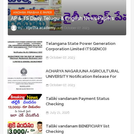
ANDHRA PRABHA E PAPER
AP & TS Daily Telugu & English News Papers
Vijetha academy
October 07, 2023
Telangana State Power Generation
Corporation Limited (TSGENCO)
Notification Release For 339 AE
October 07, 2023
“Assistant Engineers" Posts
ACHARYA NAGARJUNA AGRICULTURAL
UNIVERSITY Notification Release For
Record Assistant Posts
October 07, 2023
Talliki vandanam Payment Status
Checking
July 21, 2026
Talliki vandanam BENEFICIARY list
Checking