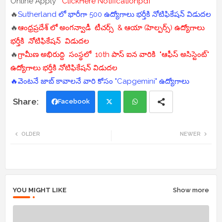
Online Apply
ClickHere
Notificationpdf
🔥
Sutherland లో భారీగా 500 ఉద్యోగాలు భర్తీకి నోటిఫికేషన్ విడుదల
🔥
ఆంధ్రప్రదేశ్ లో అంగన్వాడీ టీచర్స్ & ఆయా (హెల్పర్స్) ఉద్యోగాలు
భర్తీకి నోటిఫికేషన్ విడుదల
🔥
గ్రామీణ అభిరుద్ది సంస్థలో 10th పాస్ ఐన వారికి "ఆఫీస్ అసిస్టెంట్"
ఉద్యోగాలు భర్తీకి నోటిఫికేషన్ విడుదల
🔥వెంటనే జాబ్ కావాలనే వారి కోసం "Capgemini" ఉద్యోగాలు
Facebook
Twi
Wh
OLDER
NEWER
tte
ats
r
app
YOU MIGHT LIKE
Show more