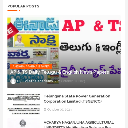
POPULAR POSTS
ANDHRA PRABHA E PAPER
AP & TS Daily Telugu & English News Papers
Vijetha academy
October 07, 2023
Telangana State Power Generation
Corporation Limited (TSGENCO)
Notification Release For 339 AE
October 07, 2023
“Assistant Engineers" Posts
ACHARYA NAGARJUNA AGRICULTURAL
UNIVERSITY Notification Release For