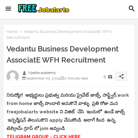
Home
Vedantu Business Development AssociatE WFH
Recruitment
Vedantu Business Development
AssociatE WFH Recruitment
person
Vijetha academy
share
0
September 05, 2024
2 minute read
నిరుద్యోగ అభ్యర్థులు ప్రభుత్వ మరియు ప్రైవేట్ జాబ్స్, సాఫ్ట్వేర్,work
from home జాబ్స్ పొందాలి అనుకొనే వాళ్ళు ప్రతి రోజు మన
freejobalarts website ని విజిట్ చేసి ఇందులో ఉండే జాబ్స్
ఇన్ఫర్మేషన్ తెలుసుకొని apply చేసుకోండి అలాగే కింద ఉన్న
టెలిగ్రామ్ గ్రూప్ లో join అవ్వండి
TELIGRAM GROUP - CLICK HERE