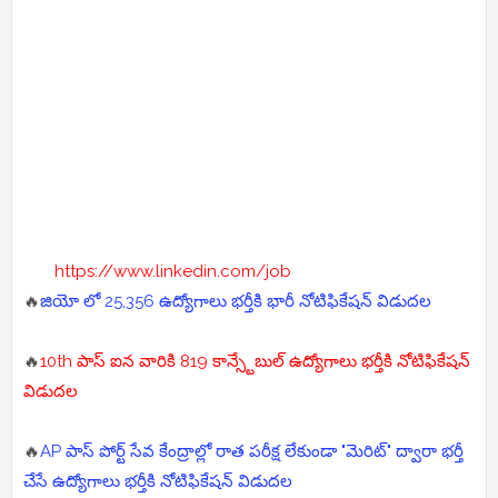
https://www.linkedin.com/job
🔥
జియో లో 25,356 ఉద్యోగాలు భర్తీకి భారీ నోటిఫికేషన్ విడుదల
🔥
10th పాస్ ఐన వారికి 819 కాన్స్టేబుల్ ఉద్యోగాలు భర్తీకి నోటిఫికేషన్
విడుదల
🔥
AP పాస్ పోర్ట్ సేవ కేంద్రాల్లో రాత పరీక్ష లేకుండా "మెరిట్" ద్వారా భర్తీ
చేసే ఉద్యోగాలు భర్తీకి నోటిఫికేషన్ విడుదల