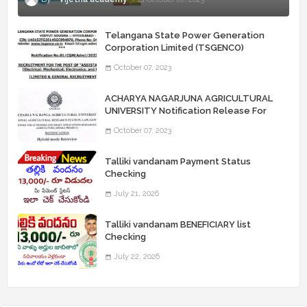
Telangana State Power Generation
Corporation Limited (TSGENCO)
Notification Release For 339 AE
October 07, 2023
“Assistant Engineers" Posts
ACHARYA NAGARJUNA AGRICULTURAL
UNIVERSITY Notification Release For
Record Assistant Posts
October 07, 2023
Talliki vandanam Payment Status
Checking
July 21, 2026
Talliki vandanam BENEFICIARY list
Checking
July 22, 2026