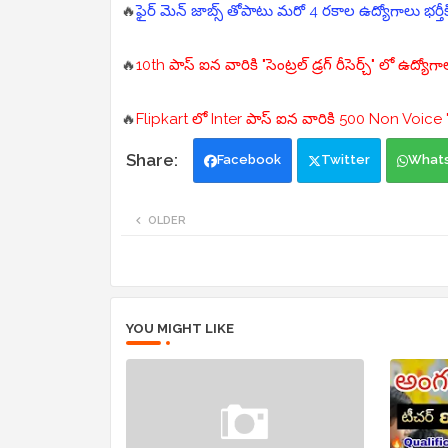
🔥
ఫైర్ మెన్ జాబ్స్ తోపాటు మరో 4 రకాల ఉద్యోగాలు భర్తీకి
🔥
10th పాస్ ఐన వారికి "సెంట్రల్ డ్రగ్ రీసెర్చ్" లో ఉద్యోగ
🔥
Flipkart లో Inter పాస్ ఐన వారికి 500 Non Voice 
Facebook
Twitter
What
OLDER
YOU MIGHT LIKE