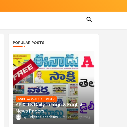
POPULAR POSTS
ANDHRA PRABHA E PAPER
AP & TS Daily Telugu & English
News Papers
Vijetha academy
October 07, 2023