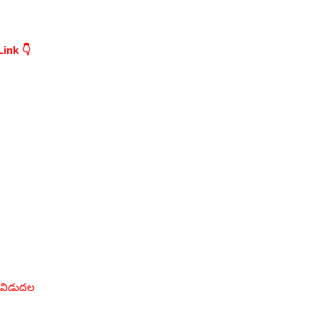
ink 👇
్ విడుదల