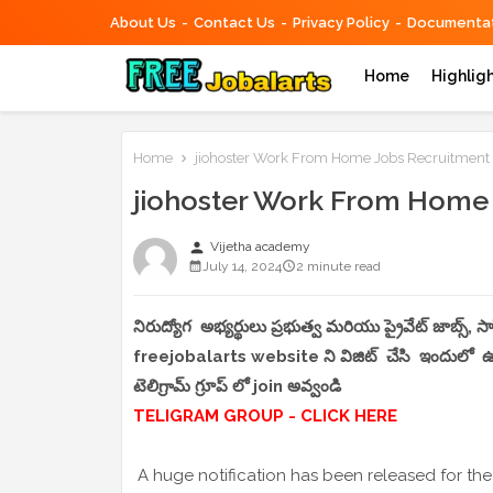
About Us
Contact Us
Privacy Policy
Documentat
Home
Highlig
Home
jiohoster Work From Home Jobs Recruitment
jiohoster Work From Home
person
Vijetha academy
July 14, 2024
2 minute read
నిరుద్యోగ అభ్యర్థులు ప్రభుత్వ మరియు ప్రైవేట్ జాబ్స్,
freejobalarts website ని విజిట్ చేసి ఇందులో ఉండే
టెలిగ్రామ్ గ్రూప్ లో join అవ్వండి
TELIGRAM GROUP - CLICK HERE
A huge notification has been released for the