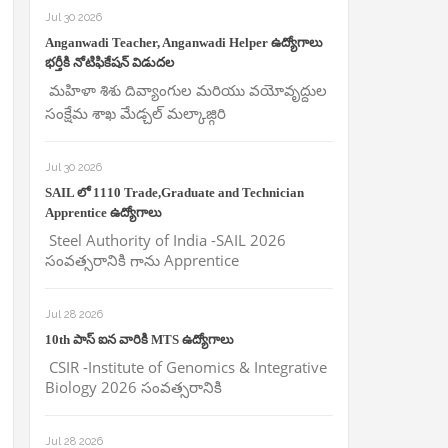
Jul 30 2026
Anganwadi Teacher, Anganwadi Helper ఉద్యోగాలు
భర్తీకి నోటిఫికేషన్ విడుదల
మహిళా శిశు దివ్యాంగుల మరియు వయోవృద్దుల
సంక్షేమ శాఖ మేడ్చల్ మల్కాజ్గిరి
Jul 30 2026
SAIL లో 1110 Trade,Graduate and Technician
Apprentice ఉద్యోగాలు
Steel Authority of India -SAIL 2026
సంవత్సరానికి గాను Apprentice
Jul 28 2026
10th పాస్ ఐన వారికి MTS ఉద్యోగాలు
CSIR -Institute of Genomics & Integrative
Biology 2026 సంవత్సరానికి
Jul 28 2026