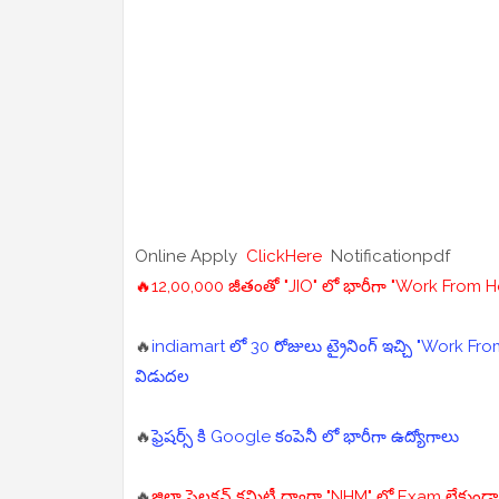
Online Apply
ClickHere
Notificationpdf
🔥12,00,000 జీతంతో "JIO" లో భారీగా "Work From Hom
🔥
indiamart లో 30 రోజులు ట్రైనింగ్ ఇచ్చి "Work From 
విడుదల
🔥
ఫ్రెషర్స్ కి Google కంపెనీ లో భారీగా ఉద్యోగాలు
🔥
జిల్లా సెలక్షన్ కమిటీ ద్వారా "NHM" లో Exam లేకుండా మె