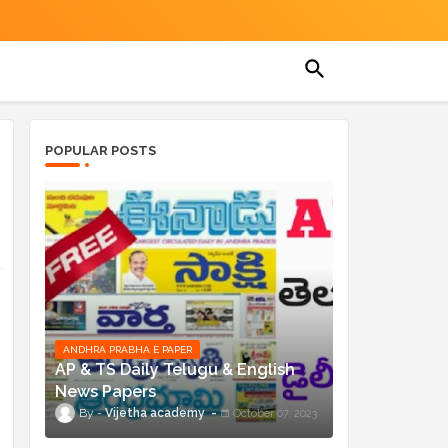
POPULAR POSTS
ANDHRA PRABHA E PAPER
AP & TS Daily Telugu & English
News Papers
Vijetha academy
October 07, 2023