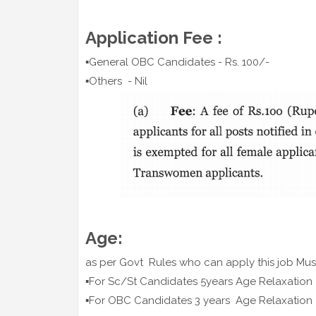
Application Fee :
▪️General OBC Candidates - Rs. 100/-
▪️Others - Nil
Age:
as per Govt Rules who can apply this job Mus
▪️For Sc/St Candidates 5years Age Relaxation
▪️For OBC Candidates 3 years Age Relaxation