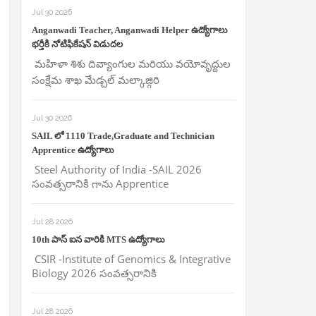
Jul 30 2026
Anganwadi Teacher, Anganwadi Helper ఉద్యోగాలు
భర్తీకి నోటిఫికేషన్ విడుదల
మహిళా శిశు దివ్యాంగుల మరియు వయోవృద్దుల
సంక్షేమ శాఖ మేడ్చల్ మల్కాజ్గిరి
Jul 30 2026
SAIL లో 1110 Trade,Graduate and Technician
Apprentice ఉద్యోగాలు
Steel Authority of India -SAIL 2026
సంవత్సరానికి గాను Apprentice
Jul 28 2026
10th పాస్ ఐన వారికి MTS ఉద్యోగాలు
CSIR -Institute of Genomics & Integrative
Biology 2026 సంవత్సరానికి
Jul 28 2026