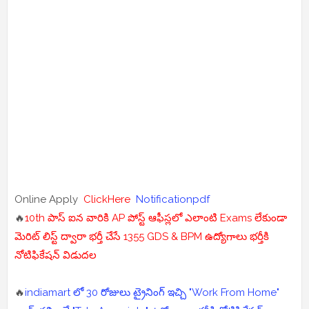
Online Apply
ClickHere
Notificationpdf
🔥
10th పాస్ ఐన వారికి AP పోస్ట్ ఆఫీస్లలో ఎలాంటి Exams లేకుండా
మెరిట్ లిస్ట్ ద్వారా భర్తీ చేసే 1355 GDS & BPM ఉద్యోగాలు భర్తీకి
నోటిఫికేషన్ విడుదల
🔥
indiamart లో 30 రోజులు ట్రైనింగ్ ఇచ్చి "Work From Home"