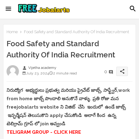
Home
Food Safety and Standard Authority Of India Recruitment
Food Safety and Standard
Authority Of India Recruitment
person
Vijetha academy
share
0
July 23, 2024
2 minute read
నిరుద్యోగ అభ్యర్థులు ప్రభుత్వ మరియు ప్రైవేట్ జాబ్స్, సాఫ్ట్వేర్,work
from home జాబ్స్ పొందాలి అనుకొనే వాళ్ళు ప్రతి రోజు మన
freejobalarts website ని విజిట్ చేసి ఇందులో ఉండే జాబ్స్
ఇన్ఫర్మేషన్ తెలుసుకొని apply చేసుకోండి అలాగే కింద ఉన్న
టెలిగ్రామ్ గ్రూప్ లో join అవ్వండి
TELIGRAM GROUP - CLICK HERE