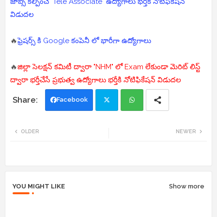
జాబ్స్ కల్పించే "Tele Associate" ఉద్యోగాలు భర్తీకి నోటిఫికేషన్
విడుదల
🔥
ఫ్రెషర్స్ కి Google కంపెనీ లో భారీగా ఉద్యోగాలు
🔥
జిల్లా సెలక్షన్ కమిటీ ద్వారా "NHM" లో Exam లేకుండా మెరిట్ లిస్ట్
ద్వారా భర్తీచేసే ప్రభుత్వ ఉద్యోగాలు భర్తీకి నోటిఫికేషన్ విడుదల
Facebook
Twi
Wh
OLDER
NEWER
tte
ats
r
app
YOU MIGHT LIKE
Show more