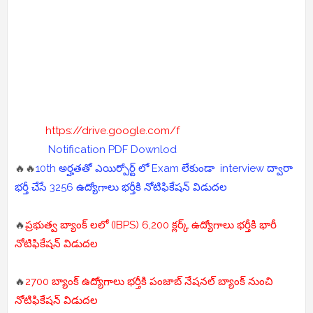
https://drive.google.com/f
Notification PDF Downlod
🔥🔥
10th అర్హతతో ఎయిర్పోర్ట్ లో Exam లేకుండా interview ద్వారా
భర్తీ చేసే 3256 ఉద్యోగాలు భర్తీకి నోటిఫికేషన్ విడుదల
🔥
ప్రభుత్వ బ్యాంక్ లలో (IBPS) 6,200 క్లర్క్ ఉద్యోగాలు భర్తీకి భారీ
నోటిఫికేషన్ విడుదల
🔥
2700 బ్యాంక్ ఉద్యోగాలు భర్తీకి పంజాబ్ నేషనల్ బ్యాంక్ నుంచి
నోటిఫికేషన్ విడుదల