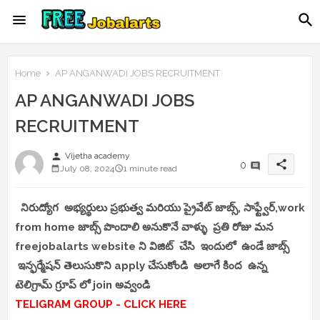
Home
AP ANGANWADI JOBS RECRUITMENT
AP ANGANWADI JOBS
RECRUITMENT
person
Vijetha academy
share
0
July 08, 2024
1 minute read
నిరుద్యోగ అభ్యర్థులు ప్రభుత్వ మరియు ప్రైవేట్ జాబ్స్, సాఫ్ట్వేర్,work
from home జాబ్స్ పొందాలి అనుకొనే వాళ్ళు ప్రతి రోజు మన
freejobalarts website ని విజిట్ చేసి ఇందులో ఉండే జాబ్స్
ఇన్ఫర్మేషన్ తెలుసుకొని apply చేసుకోండి అలాగే కింద ఉన్న
టెలిగ్రామ్ గ్రూప్ లో join అవ్వండి
TELIGRAM GROUP - CLICK HERE