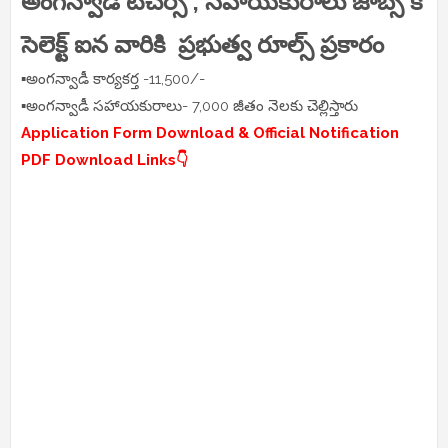
అంగన్వాడీ టీచర్స్ , సహాయకురాలు జాబ్స్ కి
సెలెక్ట్ ఐన వారికి ప్రభుత్వ రూల్స్ ప్రకారం
▪️అంగన్వాడీ కార్యకర్త -11,500/-
▪️అంగన్వాడీ సహాయకురాలు- 7,000 జీతం నెలకు చెల్లిస్తారు
Application Form Download & Official Notification
PDF Download Links👇