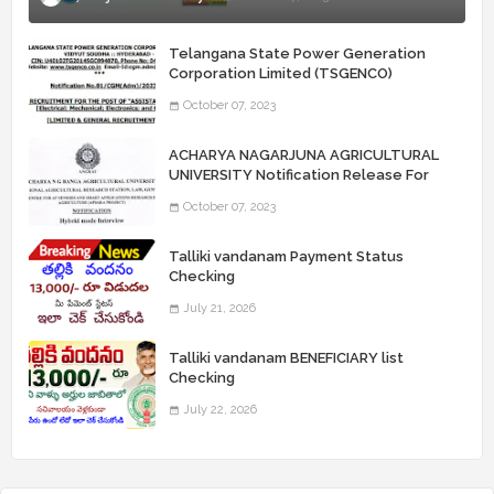
Telangana State Power Generation
Corporation Limited (TSGENCO)
Notification Release For 339 AE
October 07, 2023
“Assistant Engineers" Posts
ACHARYA NAGARJUNA AGRICULTURAL
UNIVERSITY Notification Release For
Record Assistant Posts
October 07, 2023
Talliki vandanam Payment Status
Checking
July 21, 2026
Talliki vandanam BENEFICIARY list
Checking
July 22, 2026