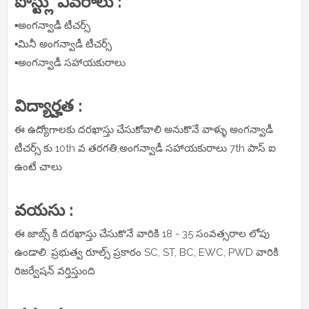
పోస్ట్లు వివరాలు :
▪️అంగన్వాడీ టీచర్స్
▪️మినీ అంగన్వాడీ టీచర్స్
▪️అంగన్వాడీ సహాయకురాలు
విద్యార్హత :
ఈ ఉద్యోగాలకు దరఖాస్తు చేసుకోవాలి అనుకొనే వాళ్ళు అంగన్వాడీ
టీచర్స్ కు 10th వ తరగతి,అంగన్వాడీ సహాయకురాలు 7th పాస్ ఐ
ఉంటే చాలు
వయసు :
ఈ జాబ్స్ కి దరఖాస్తు చేసుకొనే వారికి 18 - 35 సంవత్సరాల లోపు
ఉండాలి. ప్రభుత్వ రూల్స్ ప్రకారం SC, ST, BC, EWC, PWD వారికి
రిజర్వేషన్ వర్తిస్తుంది