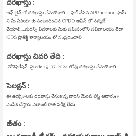
దరఖాస్తు :
ఆఫ్ లైన్ లో దరఖాస్తు చేసుకోవాలి .... ఫిల్ చేసిన APPLication ఫామ్
ని మీ ఏరియా కు సంబందించిన CPDO ఆఫీస్ లో సబ్మిట్
చేయాలి.....మరిన్ని వివరాలకు మీకు సమీపంలోని సచివాలయం లేదా
ICDS ప్రాజెక్ట్ కార్యాలయం లో సంప్రదించాలి
దరఖాస్తు చివరి తేది :
నోటిఫికేషన్ ప్రకారం 19-07-2024 లోపు దరఖాస్తు చేసుకోవాలి
సెలక్షన్ :
ఈ ఉద్యోగాలకు దరఖాస్తు చేసుకొన్న వారిని మెరిట్ లిస్ట్ ఆధారంగా
ఎంపిక చేస్తారు ఎలాంటి రాత పరీక్ష లేదు
జీతం :