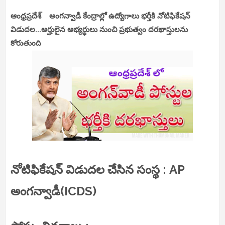
ఆంధ్రప్రదేశ్ అంగన్వాడీ కేంద్రాల్లో ఉద్యోగాలు భర్తీకి నోటిఫికేషన్
విడుదల...అర్హులైన అభ్యర్థులు నుంచి ప్రభుత్వం దరఖాస్తులను
కోరుతుంది
నోటిఫికేషన్ విడుదల చేసిన సంస్థ : AP
అంగన్వాడీ(ICDS)