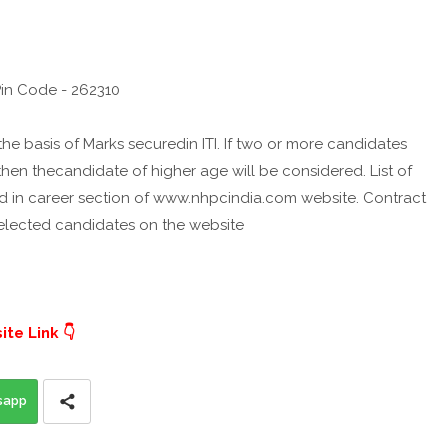
Pin Code - 262310
the basis of Marks securedin ITI. If two or more candidates
 then thecandidate of higher age will be considered. List of
ed in career section of www.nhpcindia.com website. Contract
selected candidates on the website
te Link 👇
sapp