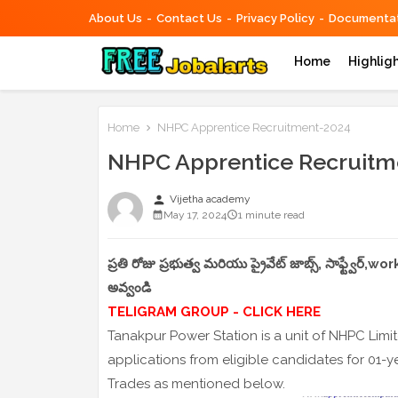
About Us
Contact Us
Privacy Policy
Documentat
Home
Highlig
Home
NHPC Apprentice Recruitment-2024
NHPC Apprentice Recruitm
person
Vijetha academy
May 17, 2024
1 minute read
ప్రతి రోజు ప్రభుత్వ మరియు ప్రైవేట్ జాబ్స్, సాఫ్ట్వేర్
అవ్వండి
TELIGRAM GROUP - CLICK HERE
Tanakpur Power Station is a unit of NHPC Limite
applications from eligible candidates for 01-ye
Trades as mentioned below.