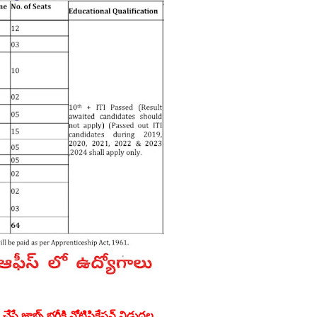
ే జాబ్స్ భర్తీకి నోటిఫికేషన్ విడుదల