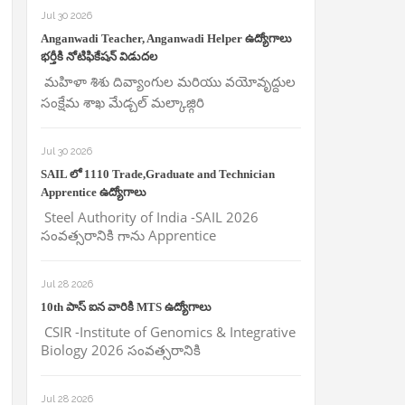
Jul 30 2026
Anganwadi Teacher, Anganwadi Helper ఉద్యోగాలు
భర్తీకి నోటిఫికేషన్ విడుదల
మహిళా శిశు దివ్యాంగుల మరియు వయోవృద్దుల
సంక్షేమ శాఖ మేడ్చల్ మల్కాజ్గిరి
Jul 30 2026
SAIL లో 1110 Trade,Graduate and Technician
Apprentice ఉద్యోగాలు
Steel Authority of India -SAIL 2026
సంవత్సరానికి గాను Apprentice
Jul 28 2026
10th పాస్ ఐన వారికి MTS ఉద్యోగాలు
CSIR -Institute of Genomics & Integrative
Biology 2026 సంవత్సరానికి
Jul 28 2026