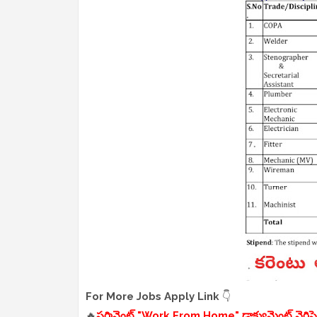
For More Jobs Apply Link
👇
🔥
పర్మినెంట్ "Work From Home" డాక్యుమెంట్ వెరిఫై చేస