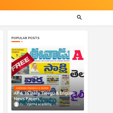
POPULAR POSTS
ANDHRA PRABHA E PAPER
AP & TS Daily Telugu & English
News Papers
Vijetha academy
October 07, 2023