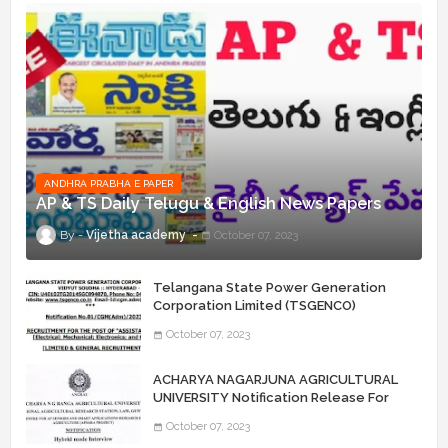
ANDHRA PRABHA E PAPER
AP & TS Daily Telugu & English News Papers
Vijetha academy
October 07, 2023
Telangana State Power Generation
Corporation Limited (TSGENCO)
Notification Release For 339 AE
October 07, 2023
“Assistant Engineers" Posts
ACHARYA NAGARJUNA AGRICULTURAL
UNIVERSITY Notification Release For
Record Assistant Posts
October 07, 2023