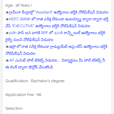
Age : 18 Years +
🔥
గ్రామీనా కేంద్రాల్లో "Assistant" ఉద్యోగాలు భర్తీకి నోటిఫికేషన్ విడుదల
🔥
HDFC BANK లో రాత పరీక్ష లేకుండా ఇంటర్వ్యూ ద్వారా ద్వారా భర్తీ
చేసే "EXECUTIVE" ఉద్యోగాలు భర్తీకి నోటిఫికేషన్ విడుదల
🔥
10th పాస్ ఐన వారికి RPF లో 4208 కాన్స్టేబుల్ ఉద్యోగాలు భర్తీకి
రైల్వే నుంచి నోటిఫికేషన్ విడుదల
🔥
ఇస్రో లో రాత పరీక్ష లేకుండా గ్రాడ్యుయేట్ అప్రoటీస్ ఉద్యోగాలు భర్తీకి
నోటిఫికేషన్ విడుదల
🔥
AP ఎంసెట్ హాల్ టికెట్స్ విడుదల.... విద్యార్థులు మీ హాల్ టికెట్స్ నీ
ఈ లింక్ ద్వారా డౌన్లోడ్ చేసుకోండి
Qualification : Bachelor's degree
Application Fee : Nil
Selection :