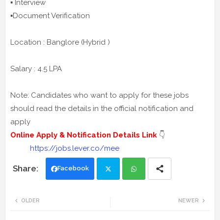
▪️ Interview
▪️Document Verification
Location : Banglore (Hybrid )
Salary : 4.5 LPA
Note: Candidates who want to apply for these jobs
should read the details in the official notification and
apply
Online Apply & Notification Details Link
👇
https://jobs.lever.co/mee
Facebook
Twi
Wh
OLDER
NEWER
tte
ats