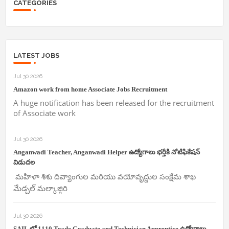
CATEGORIES
LATEST JOBS
Jul 30 2026
Amazon work from home Associate Jobs Recruitment
A huge notification has been released for the recruitment
of Associate work
Jul 30 2026
Anganwadi Teacher, Anganwadi Helper ఉద్యోగాలు భర్తీకి నోటిఫికేషన్
విడుదల
మహిళా శిశు దివ్యాంగుల మరియు వయోవృద్దుల సంక్షేమ శాఖ
మేడ్చల్ మల్కాజ్గిరి
Jul 30 2026
SAIL లో 1110 Trade,Graduate and Technician Apprentice ఉద్యోగాలు