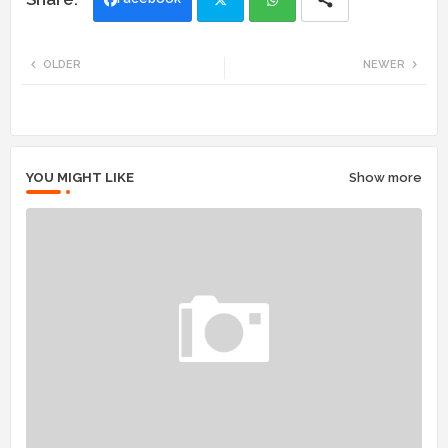
Twi
Wh
OLDER
NEWER
tte
ats
r
app
YOU MIGHT LIKE
Show more