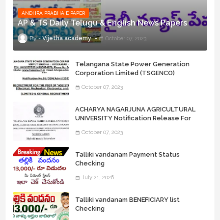
ANDHRA PRABHA E PAPER
AP & TS Daily Telugu & English News Papers
Vijetha academy
October 07, 2023
Telangana State Power Generation
Corporation Limited (TSGENCO)
Notification Release For 339 AE
October 07, 2023
“Assistant Engineers" Posts
ACHARYA NAGARJUNA AGRICULTURAL
UNIVERSITY Notification Release For
Record Assistant Posts
October 07, 2023
Talliki vandanam Payment Status
Checking
July 21, 2026
Talliki vandanam BENEFICIARY list
Checking