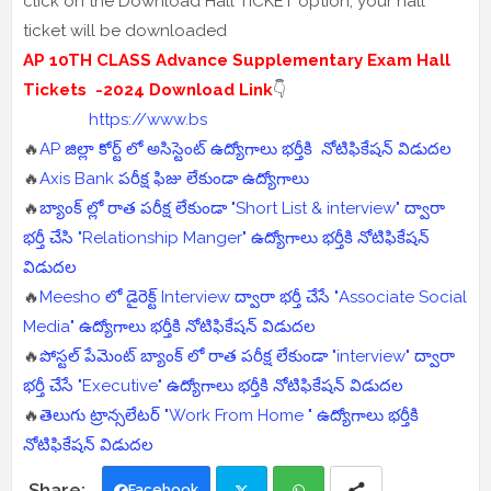
click on the Download Hall TICKET option, your hall
ticket will be downloaded
AP 10TH CLASS Advance Supplementary Exam Hall
Tickets -2024 Download Link
👇
https://www.bs
🔥
AP జిల్లా కోర్ట్ లో అసిస్టెంట్ ఉద్యోగాలు భర్తీకి నోటిఫికేషన్ విడుదల
🔥
Axis Bank పరీక్ష ఫిజు లేకుండా ఉద్యోగాలు
🔥
బ్యాంక్ ల్లో రాత పరీక్ష లేకుండా "Short List & interview" ద్వారా
భర్తీ చేసి "Relationship Manger" ఉద్యోగాలు భర్తీకి నోటిఫికేషన్
విడుదల
🔥
Meesho లో డైరెక్ట్ Interview ద్వారా భర్తీ చేసే "Associate Social
Media" ఉద్యోగాలు భర్తీకి నోటిఫికేషన్ విడుదల
🔥
పోస్టల్ పేమెంట్ బ్యాంక్ లో రాత పరీక్ష లేకుండా "interview" ద్వారా
భర్తీ చేసే "Executive" ఉద్యోగాలు భర్తీకి నోటిఫికేషన్ విడుదల
🔥
తెలుగు ట్రాన్సలేటర్ "Work From Home " ఉద్యోగాలు భర్తీకి
నోటిఫికేషన్ విడుదల
Facebook