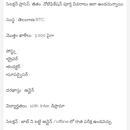
సెలక్షన్ ప్రాసెస్, జీతం, నోటిఫికేషన్ పూర్తి వివరాలు ఇలా ఉండనున్నాయి
సంస్థ : తెలంగాణ RTC
మొత్తం ఖాళీలు : 3,000 పైగా
పోస్ట్లు :
▪️డ్రైవర్
▪️కండక్టర్
▪️సూపర్వైసర్
దరఖాస్తు : ఆన్లైన్
విద్యార్హతలు : 10th, Inter, డిప్లొమా
సెలక్షన్ : జాబ్ ని బట్టి ఆన్లైన్ /offline లో రాత పరీక్ష ఉండవచ్చు