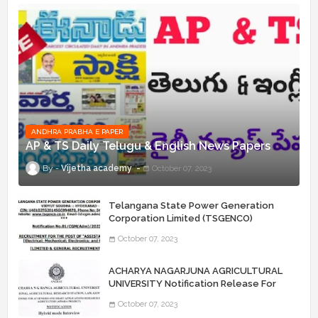
ANDHRA PRABHA E PAPER
AP & TS Daily Telugu & English News Papers
Vijetha academy
October 07, 2023
Telangana State Power Generation
Corporation Limited (TSGENCO)
Notification Release For 339 AE
October 07, 2023
“Assistant Engineers" Posts
ACHARYA NAGARJUNA AGRICULTURAL
UNIVERSITY Notification Release For
Record Assistant Posts
October 07, 2023