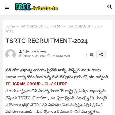
Home
TSRTC RECRUITMENT- 2024
TSRTC RECRUITMENT-
2024
TSRTC RECRUITMENT-2024
person
Vijetha academy
share
0
February 01, 2024
1 minute read
ప్రతి రోజు ప్రభుత్వ మరియు ప్రైవేట్ జాబ్స్, సాఫ్ట్వేర్,work from
home జాబ్స్ కోసం కింద ఉన్న మన టెలిగ్రామ్ గ్రూప్ లో join అవ్వండి
TELIGRAM GROUP - CLICK HERE
తెలుగు రాష్ట్రములోని నిరుద్యోగులకు Ts రాష్ట్ర ప్రభుత్వం శుభవార్తను
చెప్పింది TSRTC లో భారీగా 3000 పైగా డ్రైవర్, సూపర్వైసర్, కండక్టర్
ఉద్యోగాలు భర్తీకి నోటిఫికేషన్ విడుదల చేయనున్నట్లు పత్రిక ప్రకటన
విడుదల అయింది .. ఈ ఉద్యోగాలు కి సంబందించిన విద్యార్హతలు,