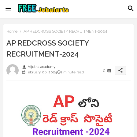
Home
AP REDCROSS SOCIETY RECRUITMENT-2024
AP REDCROSS SOCIETY
RECRUITMENT-2024
person
Vijetha academy
share
0
February 06, 2024
1 minute read