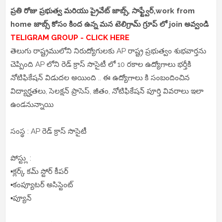
ప్రతి రోజు ప్రభుత్వ మరియు ప్రైవేట్ జాబ్స్, సాఫ్ట్వేర్,work from
home జాబ్స్ కోసం కింద ఉన్న మన టెలిగ్రామ్ గ్రూప్ లో join అవ్వండి
TELIGRAM GROUP - CLICK HERE
తెలుగు రాష్ట్రములోని నిరుద్యోగులకు AP రాష్ట్ర ప్రభుత్వం శుభవార్తను
చెప్పింది AP లోని రెడ్ క్రాస్ సొసైటీ లో 10 రకాల ఉద్యోగాలు భర్తీకి
నోటిఫికేషన్ విడుదల అయింది .. ఈ ఉద్యోగాలు కి సంబందించిన
విద్యార్హతలు, సెలక్షన్ ప్రాసెస్, జీతం, నోటిఫికేషన్ పూర్తి వివరాలు ఇలా
ఉండనున్నాయి
సంస్థ : AP రెడ్ క్రాస్ సొసైటీ
పోస్ట్లు :
▪️క్లర్క్ కమ్ స్టోర్ కీపర్
▪️కంప్యూటర్ అసిస్టెంట్
▪️ప్యూన్