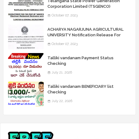
Telangana State Power Generation
Corporation Limited (TSGENCO)
Notification Release For 339 AE
October 07, 2023
“Assistant Engineers" Posts
ACHARYA NAGARJUNA AGRICULTURAL
UNIVERSITY Notification Release For
Record Assistant Posts
October 07, 2023
Talliki vandanam Payment Status
Checking
July 21, 2026
Talliki vandanam BENEFICIARY list
Checking
July 22, 2026