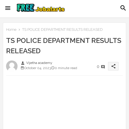
Home
TS POLICE DEPARTMENT RESULTS RELEASED
TS POLICE DEPARTMENT RESULTS
RELEASED
person
Vijetha academy
share
0
October 04, 2023
0 minute read