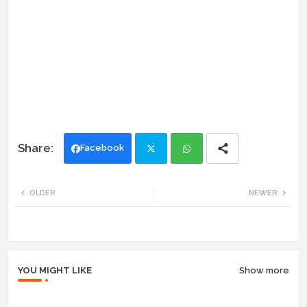
Facebook
Twi
Wh
OLDER
NEWER
tte
ats
r
app
YOU MIGHT LIKE
Show more