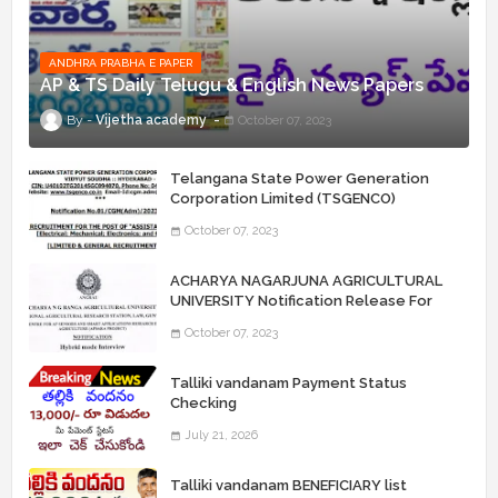
ANDHRA PRABHA E PAPER
AP & TS Daily Telugu & English News Papers
Vijetha academy
October 07, 2023
Telangana State Power Generation
Corporation Limited (TSGENCO)
Notification Release For 339 AE
October 07, 2023
“Assistant Engineers" Posts
ACHARYA NAGARJUNA AGRICULTURAL
UNIVERSITY Notification Release For
Record Assistant Posts
October 07, 2023
Talliki vandanam Payment Status
Checking
July 21, 2026
Talliki vandanam BENEFICIARY list