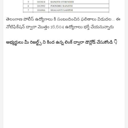
తెలంగాణ పోలీస్ ఉద్యోగాలు కి సంబందించిన ఫలితాలు విడుదల.... ఈ
నోటిఫికేషన్ ద్వారా మొత్తం 16,604 ఉద్యోగాలు భర్తీ చేయనున్నారు
అభ్యర్థులు మీ రిజల్ట్స్ ని కింద ఉన్న లింక్ ద్వారా డౌన్లోడ్ చేసుకోండి 👇