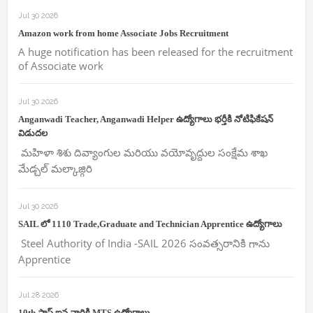
Jul 30 2026
Amazon work from home Associate Jobs Recruitment
A huge notification has been released for the recruitment
of Associate work
Jul 30 2026
Anganwadi Teacher, Anganwadi Helper ఉద్యోగాలు భర్తీకి నోటిఫికేషన్
విడుదల
మహిళా శిశు దివ్యాంగుల మరియు వయోవృద్దుల సంక్షేమ శాఖ
మేడ్చల్ మల్కాజ్గిరి
Jul 30 2026
SAIL లో 1110 Trade,Graduate and Technician Apprentice ఉద్యోగాలు
Steel Authority of India -SAIL 2026 సంవత్సరానికి గాను
Apprentice
Jul 28 2026
10th పాస్ ఐన వారికి MTS ఉద్యోగాలు