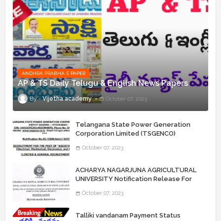
ANDHRA PRABHA E PAPER
AP & TS Daily Telugu & English News Papers
Vijetha academy
October 07, 2023
Telangana State Power Generation
Corporation Limited (TSGENCO)
Notification Release For 339 AE
October 07, 2023
“Assistant Engineers" Posts
ACHARYA NAGARJUNA AGRICULTURAL
UNIVERSITY Notification Release For
Record Assistant Posts
October 07, 2023
Talliki vandanam Payment Status