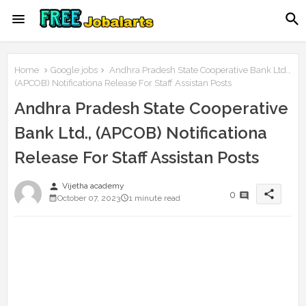
Home
Google jobs
Andhra Pradesh State Cooperative Bank Ltd.,
(APCOB) Notificationa Release For Staff Assistan Posts
Andhra Pradesh State Cooperative
Bank Ltd., (APCOB) Notificationa
Release For Staff Assistan Posts
person
Vijetha academy
share
0
October 07, 2023
1 minute read