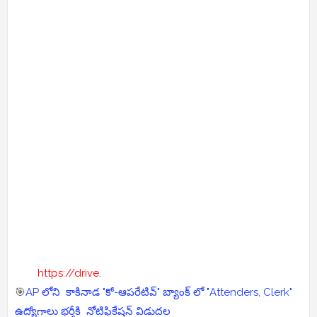
https://drive
.
🎯
AP లోని కాకినాడ "కో-ఆపరేటివ్" బ్యాంక్ లో "Attenders, Clerk"
ఉద్యోగాలు భర్తీకి నోటిఫికేషన్ విడుదల