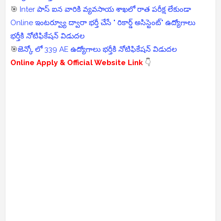
🎯
Inter పాస్ ఐన వారికి వ్యవసాయ శాఖలో రాత పరీక్ష లేకుండా
Online ఇంటర్వ్యూ ద్వారా భర్తీ చేసే " రికార్డ్ అసిస్టెంట్" ఉద్యోగాలు
భర్తీకి నోటిఫికేషన్ విడుదల
🎯
జెన్కో లో 339 AE ఉద్యోగాలు భర్తీకి నోటిఫికేషన్ విడుదల
Online Apply & Official Website Link
👇