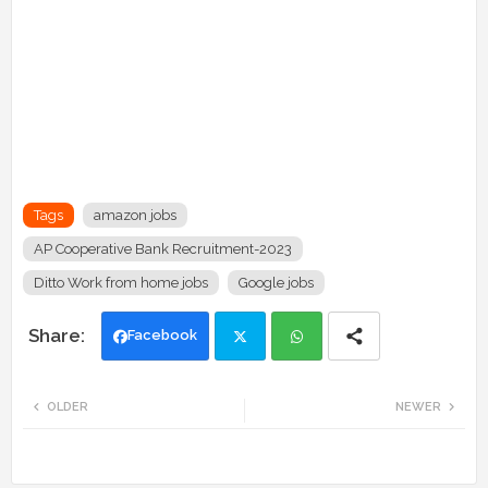
Tags
amazon jobs
AP Cooperative Bank Recruitment-2023
Ditto Work from home jobs
Google jobs
Facebook
Twi
Wh
OLDER
NEWER
tte
ats
r
app