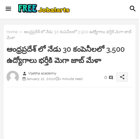
Home
ఆంధ్రప్రదేశ్ లో నేడు 30 కంపెనీలలో 3,500 ఉద్యోగాలు భర్తీకి మెగా జాబ్
మేళా
ఆంధ్రప్రదేశ్ లో నేడు 30 కంపెనీలలో 3,500
ఉద్యోగాలు భర్తీకి మెగా జాబ్ మేళా
person
Vijetha academy
share
0
January 21, 2022
1 minute read