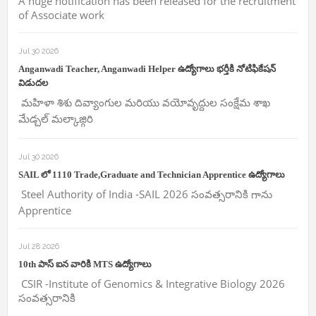
A huge notification has been released for the recruitment
of Associate work
Jul 30 2026
Anganwadi Teacher, Anganwadi Helper ఉద్యోగాలు భర్తీకి నోటిఫికేషన్
విడుదల
మహిళా శిశు దివ్యాంగుల మరియు వయోవృద్దుల సంక్షేమ శాఖ
మేడ్చల్ మల్కాజ్గిరి
Jul 30 2026
SAIL లో 1110 Trade,Graduate and Technician Apprentice ఉద్యోగాలు
Steel Authority of India -SAIL 2026 సంవత్సరానికి గాను
Apprentice
Jul 28 2026
10th పాస్ ఐన వారికి MTS ఉద్యోగాలు
CSIR -Institute of Genomics & Integrative Biology 2026
సంవత్సరానికి