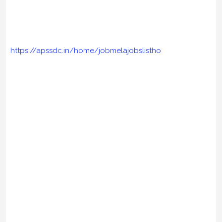
https://apssdc.in/home/jobmelajobslistho