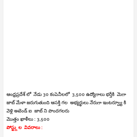
ఆంధ్రప్రదేశ్ లో నేడు 30 కంపెనీలలో 3,500 ఉద్యోగాలు భర్తీకి మెగా
జాబ్ మేళా జరుగుతుంది ఆసక్తి గల అభ్యర్థులు నేరుగా ఇంటర్వ్యూ కి
వెళ్లి అటెండ్ ఐ జాబ్ ని పొందగలరు
మొత్తం ఖాళీలు : 3,500
పోస్ట్లు ల వివరాలు :