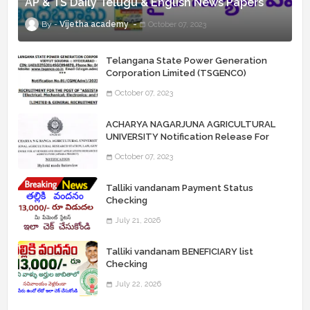
AP & TS Daily Telugu & English News Papers
Vijetha academy
October 07, 2023
Telangana State Power Generation
Corporation Limited (TSGENCO)
Notification Release For 339 AE
October 07, 2023
“Assistant Engineers" Posts
ACHARYA NAGARJUNA AGRICULTURAL
UNIVERSITY Notification Release For
Record Assistant Posts
October 07, 2023
Talliki vandanam Payment Status
Checking
July 21, 2026
Talliki vandanam BENEFICIARY list
Checking
July 22, 2026