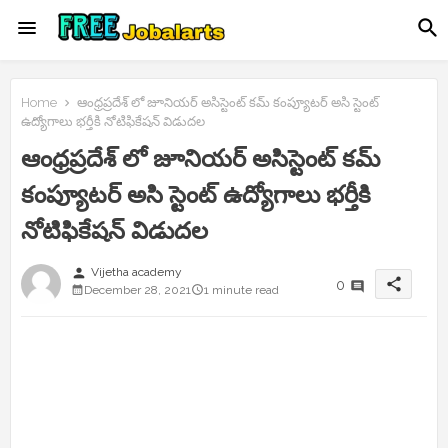
Home
ఆంధ్రప్రదేశ్ లో జూనియర్ అసిస్టెంట్ కమ్ కంప్యూటర్ అసి స్టెంట్
ఉద్యోగాలు భర్తీకి నోటిఫికేషన్ విడుదల
ఆంధ్రప్రదేశ్ లో జూనియర్ అసిస్టెంట్ కమ్
కంప్యూటర్ అసి స్టెంట్ ఉద్యోగాలు భర్తీకి
నోటిఫికేషన్ విడుదల
person
Vijetha academy
share
0
December 28, 2021
1 minute read