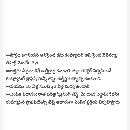
➡️పోస్టు: జూనియర్ అసిస్టెంట్ కమ్ కంప్యూటర్ అసి స్టెంట్(రెవెన్యూ
డిపార్ట్ మెంట్): 670
➡️అర్హత: ఏదైనా డిగ్రీ ఉత్తీర్ణులై ఉండాలి. జిల్లా కలెక్టర్ నిర్వహించే
కంప్యూటర్ ప్రొఫిషియెన్సీ టెస్టు ఉత్తీర్ణులవ్వాల్సి ఉంటుంది.
➡️వయసు: 18 ఏళ్ల నుంచి 42 ఏళ్ల మధ్య ఉండాలి
➡️ఎంపిక విధానం: రాత పరీక్ష(స్క్రీనింగ్ టెస్ట్, మె యిన్ ఎగ్జామినేషన్)
కంప్యూటర్ ప్రొఫషియెన్సీ టెస్ట్ ఆధారంగా ఎంపిక ప్రక్రియ నిర్వహిస్తారు