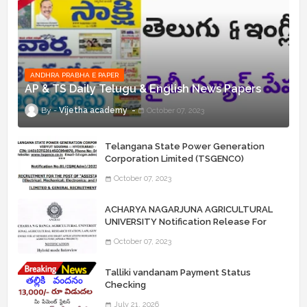
ANDHRA PRABHA E PAPER
AP & TS Daily Telugu & English News Papers
Vijetha academy
October 07, 2023
Telangana State Power Generation
Corporation Limited (TSGENCO)
Notification Release For 339 AE
October 07, 2023
“Assistant Engineers" Posts
ACHARYA NAGARJUNA AGRICULTURAL
UNIVERSITY Notification Release For
Record Assistant Posts
October 07, 2023
Talliki vandanam Payment Status
Checking
July 21, 2026