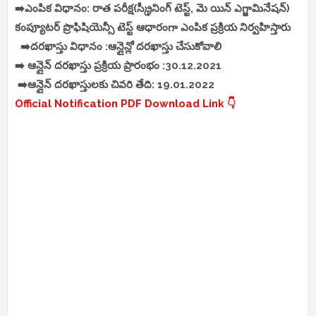
➡️ఎంపిక విధానం: రాత పరీక్ష(స్క్రీనింగ్ టెస్ట్, మె యిన్ ఎగ్జామినేషన్)
కంప్యూటర్ ప్రొఫిషియెన్సీ టెస్ట్ ఆధారంగా ఎంపిక ప్రక్రియ నిర్వహిస్తారు
➡️దరఖాస్తు విధానం :ఆన్లైన్లో దరఖాస్తు చేసుకోవాలి
➡️ ఆన్లైన్ దరఖాస్తు ప్రక్రియ ప్రారంభం :30.12.2021
➡️ఆన్లైన్ దరఖాస్తులకు చివరి తేది: 19.01.2022
Official Notification PDF Download Link 👇