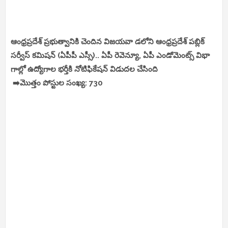
ఆంధ్రప్రదేశ్ ప్రభుత్వానికి చెందిన విజయవా డలోని ఆంధ్రప్రదేశ్ పబ్లిక్
సర్వీస్ కమిషన్ (ఏపీపీ ఎస్సీ).. ఏపీ రెవెన్యూ, ఏపీ ఎండోమెంట్స్ విభా
గాల్లో ఉద్యోగాల భర్తీకి నోటిఫికేషన్ విడుదల చేసింది
➡️మొత్తం పోస్టుల సంఖ్య: 730