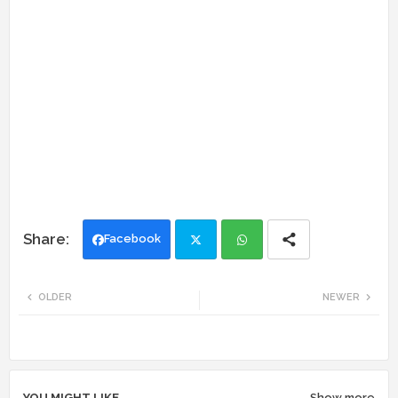
Facebook
Twi
Wh
OLDER
NEWER
tte
ats
r
app
YOU MIGHT LIKE
Show more