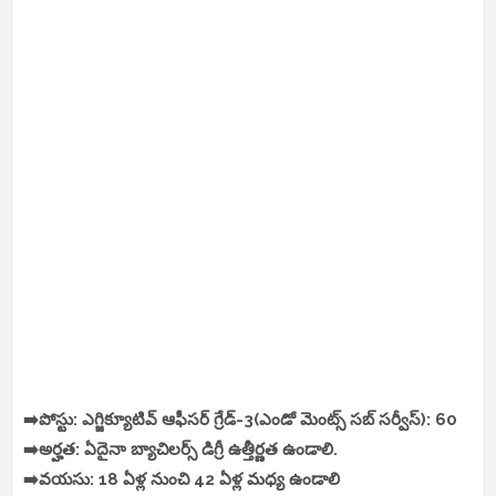
➡️పోస్టు: ఎగ్జిక్యూటివ్ ఆఫీసర్ గ్రేడ్-3(ఎండో మెంట్స్ సబ్ సర్వీస్): 60
➡️అర్హత: ఏదైనా బ్యాచిలర్స్ డిగ్రీ ఉత్తీర్ణత ఉండాలి.
➡️వయసు: 18 ఏళ్ల నుంచి 42 ఏళ్ల మధ్య ఉండాలి