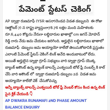
AP
డ్వాక్రా రుణమాఫీ (YSR ఆసరా)రెండవ విడత డబ్బులని ఈ రోజు
(అక్టోబర్ 7) న రాష్ట్ర వ్యాప్తంగా78.76 లక్షల మంది మహిళలకు
రూ.6,440 కోట్లను నేరుగా లబ్ధిదారుల ఖాతాల్లో cm జగన్ మోహన్
రెడ్డి గారు నేడు జమ చేయటం జరిగింది. అర్హులైన లబ్ధిదారులు ఖాతాలో
రుణమాఫీ డబ్బులు జమ అయ్యాయో కాలేదో తెలుసుకోటానికి ప్రస్తుతం
ఎలాంటి పేమెంట్ స్టేటస్ చెకింగ్ లింక్ అనేది అందుబాటులో లేదు.
అయితే అర్హులైన డ్వాక్రా గ్రూప్ సభ్యులు వారి డ్వాక్రా గ్రూప్ యొక్క
బ్యాంక్ అకౌంట్ ఉన్న బ్యాంక్ బాలన్స్ ఎంక్వయిరీ టోల్ ఫ్రీ నంబర్స్ కి కాల్
చేసి వారి అకౌంట్ లో డ్వాక్రా రుణమాఫీ డబ్బులు 2వ విడత జమ
అయ్యాయో కాలేదో చెక్ చేసుకోవచ్చు
అన్నీ బ్యాంక్స్ బాలన్స్ ఎంక్వయిరీ టోల్ ఫ్రీ నెంబర్ కోసం కింద ఉన్న లింక్
పైన క్లిక్ చేయండి 👇
AP DWAKRA RUNAMAFI 2ND PHASE AMOUNT
BALANCE ENQUIRY