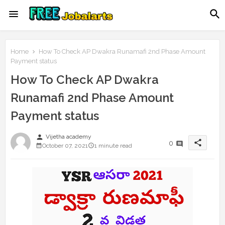
Home
How To Check AP Dwakra Runamafi 2nd Phase Amount
Payment status
How To Check AP Dwakra
Runamafi 2nd Phase Amount
Payment status
person
Vijetha academy
share
0
October 07, 2021
1 minute read