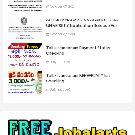
Notification Release For 339 AE
October 07, 2023
“Assistant Engineers" Posts
ACHARYA NAGARJUNA AGRICULTURAL
UNIVERSITY Notification Release For
Record Assistant Posts
October 07, 2023
Talliki vandanam Payment Status
Checking
July 21, 2026
Talliki vandanam BENEFICIARY list
Checking
July 22, 2026