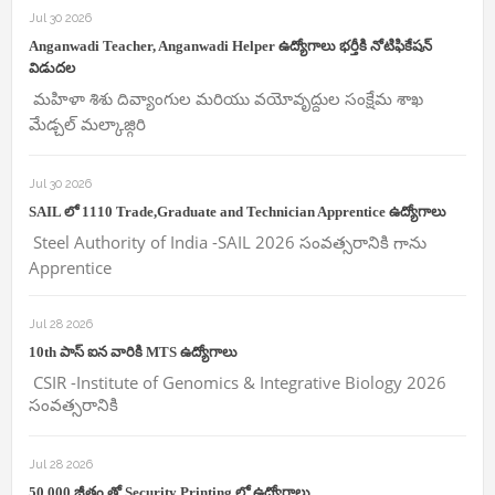
Jul 30 2026
Anganwadi Teacher, Anganwadi Helper ఉద్యోగాలు భర్తీకి నోటిఫికేషన్
విడుదల
మహిళా శిశు దివ్యాంగుల మరియు వయోవృద్దుల సంక్షేమ శాఖ
మేడ్చల్ మల్కాజ్గిరి
Jul 30 2026
SAIL లో 1110 Trade,Graduate and Technician Apprentice ఉద్యోగాలు
Steel Authority of India -SAIL 2026 సంవత్సరానికి గాను
Apprentice
Jul 28 2026
10th పాస్ ఐన వారికి MTS ఉద్యోగాలు
CSIR -Institute of Genomics & Integrative Biology 2026
సంవత్సరానికి
Jul 28 2026
50,000 జీతం తో Security Printing లో ఉద్యోగాలు