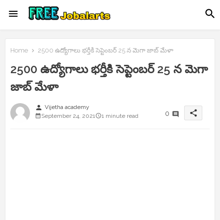
Home
2500 ఉద్యోగాలు భర్తీకి సెప్టెంబర్ 25 న మెగా జాబ్ మేళా
2500 ఉద్యోగాలు భర్తీకి సెప్టెంబర్ 25 న మెగా
జాబ్ మేళా
person
Vijetha academy
share
0
September 24, 2021
1 minute read