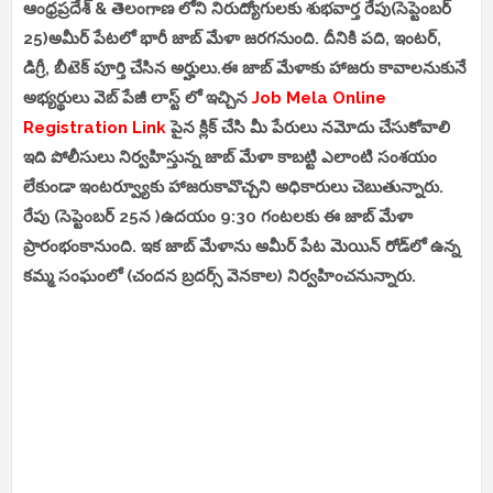
ఆంధ్రప్రదేశ్ & తెలంగాణ లోని నిరుద్యోగులకు శుభవార్త రేపు(సెప్టెంబర్
25)అమీర్ పేటలో భారీ జాబ్ మేళా జరగనుంది. దీనికి పది, ఇంటర్,
డిగ్రీ, బీటెక్‌ పూర్తి చేసిన అర్హులు.ఈ జాబ్ మేళాకు హాజరు కావాలనుకునే
అభ్యర్థులు వెబ్ పేజీ లాస్ట్ లో ఇచ్చిన
Job Mela Online
Registration Link
పైన క్లిక్ చేసి మీ పేరులు నమోదు చేసుకోవాలి
ఇది పోలీసులు నిర్వహిస్తున్న జాబ్‌ మేళా కాబట్టి ఎలాంటి సంశయం
లేకుండా ఇంటర్వ్యూకు హాజరుకావొచ్చని అధికారులు చెబుతున్నారు.
రేపు (సెప్టెంబర్ 25న )ఉదయం 9:30 గంటలకు ఈ జాబ్ మేళా
ప్రారంభంకానుంది. ఇక జాబ్‌ మేళాను అమీర్ పేట మెయిన్ రోడ్‌లో ఉన్న
కమ్మ సంఘంలో (చందన బ్రదర్స్‌ వెనకాల) నిర్వహించనున్నారు.