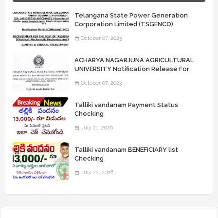
Telangana State Power Generation
Corporation Limited (TSGENCO)
Notification Release For 339 AE
October 07, 2023
“Assistant Engineers" Posts
ACHARYA NAGARJUNA AGRICULTURAL
UNIVERSITY Notification Release For
Record Assistant Posts
October 07, 2023
Talliki vandanam Payment Status
Checking
July 21, 2026
Talliki vandanam BENEFICIARY list
Checking
July 22, 2026