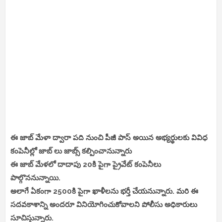
ఈ జాబ్ మేళా ద్వారా పది నుంచి పీజీ పాస్ అయిన అభ్యర్థులకు వివిధ
కంపెనీల్లో జాబ్ లు జాబ్స్ కల్పించానున్నారు
ఈ జాబ్ మేళలో దాదాపు 20కి పైగా ప్రైవేట్ కంపెనీలు
పాల్గొననున్నాయి.
అలాగే ఏకంగా 2500కి పైగా ఖాళీలను భర్తీ చేయనున్నారు. మరి ఈ
సదవకాశాన్ని అందరూ వినియోగించుకోవాలని పోలీసు అధికారులు
సూచిస్తున్నారు.