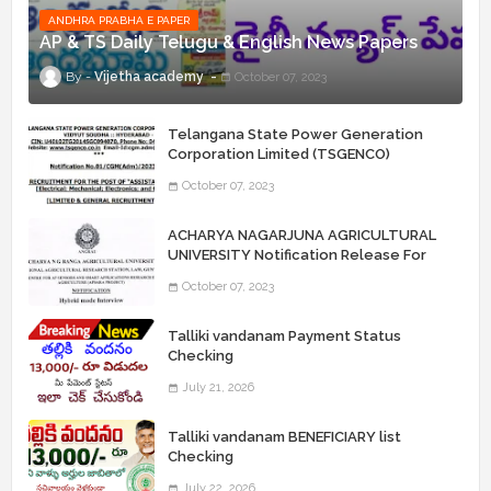
ANDHRA PRABHA E PAPER
AP & TS Daily Telugu & English News Papers
Vijetha academy
October 07, 2023
Telangana State Power Generation
Corporation Limited (TSGENCO)
Notification Release For 339 AE
October 07, 2023
“Assistant Engineers" Posts
ACHARYA NAGARJUNA AGRICULTURAL
UNIVERSITY Notification Release For
Record Assistant Posts
October 07, 2023
Talliki vandanam Payment Status
Checking
July 21, 2026
Talliki vandanam BENEFICIARY list
Checking
July 22, 2026