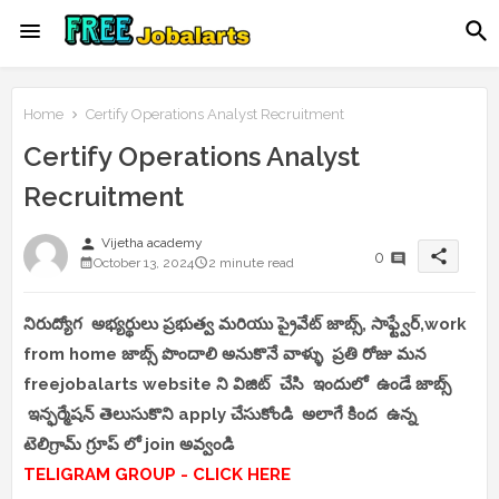
Home
Certify Operations Analyst Recruitment
Certify Operations Analyst
Recruitment
person
Vijetha academy
share
0
October 13, 2024
2 minute read
నిరుద్యోగ అభ్యర్థులు ప్రభుత్వ మరియు ప్రైవేట్ జాబ్స్, సాఫ్ట్వేర్,work
from home జాబ్స్ పొందాలి అనుకొనే వాళ్ళు ప్రతి రోజు మన
freejobalarts website ని విజిట్ చేసి ఇందులో ఉండే జాబ్స్
ఇన్ఫర్మేషన్ తెలుసుకొని apply చేసుకోండి అలాగే కింద ఉన్న
టెలిగ్రామ్ గ్రూప్ లో join అవ్వండి
TELIGRAM GROUP - CLICK HERE