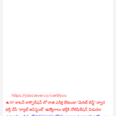
https://jobs.lever.co/certifyos
🔥AP కాటన్ కార్పొరేషన్ లో రాత పరీక్ష లేకుండా "మెరిట్ లిస్ట్" ద్వార
భర్తీ చేసే "ల్యాబ్ అసిస్టెంట్" ఉద్యోగాలు భర్తీకి నోటిఫికేషన్ విడుదల