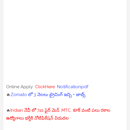
Online Apply
ClickHere
Notificationpdf
🔥
Zomato లో 3 నెలలు ట్రైనింగ్ ఇచ్చి + జాబ్స్
🔥
Indian నేవీ లో 741 ఫైర్ మెన్ ,MTC, కూక్ వంటి పలు రకాల
ఉద్యోగాలు భర్తీకి నోటిఫికేషన్ విడుదల