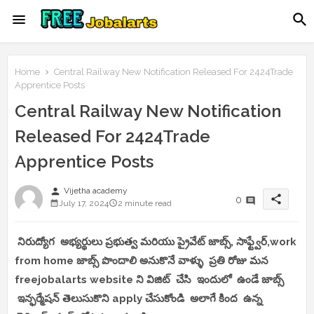
Home
Central Railway New Notification Released For 2424Trade
Apprentice Posts
Central Railway New Notification
Released For 2424Trade
Apprentice Posts
person
Vijetha academy
share
0
July 17, 2024
2 minute read
నిరుద్యోగ అభ్యర్థులు ప్రభుత్వ మరియు ప్రైవేట్ జాబ్స్, సాఫ్ట్వేర్,work
from home జాబ్స్ పొందాలి అనుకొనే వాళ్ళు ప్రతి రోజు మన
freejobalarts website ని విజిట్ చేసి ఇందులో ఉండే జాబ్స్
ఇన్ఫర్మేషన్ తెలుసుకొని apply చేసుకోండి అలాగే కింద ఉన్న