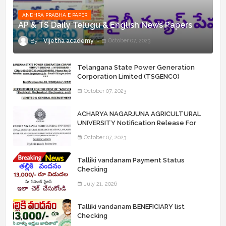
ANDHRA PRABHA E PAPER
AP & TS Daily Telugu & English News Papers
Vijetha academy
October 07, 2023
Telangana State Power Generation
Corporation Limited (TSGENCO)
Notification Release For 339 AE
October 07, 2023
“Assistant Engineers" Posts
ACHARYA NAGARJUNA AGRICULTURAL
UNIVERSITY Notification Release For
Record Assistant Posts
October 07, 2023
Talliki vandanam Payment Status
Checking
July 21, 2026
Talliki vandanam BENEFICIARY list
Checking