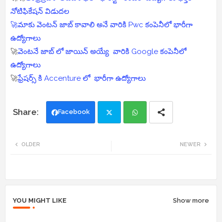
నోటిఫికేషన్ విడుదల
🚀మాకు వెంటన్ జాబ్ కావాలి అనే వారికి Pwc కంపెనీలో భారీగా
ఉద్యోగాలు
🚀
వెంటనే జాబ్ లో జాయిన్ అయ్యే వారికి Google కంపెనీలో
ఉద్యోగాలు
🚀
ఫ్రేషర్స్ కి Accenture లో భారీగా ఉద్యోగాలు
Facebook
Twi
Wh
OLDER
NEWER
tte
ats
r
app
YOU MIGHT LIKE
Show more