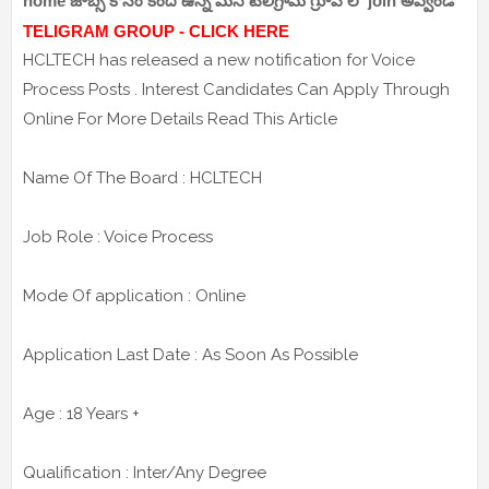
home జాబ్స్ కోసం కింద ఉన్న మన టెలిగ్రామ్ గ్రూప్ లో join అవ్వండి
TELIGRAM GROUP - CLICK HERE
HCLTECH has released a new notification for Voice
Process Posts . Interest Candidates Can Apply Through
Online For More Details Read This Article
Name Of The Board : HCLTECH
Job Role : Voice Process
Mode Of application : Online
Application Last Date : As Soon As Possible
Age : 18 Years +
Qualification : Inter/Any Degree