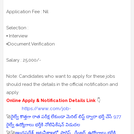
Application Fee : Nil
Selection :
▪️ Interview
▪️Document Verification
Salary : 25,000/-
Note: Candidates who want to apply for these jobs
should read the details in the official notification and
apply
Online Apply & Notification Details Link
👇
https://www..com/job-
🚀
రైల్వే కొత్తగా రాత పరీక్ష లేకుండా మెరిట్ లిస్ట్ ద్వారా భర్తీ చేసే 977
రైల్వే ఉద్యోగాలు భర్తీకి నోటిఫికేషన్ విడుదల
🚀🚀
ఆంధ్రప్రదేశ్ అటవీశాఖలో ఫారెస్ట్ రేంజర్ ఉద్యోగాలు భర్తీకి