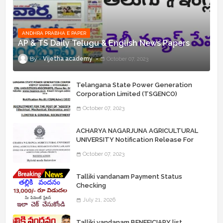
ANDHRA PRABHA E PAPER
AP & TS Daily Telugu & English News Papers
Vijetha academy
October 07, 2023
Telangana State Power Generation
Corporation Limited (TSGENCO)
Notification Release For 339 AE
October 07, 2023
“Assistant Engineers" Posts
ACHARYA NAGARJUNA AGRICULTURAL
UNIVERSITY Notification Release For
Record Assistant Posts
October 07, 2023
Talliki vandanam Payment Status
Checking
July 21, 2026
Talliki vandanam BENEFICIARY list